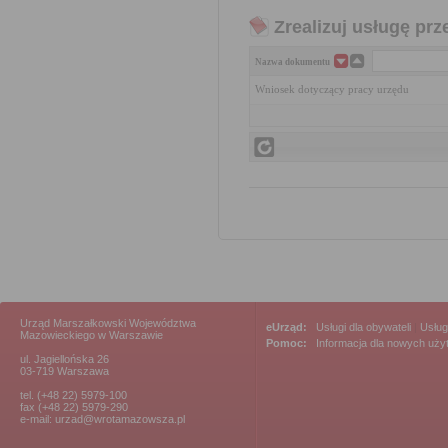
Zrealizuj usługę prz
Nazwa dokumentu
Wniosek dotyczący pracy urzędu
Urząd Marszałkowski Województwa
eUrząd:
Usługi dla obywateli
|
Usług
Mazowieckiego w Warszawie
Pomoc:
Informacja dla nowych uż
ul. Jagiellońska 26
03-719 Warszawa
tel. (+48 22) 5979-100
fax (+48 22) 5979-290
e-mail: urzad@wrotamazowsza.pl