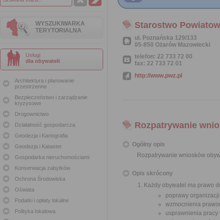
WYSZUKIWARKA
Starostwo Powiato
TERYTORIALNA
ul. Poznańska 129/133
05-850 Ożarów Mazowiecki
Usługi
telefon: 22 733 72 00
dla obywateli
fax: 22 733 72 01
http://www.pwz.pl
Architektura i planowanie
przestrzenne
Bezpieczeństwo i zarządzanie
kryzysowe
Drogownictwo
Rozpatrywanie wnio
Działalność gospodarcza
Geodezja i Kartografia
Ogólny opis
Geodezja i Kataster
Rozpatrywanie wniosków obyw
Gospodarka nieruchomościami
Konserwacja zabytków
Opis skrócony
Ochrona Środowiska
Każdy obywatel ma prawo do
Oświata
poprawy organizacji
Podatki i opłaty lokalne
wzmocnienia prawor
Polityka lokalowa
usprawnienia pracy