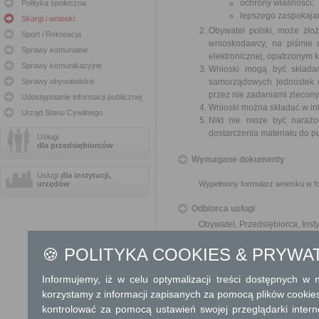
ochrony własności;
Polityka społeczna
lepszego zaspokajan
Skargi i wnioski
Obywatel polski, może zło
Sport i Rekreacja
wnioskodawcy, na piśmie 
Sprawy komunalne
elektronicznej, opatrzonym
Sprawy komunikacyjne
Wnioski mogą być składa
Sprawy obywatelskie
samorządowych jednostek o
przez nie zadaniami zleconym
Udostępnianie informacji publicznej
Wnioski można składać w int
Urząd Stanu Cywilnego
Nikt nie może być narażo
dostarczenia materiału do p
Usługi
dla przedsiębiorców
Wymagane dokumenty
Usługi
dla instytucji,
urzędów
Wypełniony formularz wniosku w fo
Odbiorca usługi
Obywatel, Przedsiębiorca, Insty
🍪 POLITYKA COOKIES & PRYWA
Termin załatwienia sprawy
O sposobie rozpatrzenia wniosku 
Informujemy, iż w celu optymalizacji treści dostępnych w
korzystamy z informacji zapisanych za pomocą plików cookie
Informacja
kontrolować za pomocą ustawień swojej przeglądarki inter