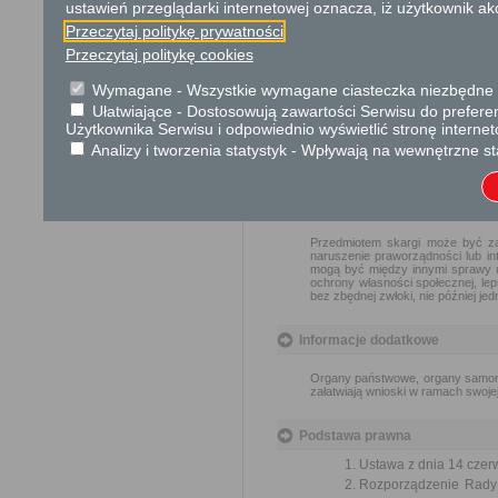
ustawień przeglądarki internetowej oznacza, iż użytkownik ak
Dodatkowe informac
Przeczytaj politykę prywatności
Opłata
Przeczytaj politykę cookies
Wnioski są wolne od opłat.
Wymagane - Wszystkie wymagane ciasteczka niezbędne do
Ułatwiające - Dostosowują zawartości Serwisu do preferen
Tryb odwoławczy
Użytkownika Serwisu i odpowiednio wyświetlić stronę interne
Analizy i tworzenia statystyk - Wpływają na wewnętrzne st
Brak
Skargi i wnioski
Przedmiotem skargi może być za
naruszenie praworządności lub in
mogą być między innymi sprawy ul
ochrony własności społecznej, lep
bez zbędnej zwłoki, nie później je
Informacje dodatkowe
Organy państwowe, organy samorzą
załatwiają wnioski w ramach swoje
Podstawa prawna
Ustawa z dnia 14 czer
Rozporządzenie Rady M