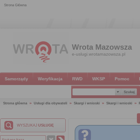
Strona Główna
Wrota Mazowsza
e-uslugi.wrotamazowsza.pl
Samorządy
Weryfikacja
RWD
WKSP
Pomoc
Strona główna
Usługi dla obywateli
Skargi i wnioski
Skargi i wnioski
WYSZUKAJ
USŁUGĘ