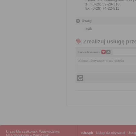
e-mail: sekretariat@branszczyk
tel.: (0-29) 59-29-310,
fax: (0-29) 74-22-811
Uwagi
brak
Zrealizuj usługę prz
Nazwa dokumentu
Wniosek dotyczący pracy urzędu
Urząd Marszałkowski Województwa
eUrząd:
Usługi dla obywateli
|
Usług
Mazowieckiego w Warszawie