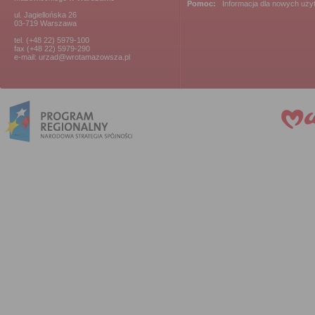
Pomoc:
Informacja dla nowych uż
ul. Jagiellońska 26
03-719 Warszawa
tel. (+48 22) 5979-100
fax (+48 22) 5979-290
e-mail: urzad@wrotamazowsza.pl