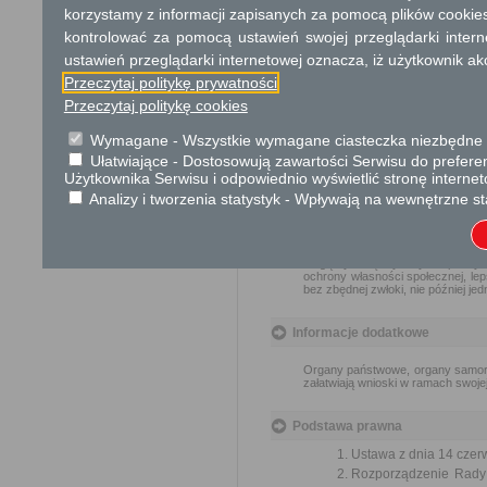
Dodatkowe informac
korzystamy z informacji zapisanych za pomocą plików cookie
kontrolować za pomocą ustawień swojej przeglądarki inter
Opłata
ustawień przeglądarki internetowej oznacza, iż użytkownik ak
Wnioski są wolne od opłat.
Przeczytaj politykę prywatności
Przeczytaj politykę cookies
Tryb odwoławczy
Wymagane - Wszystkie wymagane ciasteczka niezbędne do
Brak
Ułatwiające - Dostosowują zawartości Serwisu do preferen
Użytkownika Serwisu i odpowiednio wyświetlić stronę interne
Analizy i tworzenia statystyk - Wpływają na wewnętrzne st
Skargi i wnioski
Przedmiotem skargi może być za
naruszenie praworządności lub in
mogą być między innymi sprawy ul
ochrony własności społecznej, lep
bez zbędnej zwłoki, nie później je
Informacje dodatkowe
Organy państwowe, organy samorzą
załatwiają wnioski w ramach swoje
Podstawa prawna
Ustawa z dnia 14 czer
Rozporządzenie Rady M