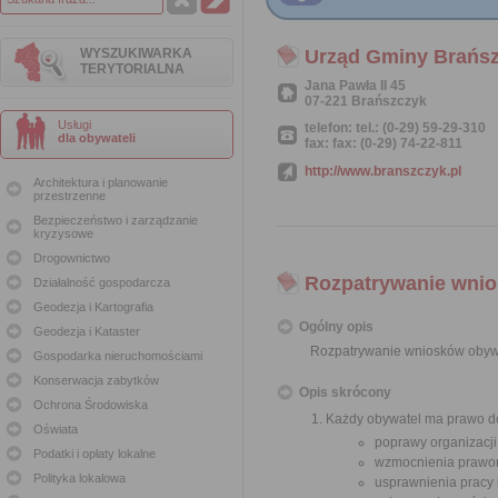
WYSZUKIWARKA
Urząd Gminy Brańs
TERYTORIALNA
Jana Pawła II 45
07-221 Brańszczyk
Usługi
telefon: tel.: (0-29) 59-29-310
dla obywateli
fax: fax: (0-29) 74-22-811
http://www.branszczyk.pl
Architektura i planowanie
przestrzenne
Bezpieczeństwo i zarządzanie
kryzysowe
Drogownictwo
Rozpatrywanie wnio
Działalność gospodarcza
Geodezja i Kartografia
Ogólny opis
Geodezja i Kataster
Rozpatrywanie wniosków obyw
Gospodarka nieruchomościami
Konserwacja zabytków
Opis skrócony
Ochrona Środowiska
Każdy obywatel ma prawo do
Oświata
poprawy organizacji
Podatki i opłaty lokalne
wzmocnienia prawor
Polityka lokalowa
usprawnienia pracy