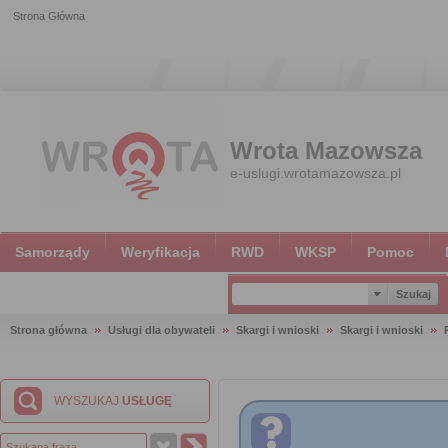
Strona Główna
Wrota Mazowsza
e-uslugi.wrotamazowsza.pl
Samorządy
Weryfikacja
RWD
WKSP
Pomoc
Strona główna
Usługi dla obywateli
Skargi i wnioski
Skargi i wnioski
WYSZUKAJ
USŁUGĘ