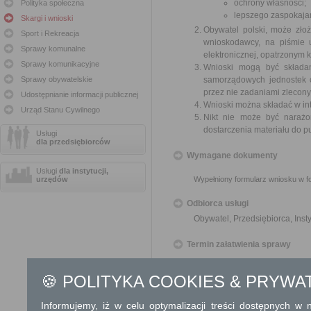
ochrony własności;
Polityka społeczna
lepszego zaspokajan
Skargi i wnioski
Obywatel polski, może zło
Sport i Rekreacja
wnioskodawcy, na piśmie 
Sprawy komunalne
elektronicznej, opatrzonym
Sprawy komunikacyjne
Wnioski mogą być składa
Sprawy obywatelskie
samorządowych jednostek o
przez nie zadaniami zleconym
Udostępnianie informacji publicznej
Wnioski można składać w int
Urząd Stanu Cywilnego
Nikt nie może być narażo
dostarczenia materiału do p
Usługi
dla przedsiębiorców
Wymagane dokumenty
Usługi
dla instytucji,
urzędów
Wypełniony formularz wniosku w fo
Odbiorca usługi
Obywatel, Przedsiębiorca, Insty
Termin załatwienia sprawy
O sposobie rozpatrzenia wniosku 
🍪 POLITYKA COOKIES & PRYWA
Informacja
Informujemy, iż w celu optymalizacji treści dostępnych w