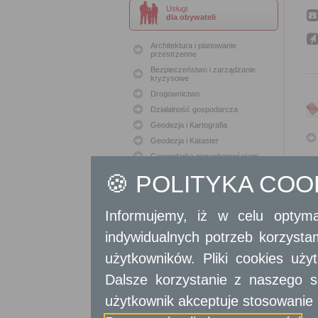
Usługi
dla obywateli
Architektura i planowanie
przestrzenne
Bezpieczeństwo i zarządzanie
kryzysowe
Drogownictwo
Działalność gospodarcza
Geodezja i Kartografia
Geodezja i Kataster
Gospodarka nieruchomościami
Konserwacja zabytków
🍪 POLITYKA CO
Ochrona Środowiska
Oświata
Informujemy, iż w celu optyma
Podatki i opłaty lokalne
indywidualnych potrzeb korzyst
Polityka lokalowa
Polityka społeczna
użytkowników. Pliki cookies uż
Skargi i wnioski
Dalsze korzystanie z naszego s
Sport i Rekreacja
Sprawy komunalne
użytkownik akceptuje stosowanie 
Sprawy komunikacyjne