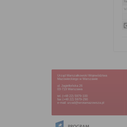
Na
Wn
Urząd Marszałkowski Województwa
Mazowieckiego w Warszawie
ul. Jagiellońska 26
03-719 Warszawa
tel. (+48 22) 5979-100
fax (+48 22) 5979-290
e-mail: urzad@wrotamazowsza.pl