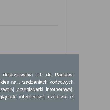
i:
 i dostosowania ich do Państwa
okies na urządzeniach końcowych
ojej przeglądarki internetowej.
ądarki internetowej oznacza, iż
sek, wydaje się w zależności od żądania
m własnoręcznym podpisem lub w postaci
isem zaufanym albo podpisem osobistym.
tek samorządu terytorialnego, organów