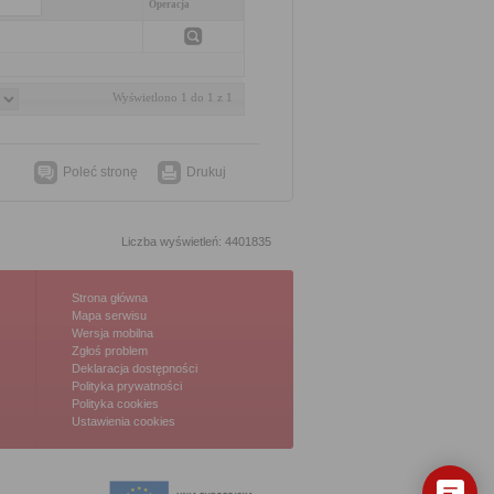
Operacja
Wyświetlono 1 do 1 z 1
Poleć stronę
Drukuj
Liczba wyświetleń: 4401835
Strona główna
Mapa serwisu
Wersja mobilna
Zgłoś problem
Deklaracja dostępności
Polityka prywatności
Polityka cookies
Ustawienia cookies