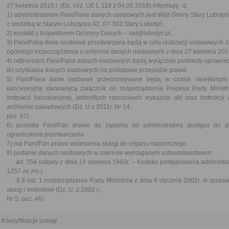
27 kwietnia 2016 r. (Dz. Urz. UE L 119 z 04.05.2016) informuję, iż:
1) administratorem Pani/Pana danych osobowych jest Wójt Gminy Stary Lubotyń
z siedzibą w Starym Lubotyniu 42, 07-303 Stary Lubotyń.
2) kontakt z Inspektorem Ochrony Danych – iod@lubotyn.pl,
3) Pani/Pana dane osobowe przetwarzane będą w celu realizacji ustawowych zada
ogólnego rozporządzenia o ochronie danych osobowych z dnia 27 kwietnia 2016
4) odbiorcami Pani/Pana danych osobowych będą wyłącznie podmioty uprawni
do uzyskania danych osobowych na podstawie przepisów prawa
5) Pani/Pana dane osobowe przechowywane będą w czasie określonym p
kancelaryjną stanowiącą załącznik do rozporządzenia Prezesa Rady Ministr
instrukcji kancelaryjnej, jednolitych rzeczowych wykazów akt oraz instrukcji
archiwów zakładowych (Dz. U z 2011r. Nr 14
poz. 67)
6) posiada Pani/Pan prawo do żądania od administratora dostępu do d
ograniczenia przetwarzania
7) ma Pani/Pan prawo wniesienia skargi do organu nadzorczego
8) podanie danych osobowych w zakresie wymaganym ustawodawstwem:
- art. 254 ustawy z dnia 14 czerwca 1960r. – Kodeks postępowania administrac
1257 ze zm.)
- § 8 ust. 1 rozporządzenia Rady Ministrów z dnia 8 stycznia 2002r. w sprawi
skarg i wniosków (Dz. U. z 2002 r.,
Nr 5, poz. 46).
Klasyfikacje usługi