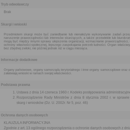
Tryb odwoławczy
Brak
Skargi i wnioski
Przedmiotem skargi może być zaniedbanie lub nienależyte wykonywanie zadań przez
naruszenie praworządności lub interesów skarżących, a także przewlekłe lub biurokra
mogą być między innymi sprawy ulepszenia organizacji, wzmacnianie praworządności, 
ochrony własności społecznej, lepszego zaspokajania potrzeb ludności. Organ właściwy 
bez zbędnej zwłoki, nie później jednak niż w ciągu miesiąca.
Informacje dodatkowe
Organy państwowe, organy samorządu terytorialnego i inne organy samorządowe oraz or
załatwiają wnioski w ramach swojej właściwości.
Podstawa prawna
Ustawa z dnia 14 czerwca 1960 r. Kodeks postępowania administracyjne
Rozporządzenie Rady Ministrów z dnia 8 stycznia 2002 r. w sprawie 
skarg i wniosków (Dz. U. 2002r. Nr 5, poz. 46)
Ochrona danych osobowych
KLAUZULA INFORMACYJNA
Zgodnie z art. 13 ogólnego rozporządzenia o ochronie danych osobowych z dni