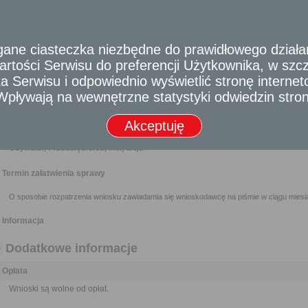
samorządowych jednostek organizacyjnych oraz do organizacji i instytu
przez nie zadaniami zleconymi z zakresu administracji publicznej.
Wnioski można składać w interesie publicznym, własnym lub innej osoby za j
e ciasteczka niezbędne do prawidłowego działania
Nikt nie może być narażony na jakikolwiek uszczerbek lub zarzut z 
dostarczenia materiału do publikacji o znamionach wniosku, jeżeli działał 
rtości Serwisu do preferencji Użytkownika, w szcze
 Serwisu i odpowiednio wyświetlić stronę interne
Wymagane dokumenty
- Wpływają na wewnętrzne statystyki odwiedzin stro
Wypełniony formularz wniosku w formie pisemnej albo w formie dokumentu elektroniczneg
Akceptuję
Odbiorca usługi
Obywatel, Przedsiębiorca, Instytucja
Termin załatwienia sprawy
O sposobie rozpatrzenia wniosku zawiadamia się wnioskodawcę na piśmie w ciągu miesią
Informacja
Dodatkowe informacje
Opłata
Wnioski są wolne od opłat.