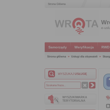
Strona Główna
Wr
e-usl
Samorządy
Weryfikacja
RWD
Strona główna
Usługi dla obywateli
Skarg
WYSZUKAJ
USŁUGĘ
WYSZUKIWARKA
TERYTORIALNA