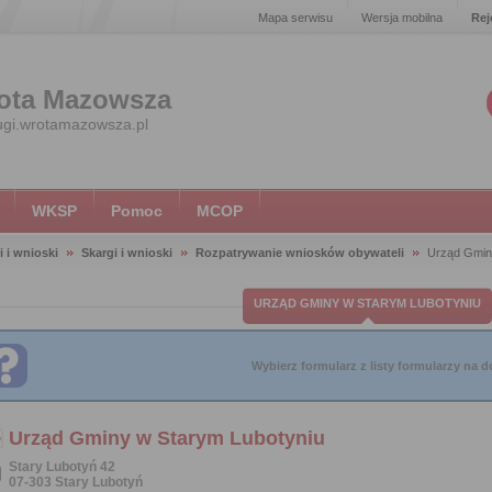
Mapa serwisu
Wersja mobilna
Rej
ota Mazowsza
ugi.wrotamazowsza.pl
WKSP
Pomoc
MCOP
i i wnioski
Skargi i wnioski
Rozpatrywanie wniosków obywateli
Urząd Gmin
URZĄD GMINY W STARYM LUBOTYNIU
Wybierz formularz z listy formularzy na do
Urząd Gminy w Starym Lubotyniu
Stary Lubotyń 42
07-303 Stary Lubotyń