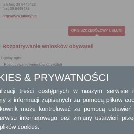
telefon: 29 6446422
fax: 29 6446425
http://www.lubotyn.pl
OPIS SZCZEGÓŁOWY USŁUGI
Rozpatrywanie wniosków obywateli
Ogólny opis
Rozpatrywanie wniosków obywateli
OKIES & PRYWATNOŚCI
Opis skrócony
Każdy obywatel ma prawo do składania wniosków dotyczących między innym
poprawy organizacji urzędu;
lizacji treści dostępnych w naszym serwisie
wzmocnienia praworządności;
amy z informacji zapisanych za pomocą plików co
usprawnienia pracy i zapobiegania nadużyciom;
ochrony własności;
ytkownik może kontrolować za pomocą ustawień sw
lepszego zaspokajania potrzeb ludności.
erwisu internetowego bez zmiany ustawień przegl
Obywatel polski, może złożyć wniosek. Dokument z odpowiedzią na wnio
wnioskodawcy, na piśmie utrwalonym w postaci papierowej, opatrzony
plików cookies.
elektronicznej, opatrzonym kwalifikowanym podpisem elektronicznym, podp
Wnioski mogą być składane do organów państwowych, organów jednos