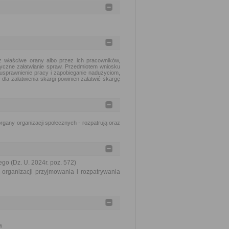
 właściwe orany albo przez ich pracowników,
tyczne załatwianie spraw. Przedmiotem wniosku
usprawnienie pracy i zapobieganie nadużyciom,
dla załatwienia skargi powinien załatwić skargę
gany organizacji społecznych - rozpatrują oraz
go (Dz. U. 2024r. poz. 572)
organizacji przyjmowania i rozpatrywania
a