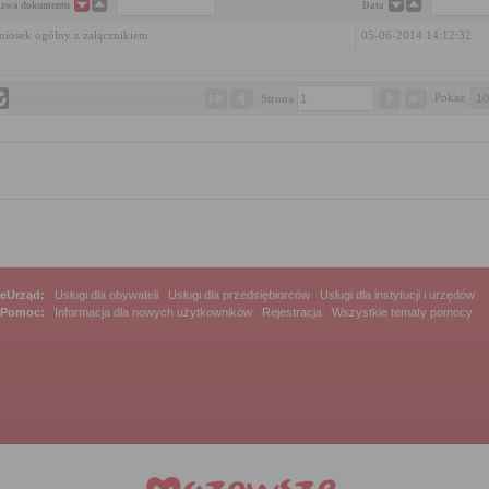
zwa dokumentu
Data
iosek ogólny z załącznikiem
05-06-2014 14:12:32
Pokaż 
Strona 
eUrząd:
Usługi dla obywateli
|
Usługi dla przedsiębiorców
|
Usługi dla instytucji i urzędów
Pomoc:
Informacja dla nowych użytkowników
|
Rejestracja
|
Wszystkie tematy pomocy