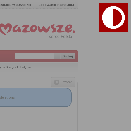
estracja w eUrzędzie
Logowanie interesanta
y w Starym Lubotyniu
Powrót
le strony.