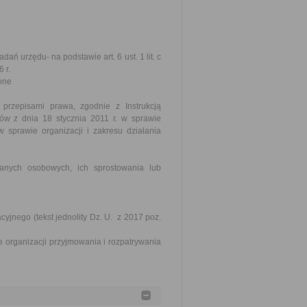
ń urzędu- na podstawie art. 6 ust. 1 lit. c
 r.
one
rzepisami prawa, zgodnie z Instrukcją
ów z dnia 18 stycznia 2011 r. w sprawie
 w sprawie organizacji i zakresu działania
anych osobowych, ich sprostowania lub
yjnego (tekst jednolity Dz. U. z 2017 poz.
e organizacji przyjmowania i rozpatrywania