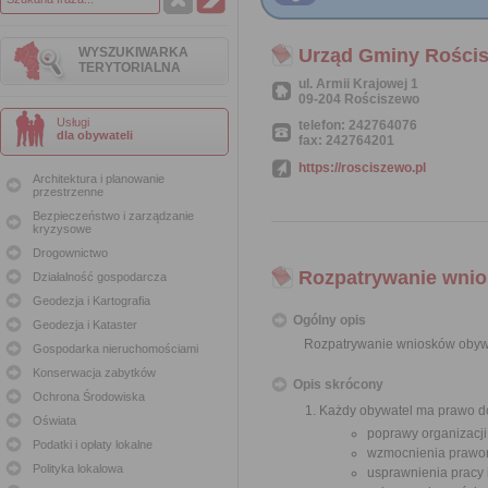
WYSZUKIWARKA
Urząd Gminy Rości
TERYTORIALNA
ul. Armii Krajowej 1
09-204 Rościszewo
Usługi
telefon: 242764076
dla obywateli
fax: 242764201
https://rosciszewo.pl
Architektura i planowanie
przestrzenne
Bezpieczeństwo i zarządzanie
kryzysowe
Drogownictwo
Rozpatrywanie wnio
Działalność gospodarcza
Geodezja i Kartografia
Ogólny opis
Geodezja i Kataster
Rozpatrywanie wniosków obyw
Gospodarka nieruchomościami
Konserwacja zabytków
Opis skrócony
Ochrona Środowiska
Każdy obywatel ma prawo do
Oświata
poprawy organizacji
Podatki i opłaty lokalne
wzmocnienia prawor
Polityka lokalowa
usprawnienia pracy