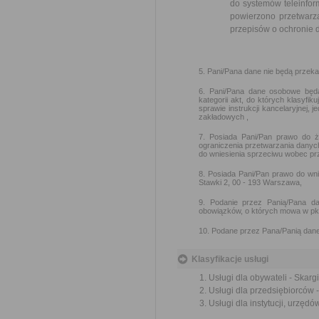
do systemów teleinfor
powierzono przetwarz
przepisów o ochronie
5. Pani/Pana dane nie będą przek
6. Pani/Pana dane osobowe będ
kategorii akt, do których klasyfi
sprawie instrukcji kancelaryjnej, 
zakładowych ,
7. Posiada Pani/Pan prawo do ż
ograniczenia przetwarzania danyc
do wniesienia sprzeciwu wobec pr
8. Posiada Pani/Pan prawo do wn
Stawki 2, 00 - 193 Warszawa,
9. Podanie przez Panią/Pana da
obowiązków, o których mowa w pkt
10. Podane przez Pana/Panią dane
Klasyfikacje usługi
Usługi dla obywateli - Skargi
Usługi dla przedsiębiorców -
Usługi dla instytucji, urzędów