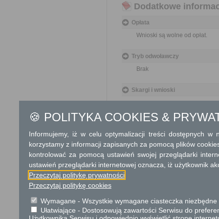
Dodatkowe informac
Opłata
Wnioski są wolne od opłat.
Tryb odwoławczy
Brak
Skargi i wnioski
Przedmiotem skargi może być za
naruszenie praworządności lub in
🍪 POLITYKA COOKIES & PRYWA
mogą być między innymi sprawy ul
ochrony własności społecznej, lep
bez zbędnej zwłoki, nie później je
Informujemy, iż w celu optymalizacji treści dostępnych w
korzystamy z informacji zapisanych za pomocą plików cookie
Informacje dodatkowe
kontrolować za pomocą ustawień swojej przeglądarki inter
ustawień przeglądarki internetowej oznacza, iż użytkownik ak
Organy państwowe, organy samorzą
załatwiają wnioski w ramach swoje
Przeczytaj politykę prywatności
Przeczytaj politykę cookies
Podstawa prawna
Wymagane - Wszystkie wymagane ciasteczka niezbędne do
Ustawa z dnia 14 czer
Ułatwiające - Dostosowują zawartości Serwisu do preferen
Rozporządzenie Rady M
Użytkownika Serwisu i odpowiednio wyświetlić stronę interne