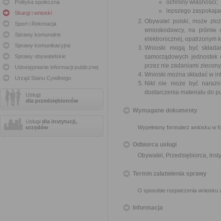
ochrony własności;
Polityka społeczna
lepszego zaspokajan
Skargi i wnioski
Obywatel polski, może zło
Sport i Rekreacja
wnioskodawcy, na piśmie 
Sprawy komunalne
elektronicznej, opatrzonym
Sprawy komunikacyjne
Wnioski mogą być składa
Sprawy obywatelskie
samorządowych jednostek o
przez nie zadaniami zleconym
Udostępnianie informacji publicznej
Wnioski można składać w int
Urząd Stanu Cywilnego
Nikt nie może być narażo
dostarczenia materiału do p
Usługi
dla przedsiębiorców
Wymagane dokumenty
Usługi
dla instytucji,
urzędów
Wypełniony formularz wniosku w fo
Odbiorca usługi
Obywatel, Przedsiębiorca, Insty
Termin załatwienia sprawy
O sposobie rozpatrzenia wniosku 
Informacja