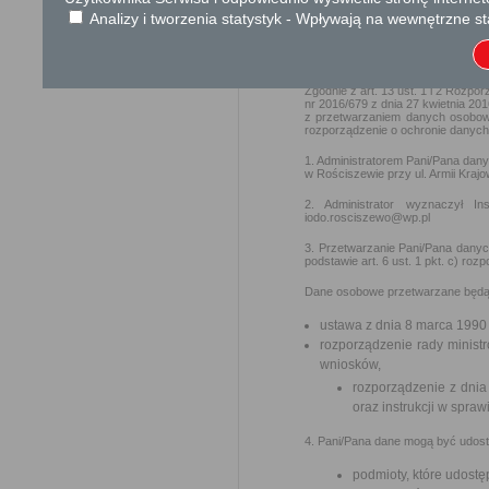
skarg i wniosków (Dz. U
Analizy i tworzenia statystyk - Wpływają na wewnętrzne st
Ochrona danych osobowych
Zgodnie z art. 13 ust. 1 i 2 Rozp
nr 2016/679 z dnia 27 kwietnia 2
z przetwarzaniem danych osobow
rozporządzenie o ochronie danych)
1. Administratorem Pani/Pana dan
w Rościszewie przy ul. Armii Kraj
2. Administrator wyznaczył 
iodo.rosciszewo@wp.pl
3. Przetwarzanie Pani/Pana danyc
podstawie art. 6 ust. 1 pkt. c) r
Dane osobowe przetwarzane będą 
ustawa z dnia 8 marca 1990
rozporządzenie rady ministr
wniosków,
rozporządzenie z dnia 
oraz instrukcji w spra
4. Pani/Pana dane mogą być udos
podmioty, które udostę