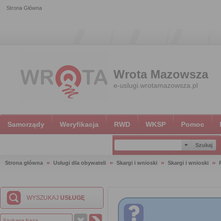
Strona Główna
Wrota Mazowsza
e-uslugi.wrotamazowsza.pl
Samorządy
Weryfikacja
RWD
WKSP
Pomoc
Strona główna
Usługi dla obywateli
Skargi i wnioski
Skargi i wnioski
WYSZUKAJ
USŁUGĘ