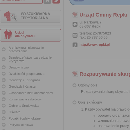
WYSZUKIWARKA
Urząd Gminy Repki
TERYTORIALNA
ul. Parkowa 7
08-307 Repki
Usługi
telefon: 257875023
dla obywateli
fax: 25 787 50 66
http://www.repki.pl
Architektura i planowanie
przestrzenne
Bezpieczeństwo i zarządzanie
kryzysowe
Drogownictwo
Rozpatrywanie skar
Działalność gospodarcza
Geodezja i Kartografia
Ogólny opis
Geodezja i Kataster
Rozpatrywanie skarg obywatel
Gospodarka nieruchomościami
Konserwacja zabytków
Opis skrócony
Ochrona Środowiska
Każdy obywatel ma prawo do
Oświata
poprawy organizacji
Podatki i opłaty lokalne
wzmocnienia prawor
Polityka lokalowa
usprawnienia pracy