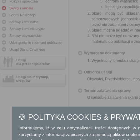
ochrony własności;
Polityka społeczna
lepszego zaspokajan
Skargi i wnioski
Skargi mogą być składan
Sport i Rekreacja
samorządowych jednostek o
Sprawy komunalne
przez nie zadaniami zleconym
Sprawy komunikacyjne
Skargi można składać w inte
Sprawy obywatelskie
Nikt nie może być narażony 
materiału do publikacji o z
Udostępnianie informacji publicznej
Urząd Stanu Cywilnego
Wymagane dokumenty
Usługi
Wypełniony formularz skargi
dla przedsiębiorców
Odbiorca usługi
Usługi
dla instytucji,
Obywatel, Przedsiębiorca, Insty
urzędów
Termin załatwienia sprawy
O sposobie załatwienia skargi
Informacja
🍪 POLITYKA COOKIES & PRYWA
Dodatkowe informac
Informujemy, iż w celu optymalizacji treści dostępnych w
Opłata
korzystamy z informacji zapisanych za pomocą plików cookie