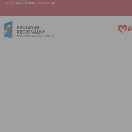
e-mail: urzad@wrotamazowsza.pl