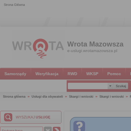
Strona Główna
Wrota Mazowsza
e-uslugi.wrotamazowsza.pl
Samorządy
Weryfikacja
RWD
WKSP
Pomoc
Strona główna
Usługi dla obywateli
Skargi i wnioski
Skargi i wnioski
WYSZUKAJ
USŁUGĘ