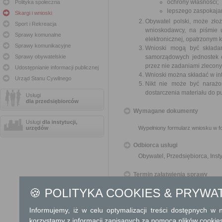
ochrony własności;
Polityka społeczna
lepszego zaspokajan
Skargi i wnioski
Obywatel polski, może zło
Sport i Rekreacja
wnioskodawcy, na piśmie 
Sprawy komunalne
elektronicznej, opatrzonym
Sprawy komunikacyjne
Wnioski mogą być składa
Sprawy obywatelskie
samorządowych jednostek o
przez nie zadaniami zleconym
Udostępnianie informacji publicznej
Wnioski można składać w int
Urząd Stanu Cywilnego
Nikt nie może być narażo
dostarczenia materiału do p
Usługi
dla przedsiębiorców
Wymagane dokumenty
Usługi
dla instytucji,
urzędów
Wypełniony formularz wniosku w fo
Odbiorca usługi
Obywatel, Przedsiębiorca, Insty
Termin załatwienia sprawy
🍪 POLITYKA COOKIES & PRYWA
O sposobie rozpatrzenia wniosku 
Informacja
Informujemy, iż w celu optymalizacji treści dostępnych w
korzystamy z informacji zapisanych za pomocą plików cookie