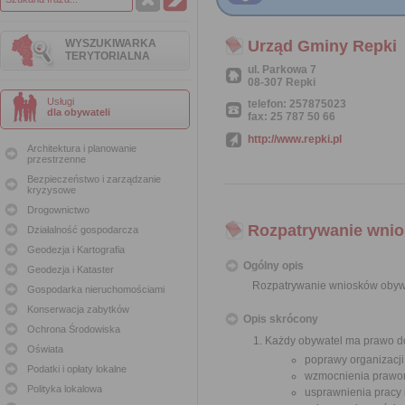
WYSZUKIWARKA
Urząd Gminy Repki
TERYTORIALNA
ul. Parkowa 7
08-307 Repki
Usługi
telefon: 257875023
dla obywateli
fax: 25 787 50 66
http://www.repki.pl
Architektura i planowanie
przestrzenne
Bezpieczeństwo i zarządzanie
kryzysowe
Drogownictwo
Rozpatrywanie wnio
Działalność gospodarcza
Geodezja i Kartografia
Ogólny opis
Geodezja i Kataster
Rozpatrywanie wniosków obyw
Gospodarka nieruchomościami
Konserwacja zabytków
Opis skrócony
Ochrona Środowiska
Każdy obywatel ma prawo do
Oświata
poprawy organizacji
Podatki i opłaty lokalne
wzmocnienia prawor
Polityka lokalowa
usprawnienia pracy