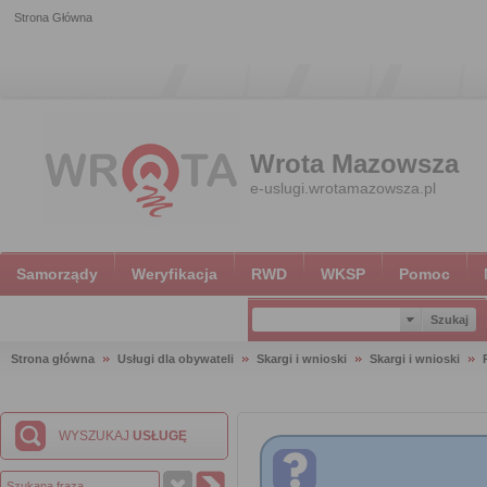
Strona Główna
Wrota Mazowsza
e-uslugi.wrotamazowsza.pl
Samorządy
Weryfikacja
RWD
WKSP
Pomoc
Strona główna
Usługi dla obywateli
Skargi i wnioski
Skargi i wnioski
WYSZUKAJ
USŁUGĘ