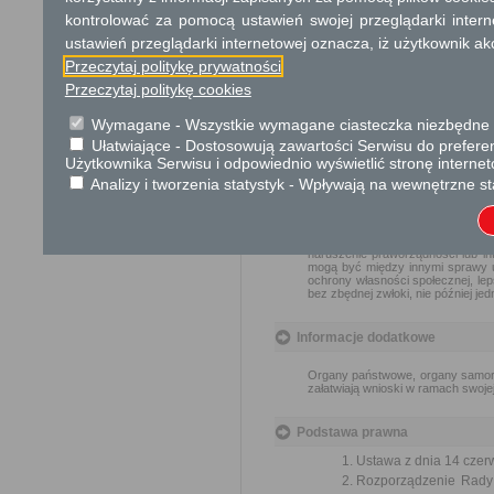
Dodatkowe informac
kontrolować za pomocą ustawień swojej przeglądarki inter
ustawień przeglądarki internetowej oznacza, iż użytkownik ak
Opłata
Przeczytaj politykę prywatności
Wnioski są wolne od opłat.
Przeczytaj politykę cookies
Wymagane - Wszystkie wymagane ciasteczka niezbędne do
Tryb odwoławczy
Ułatwiające - Dostosowują zawartości Serwisu do preferen
Brak
Użytkownika Serwisu i odpowiednio wyświetlić stronę interne
Analizy i tworzenia statystyk - Wpływają na wewnętrzne st
Skargi i wnioski
Przedmiotem skargi może być za
naruszenie praworządności lub in
mogą być między innymi sprawy ul
ochrony własności społecznej, lep
bez zbędnej zwłoki, nie później je
Informacje dodatkowe
Organy państwowe, organy samorzą
załatwiają wnioski w ramach swoje
Podstawa prawna
Ustawa z dnia 14 czer
Rozporządzenie Rady M