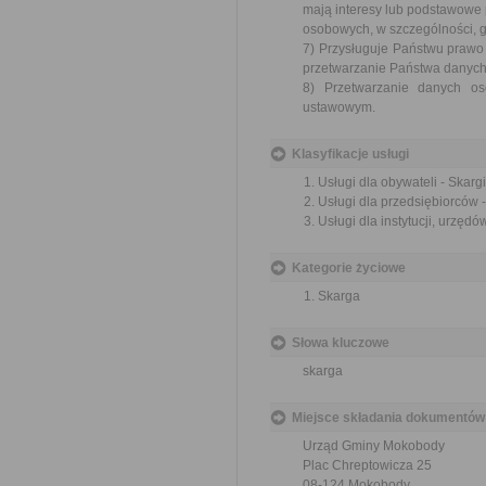
mają interesy lub podstawowe 
osobowych, w szczególności, gd
7) Przysługuje Państwu praw
przetwarzanie Państwa danyc
8) Przetwarzanie danych o
ustawowym.
Klasyfikacje usługi
Usługi dla obywateli - Skargi
Usługi dla przedsiębiorców -
Usługi dla instytucji, urzędów
Kategorie życiowe
Skarga
Słowa kluczowe
skarga
Miejsce składania dokumentów
Urząd Gminy Mokobody
Plac Chreptowicza 25
08-124 Mokobody