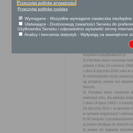
Przeczytaj politykę prywatności
Ochrona danych osobowych
Przeczytaj politykę cookies
Klauzula informacyjna RODO
W związku z realizacją wymo
Wymagane - Wszystkie wymagane ciasteczka niezbędne do
2016 r. w sprawie ochrony o
Ułatwiające - Dostosowują zawartości Serwisu do preferen
przepływu takich danych or
Użytkownika Serwisu i odpowiednio wyświetlić stronę interne
informujemy o zasadach prz
Analizy i tworzenia statystyk - Wpływają na wewnętrzne st
związanych:
1) Administratorem Państwa d
2) Administrator wyznacz
inspektor.rodo@naticom.pl
3) Państwa dane osobowe będą 
ustawy z dnia 14 czerwca 196
z dnia 8 stycznia 2002 roku w 
4) Administrator może powier
są przepisy prawa lub właś
danych.
5) Państwa dane osobowe p
realizacji celu, dla jakiego z
z dnia 14 lipca 1983 r. o nar
18 stycznia 2011 r. w sprawie i
w sprawie organizacji i zakre
6) W związku z przetwarzanie
a) prawo dostępu do danych os
b) prawo do żądania sprosto