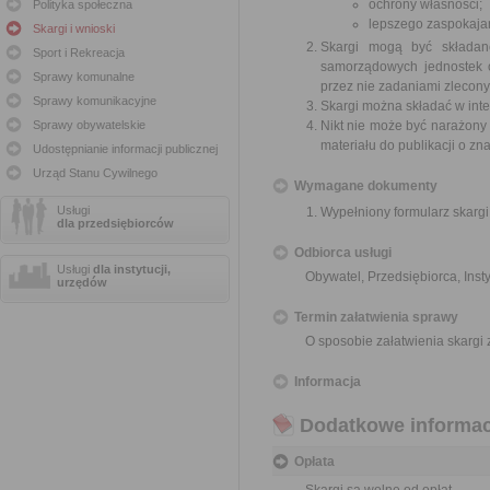
ochrony własności;
Polityka społeczna
lepszego zaspokajan
Skargi i wnioski
Skargi mogą być składan
Sport i Rekreacja
samorządowych jednostek o
Sprawy komunalne
przez nie zadaniami zleconym
Sprawy komunikacyjne
Skargi można składać w inte
Sprawy obywatelskie
Nikt nie może być narażony 
materiału do publikacji o z
Udostępnianie informacji publicznej
Urząd Stanu Cywilnego
Wymagane dokumenty
Usługi
Wypełniony formularz skargi
dla przedsiębiorców
Odbiorca usługi
Usługi
dla instytucji,
Obywatel, Przedsiębiorca, Insty
urzędów
Termin załatwienia sprawy
O sposobie załatwienia skargi
Informacja
Dodatkowe informac
Opłata