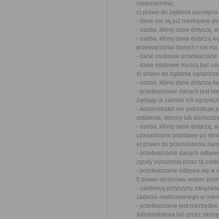
niekompletne;
c) prawo do żądania usunięcia
- dane nie są już niezbędne do
- osoba, której dane dotyczą,
- osoba, której dane dotyczą 
przetwarzania danych i nie ma
- dane osobowe przetwarzane 
- dane osobowe muszą być usu
d) prawo do żądania ogranicz
- osoba, której dane dotyczą 
- przetwarzanie danych jest ni
żądając w zamian ich ogranicz
- Administrator nie potrzebuje 
ustalenia, obrony lub dochodz
- osoba, której dane dotyczą, 
uzasadnione podstawy po stro
e) prawo do przenoszenia dany
- przetwarzanie danych odbywa
zgody wyrażonej przez tą osob
- przetwarzanie odbywa się w
f) prawo sprzeciwu wobec prze
- zaistnieją przyczyny związa
zadania realizowanego w inter
- przetwarzanie jest niezbędn
Administratora lub przez stronę