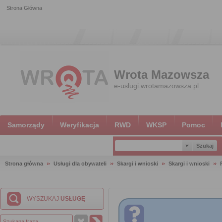
Strona Główna
Wrota Mazowsza
e-uslugi.wrotamazowsza.pl
Samorządy
Weryfikacja
RWD
WKSP
Pomoc
Strona główna
Usługi dla obywateli
Skargi i wnioski
Skargi i wnioski
WYSZUKAJ
USŁUGĘ