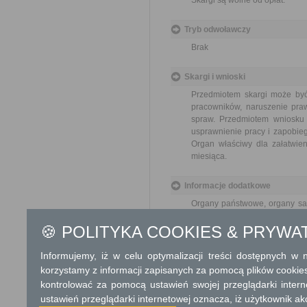
Skargi są wolne od opłat.
Tryb odwoławczy
Brak
Skargi i wnioski
Przedmiotem skargi może być
pracowników, naruszenie praw
spraw. Przedmiotem wniosku 
usprawnienie pracy i zapobieg
Organ właściwy dla załatwien
miesiąca.
Informacje dodatkowe
Organy państwowe, organy sam
rozpatrują oraz załatwiają ska
🍪 POLITYKA COOKIES & PRYWA
Podstawa prawna
Informujemy, iż w celu optymalizacji treści dostępnych w
Ustawa z dnia 14 czer
korzystamy z informacji zapisanych za pomocą plików cookie
Rozporządzenie Rady M
kontrolować za pomocą ustawień swojej przeglądarki inter
skarg i wniosków (Dz. U
ustawień przeglądarki internetowej oznacza, iż użytkownik ak