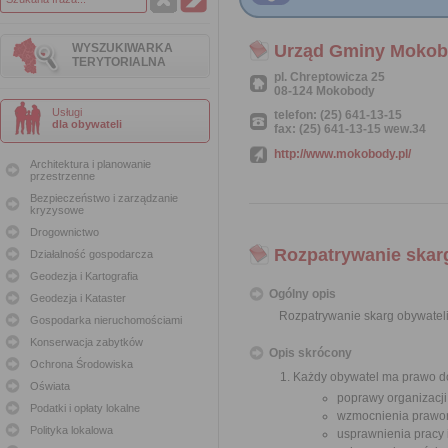
WYSZUKIWARKA
Urząd Gminy Moko
TERYTORIALNA
pl. Chreptowicza 25
08-124 Mokobody
Usługi
telefon: (25) 641-13-15
dla obywateli
fax: (25) 641-13-15 wew.34
http://www.mokobody.pl/
Architektura i planowanie
przestrzenne
Bezpieczeństwo i zarządzanie
kryzysowe
Drogownictwo
Rozpatrywanie skar
Działalność gospodarcza
Geodezja i Kartografia
Ogólny opis
Geodezja i Kataster
Rozpatrywanie skarg obywatel
Gospodarka nieruchomościami
Konserwacja zabytków
Opis skrócony
Ochrona Środowiska
Każdy obywatel ma prawo do
Oświata
poprawy organizacji
Podatki i opłaty lokalne
wzmocnienia prawor
Polityka lokalowa
usprawnienia pracy