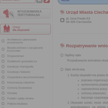
WYSZUKIWARKA
Urząd Miasta Ciech
TERYTORIALNA
pl. Jana Pawła II 6
06-400 Ciechanów
Usługi
dla obywateli
Architektura i planowanie
przestrzenne
Rozpatrywanie wnio
Bezpieczeństwo i zarządzanie
kryzysowe
Ogólny opis
Drogownictwo
Rozpatrywanie wniosków obyw
Działalność gospodarcza
Geodezja i Kartografia
Opis skrócony
Geodezja i Kataster
Każdy obywatel ma prawo do
Gospodarka nieruchomościami
poprawy organizacji
Konserwacja zabytków
wzmocnienia prawor
Ochrona Środowiska
usprawnienia pracy
Oświata
ochrony własności;
lepszego zaspokajan
Podatki i opłaty lokalne
Obywatel polski, może zło
Polityka lokalowa
wnioskodawcy, na piśmie 