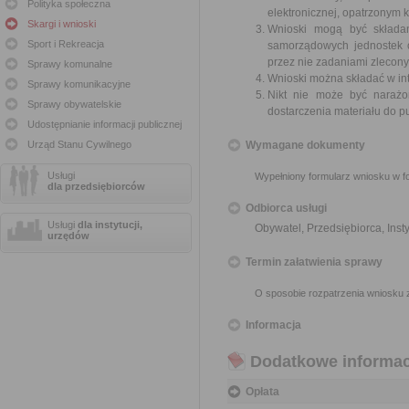
Polityka społeczna
elektronicznej, opatrzonym
Skargi i wnioski
Wnioski mogą być składa
Sport i Rekreacja
samorządowych jednostek o
przez nie zadaniami zleconym
Sprawy komunalne
Wnioski można składać w int
Sprawy komunikacyjne
Nikt nie może być narażo
Sprawy obywatelskie
dostarczenia materiału do p
Udostępnianie informacji publicznej
Urząd Stanu Cywilnego
Wymagane dokumenty
Usługi
Wypełniony formularz wniosku w fo
dla przedsiębiorców
Odbiorca usługi
Usługi
dla instytucji,
Obywatel, Przedsiębiorca, Insty
urzędów
Termin załatwienia sprawy
O sposobie rozpatrzenia wniosku 
Informacja
Dodatkowe informac
Opłata