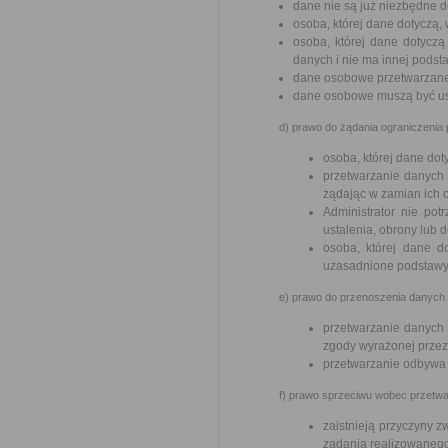
dane nie są już niezbędne d
osoba, której dane dotyczą
osoba, której dane dotycz
danych i nie ma innej podst
dane osobowe przetwarzane
dane osobowe muszą być usu
d) prawo do żądania ograniczenia
osoba, której dane do
przetwarzanie danych 
żądając w zamian ich 
Administrator nie pot
ustalenia, obrony lub 
osoba, której dane d
uzasadnione podstawy 
e) prawo do przenoszenia danych –
przetwarzanie danych
zgody wyrażonej przez
przetwarzanie odbywa
f) prawo sprzeciwu wobec przetwar
zaistnieją przyczyny 
zadania realizowanego