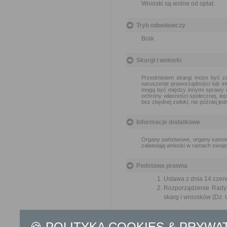
Wnioski są wolne od opłat.
Tryb odwoławczy
Brak
Skargi i wnioski
Przedmiotem skargi może być za
naruszenie praworządności lub in
mogą być między innymi sprawy ul
ochrony własności społecznej, lep
bez zbędnej zwłoki, nie później je
Informacje dodatkowe
Organy państwowe, organy samorzą
załatwiają wnioski w ramach swoje
Podstawa prawna
Ustawa z dnia 14 czer
Rozporządzenie Rady M
skarg i wniosków (Dz. U
Ochrona danych osobowych
🍪 POLITYKA COOKIES & PRYWA