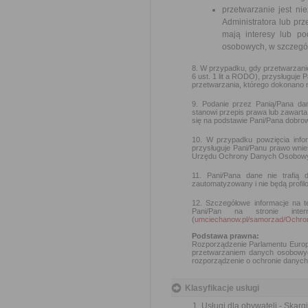
przetwarzanie jest n
Administratora lub prz
mają interesy lub p
osobowych, w szczególn
8. W przypadku, gdy przetwarzan
6 ust. 1 lit a RODO), przysługuje
przetwarzania, którego dokonano 
9. Podanie przez Panią/Pana da
stanowi przepis prawa lub zawar
się na podstawie Pani/Pana dobrow
10. W przypadku powzięcia info
przysługuje Pani/Panu prawo wni
Urzędu Ochrony Danych Osobowy
11. Pani/Pana dane nie trafią
zautomatyzowany i nie będą profil
12. Szczegółowe informacje na t
Pani/Pan na stronie int
(
umciechanow.pl/samorzad/Och
Podstawa prawna:
Rozporządzenie Parlamentu Europe
przetwarzaniem danych osobowyc
rozporządzenie o ochronie danych 
Klasyfikacje usługi
Usługi dla obywateli - Skargi