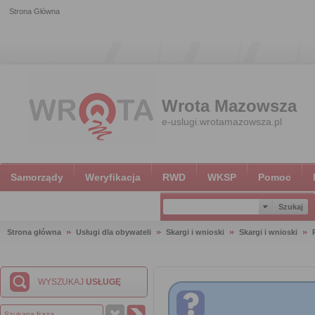
Strona Główna
Wrota Mazowsza
e-uslugi.wrotamazowsza.pl
Samorządy
Weryfikacja
RWD
WKSP
Pomoc
Strona główna
Usługi dla obywateli
Skargi i wnioski
Skargi i wnioski
WYSZUKAJ
USŁUGĘ