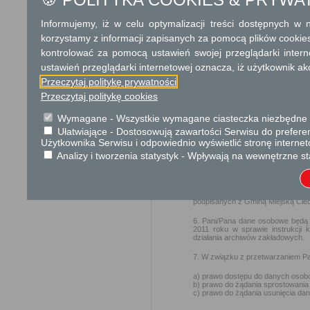
Zgodnie z art. 13 ust. 1 i u
informujemy Panią/Pana o spo
Informujemy, iż w celu optymalizacji treści dostępnych w
Pani/Panu prawach, wynikający
korzystamy z informacji zapisanych za pomocą plików cookie
kontrolować za pomocą ustawień swojej przeglądarki inter
ustawień przeglądarki internetowej oznacza, iż użytkownik ak
1. Administratorem
Pani/Pana d
działający w imieniu Gminy Miejsk
Przeczytaj politykę prywatności
2. Kontakt z
Inspektorem O
Przeczytaj politykę cookies
iod@umciechanow.pl
lub pisemn
Wymagane - Wszystkie wymagane ciasteczka niezbędne do
3. Administrator przetwarza P
podstawie udzielonej zgody.
Ułatwiające - Dostosowują zawartości Serwisu do preferen
Użytkownika Serwisu i odpowiednio wyświetlić stronę interne
4. Pani/Pana dane osobowe prze
Analizy i tworzenia statystyk - Wpływają na wewnętrzne st
zawartych przez Administratora um
5. W związku z przetwarzaniem d
władzy publicznej oraz podmioty 
celach, które wynikają z przep
podpisanych z Gminą Miejską Ciec
6. Pani/Pana dane osobowe będą 
2011 roku w sprawie instrukcji k
działania archiwów zakładowych.
7. W związku z przetwarzaniem Pa
a) prawo dostępu do danych osobo
b) prawo do żądania sprostowania
c) prawo do żądania usunięcia da