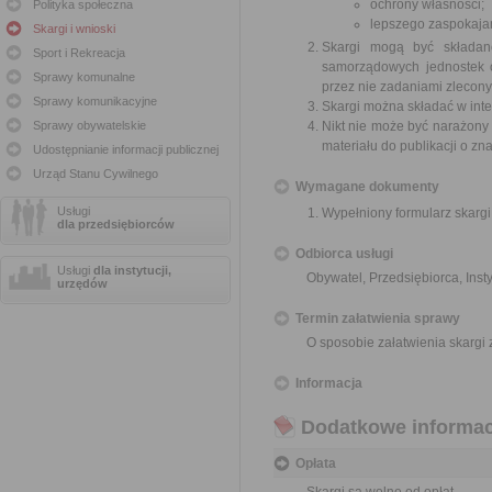
ochrony własności;
Polityka społeczna
lepszego zaspokajan
Skargi i wnioski
Skargi mogą być składan
Sport i Rekreacja
samorządowych jednostek o
Sprawy komunalne
przez nie zadaniami zleconym
Sprawy komunikacyjne
Skargi można składać w inte
Sprawy obywatelskie
Nikt nie może być narażony 
materiału do publikacji o z
Udostępnianie informacji publicznej
Urząd Stanu Cywilnego
Wymagane dokumenty
Usługi
Wypełniony formularz skargi
dla przedsiębiorców
Odbiorca usługi
Usługi
dla instytucji,
Obywatel, Przedsiębiorca, Insty
urzędów
Termin załatwienia sprawy
O sposobie załatwienia skargi
Informacja
Dodatkowe informac
Opłata