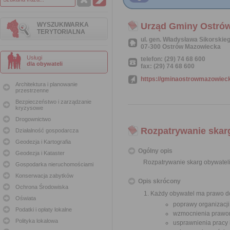
WYSZUKIWARKA
Urząd Gminy Ostró
TERYTORIALNA
ul. gen. Władysława Sikorskie
07-300 Ostrów Mazowiecka
Usługi
telefon: (29) 74 68 600
dla obywateli
fax: (29) 74 68 600
https://gminaostrowmazowieck
Architektura i planowanie
przestrzenne
Bezpieczeństwo i zarządzanie
kryzysowe
Drogownictwo
Rozpatrywanie skar
Działalność gospodarcza
Geodezja i Kartografia
Ogólny opis
Geodezja i Kataster
Rozpatrywanie skarg obywatel
Gospodarka nieruchomościami
Konserwacja zabytków
Opis skrócony
Ochrona Środowiska
Każdy obywatel ma prawo do
Oświata
poprawy organizacji
Podatki i opłaty lokalne
wzmocnienia prawor
Polityka lokalowa
usprawnienia pracy