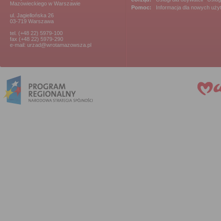
Mazowieckiego w Warszawie
Pomoc:
Informacja dla nowych uż
ul. Jagiellońska 26
03-719 Warszawa
tel. (+48 22) 5979-100
fax (+48 22) 5979-290
e-mail: urzad@wrotamazowsza.pl