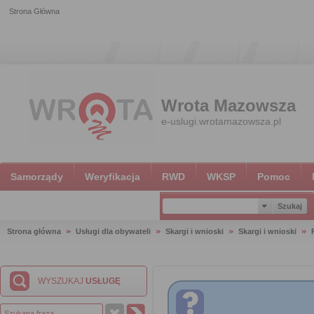
Strona Główna
Wrota Mazowsza
e-uslugi.wrotamazowsza.pl
Samorządy
Weryfikacja
RWD
WKSP
Pomoc
Strona główna
Usługi dla obywateli
Skargi i wnioski
Skargi i wnioski
WYSZUKAJ
USŁUGĘ