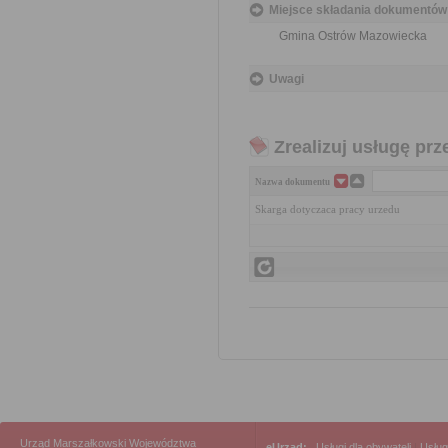
Miejsce składania dokumentów
Gmina Ostrów Mazowiecka
Uwagi
Zrealizuj usługę prz
Nazwa dokumentu
Skarga dotyczaca pracy urzedu
Urząd Marszałkowski Województwa
eUrząd:
Usługi dla obywateli
|
Usług