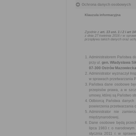
Ochrona danych osobowych
Klauzula informacyjna
Zgodnie z
art. 13 ust. 1 i 2
i art 14
z dnia 27 kwietnia 2016 r w spr
przepływu takich danych oraz uch
Administratorem Państwa d
przy ul.
gen. Władysława Si
07-300 Ostrów Mazowieck
Administrator wyznaczył In
w sprawach przetwarzania P
Państwa dane osobowe będą
przepisów prawa, a w szc
umowy, której są Państwo st
Odbiorcą Państwa danych
powierzenia przetwarzania 
Administrator nie zamie
międzynarodowej.
Dane osobowe będą przecho
lipca 1983 r. o narodowym
stycznia 2011 r. w sprawie