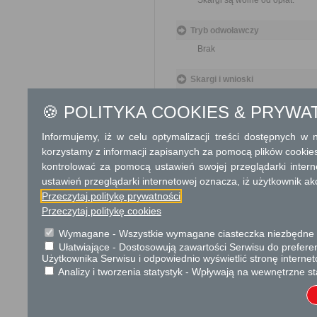
Skargi są wolne od opłat.
Tryb odwoławczy
Brak
Skargi i wnioski
Przedmiotem skargi może być
🍪 POLITYKA COOKIES & PRYWA
pracowników, naruszenie praw
spraw. Przedmiotem wniosku 
Informujemy, iż w celu optymalizacji treści dostępnych w
usprawnienie pracy i zapobieg
Organ właściwy dla załatwien
korzystamy z informacji zapisanych za pomocą plików cookie
miesiąca.
kontrolować za pomocą ustawień swojej przeglądarki inter
ustawień przeglądarki internetowej oznacza, iż użytkownik ak
Informacje dodatkowe
Przeczytaj politykę prywatności
Przeczytaj politykę cookies
Organy państwowe, organy sam
rozpatrują oraz załatwiają ska
Wymagane - Wszystkie wymagane ciasteczka niezbędne do
Ułatwiające - Dostosowują zawartości Serwisu do preferen
Podstawa prawna
Użytkownika Serwisu i odpowiednio wyświetlić stronę interne
Analizy i tworzenia statystyk - Wpływają na wewnętrzne st
Ustawa z dnia 14 czer
Rozporządzenie Rady M
skarg i wniosków (Dz. U