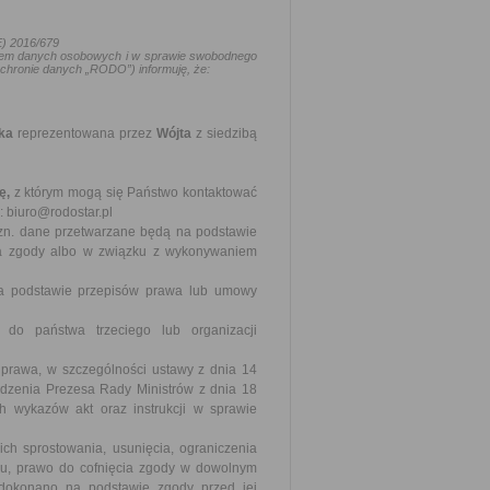
E) 2016/679
aniem danych osobowych i w sprawie swobodnego
ochronie danych „RODO”) informuję, że:
ka
reprezentowana przez
Wójta
z siedzibą
ę
,
z którym mogą się Państwo kontaktować
 biuro@rodostar.pl
n. dane przetwarzane będą na podstawie
wa zgody albo w związku z wykonywaniem
a podstawie przepisów prawa lub umowy
do państwa trzeciego lub organizacji
rawa, w szczególności ustawy z dnia 14
ądzenia Prezesa Rady Ministrów z dnia 18
ych wykazów akt oraz instrukcji w sprawie
ch sprostowania, usunięcia, ograniczenia
wu, prawo do cofnięcia zgody w dowolnym
dokonano na podstawie zgody przed jej