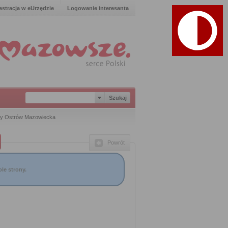
estracja w eUrzędzie
Logowanie interesanta
y Ostrów Mazowiecka
Powrót
le strony.