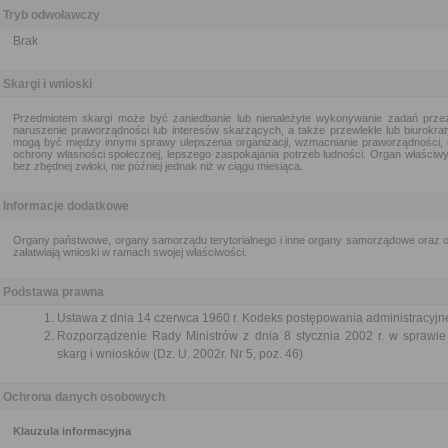
Tryb odwoławczy
Brak
Skargi i wnioski
Przedmiotem skargi może być zaniedbanie lub nienależyte wykonywanie zadań przez
naruszenie praworządności lub interesów skarżących, a także przewlekłe lub biurokra
mogą być między innymi sprawy ulepszenia organizacji, wzmacnianie praworządności, 
ochrony własności społecznej, lepszego zaspokajania potrzeb ludności. Organ właściwy 
bez zbędnej zwłoki, nie później jednak niż w ciągu miesiąca.
Informacje dodatkowe
Organy państwowe, organy samorządu terytorialnego i inne organy samorządowe oraz or
załatwiają wnioski w ramach swojej właściwości.
Podstawa prawna
Ustawa z dnia 14 czerwca 1960 r. Kodeks postępowania administracyjne
Rozporządzenie Rady Ministrów z dnia 8 stycznia 2002 r. w sprawie 
skarg i wniosków (Dz. U. 2002r. Nr 5, poz. 46)
Ochrona danych osobowych
Klauzula informacyjna