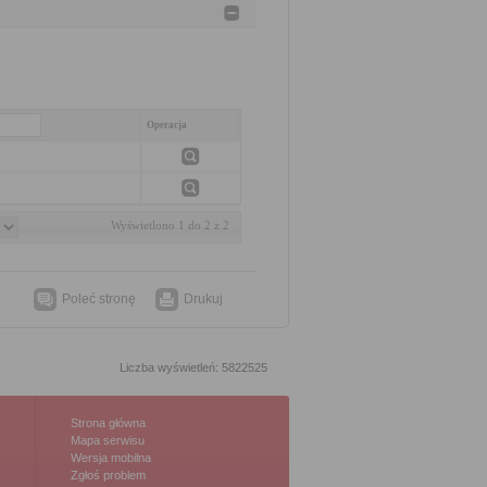
Operacja
Wyświetlono 1 do 2 z 2
Poleć stronę
Drukuj
Liczba wyświetleń: 5822525
Strona główna
Mapa serwisu
Wersja mobilna
Zgłoś problem