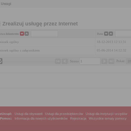
Uwagi
Zrealizuj usługę przez Internet
zwa dokumentu
Data
iosek ogólny
18-12-2013 12:13:31
iosek ogólny z załącznikiem
05-06-2014 14:12:32
Pokaż 
Strona 
eUrząd:
Usługi dla obywateli
|
Usługi dla przedsiębiorców
|
Usługi dla instytucji i urzędów
Pomoc:
Informacja dla nowych użytkowników
|
Rejestracja
|
Wszystkie tematy pomocy