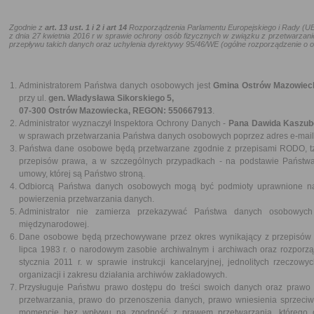
Zgodnie z
art. 13 ust. 1 i 2
i art 14
Rozporządzenia Parlamentu Europejskiego i Rady (U
z dnia 27 kwietnia 2016 r w sprawie ochrony osób fizycznych w związku z przetwarz
przepływu takich danych oraz uchylenia dyrektywy 95/46/WE (ogólne rozporządzenie o 
Administratorem Państwa danych osobowych jest
Gmina Ostrów Mazowiec
przy ul.
gen. Władysława Sikorskiego 5,
07-300 Ostrów Mazowiecka, REGON: 550667913
.
Administrator wyznaczył Inspektora Ochrony Danych -
Pana
Dawida Kaszub
w sprawach przetwarzania Państwa danych osobowych poprzez adres e-mail:
Państwa dane osobowe będą przetwarzane zgodnie z przepisami RODO, tz
przepisów prawa, a w szczególnych przypadkach - na podstawie Państ
umowy, której są Państwo stroną.
Odbiorcą Państwa danych osobowych mogą być podmioty uprawnione n
powierzenia przetwarzania danych.
Administrator nie zamierza przekazywać Państwa danych osobowych 
międzynarodowej.
Dane osobowe będą przechowywane przez okres wynikający z przepisów p
lipca 1983 r. o narodowym zasobie archiwalnym i archiwach oraz rozporz
stycznia 2011 r. w sprawie instrukcji kancelaryjnej, jednolitych rzeczow
organizacji i zakresu działania archiwów zakładowych.
Przysługuje Państwu prawo dostępu do treści swoich danych oraz prawo i
przetwarzania, prawo do przenoszenia danych, prawo wniesienia sprzeci
momencie bez wpływu na zgodność z prawem przetwarzania, którego 