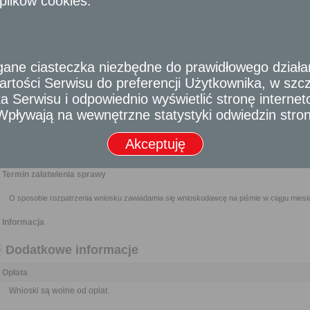
plików cookies.
samorządowych jednostek organizacyjnych oraz do organizacji i instytu
przez nie zadaniami zleconymi z zakresu administracji publicznej.
Wnioski można składać w interesie publicznym, własnym lub innej osoby za j
Nikt nie może być narażony na jakikolwiek uszczerbek lub zarzut z 
dostarczenia materiału do publikacji o znamionach wniosku, jeżeli działał 
e ciasteczka niezbędne do prawidłowego działania
rtości Serwisu do preferencji Użytkownika, w szcze
Wymagane dokumenty
 Serwisu i odpowiednio wyświetlić stronę interne
Wypełniony formularz wniosku w formie pisemnej albo w formie dokumentu elektroniczneg
- Wpływają na wewnętrzne statystyki odwiedzin stro
Odbiorca usługi
Akceptuję
Obywatel, Przedsiębiorca, Instytucja
Termin załatwienia sprawy
O sposobie rozpatrzenia wniosku zawiadamia się wnioskodawcę na piśmie w ciągu miesią
Informacja
Dodatkowe informacje
Opłata
Wnioski są wolne od opłat.