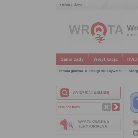
Strona Główna
Wr
e-usl
Samorządy
Weryfikacja
RWD
Strona główna
Usługi dla obywateli
Skarg
WYSZUKAJ
USŁUGĘ
WYSZUKIWARKA
TERYTORIALNA