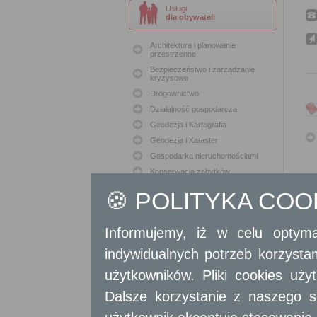
Usługi
dla obywateli
Architektura i planowanie
przestrzenne
Bezpieczeństwo i zarządzanie
kryzysowe
Drogownictwo
Działalność gospodarcza
Geodezja i Kartografia
Geodezja i Kataster
Gospodarka nieruchomościami
Konserwacja zabytków
Ochrona Środowiska
🍪 POLITYKA CO
Oświata
Podatki i opłaty lokalne
Informujemy, iż w celu optyma
Polityka lokalowa
Polityka społeczna
indywidualnych potrzeb korzyst
Skargi i wnioski
użytkowników. Pliki cookies uż
Sport i Rekreacja
Dalsze korzystanie z naszego s
Sprawy komunalne
Sprawy komunikacyjne