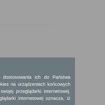
i:
 i dostosowania ich do Państwa
okies na urządzeniach końcowych
ojej przeglądarki internetowej.
sek, wydaje się w zależności od żądania
m własnoręcznym podpisem lub w postaci
ądarki internetowej oznacza, iż
isem zaufanym albo podpisem osobistym.
tek samorządu terytorialnego, organów