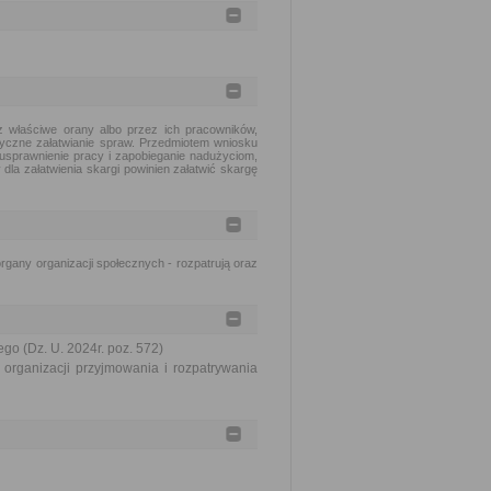
 właściwe orany albo przez ich pracowników,
tyczne załatwianie spraw. Przedmiotem wniosku
usprawnienie pracy i zapobieganie nadużyciom,
dla załatwienia skargi powinien załatwić skargę
gany organizacji społecznych - rozpatrują oraz
go (Dz. U. 2024r. poz. 572)
organizacji przyjmowania i rozpatrywania