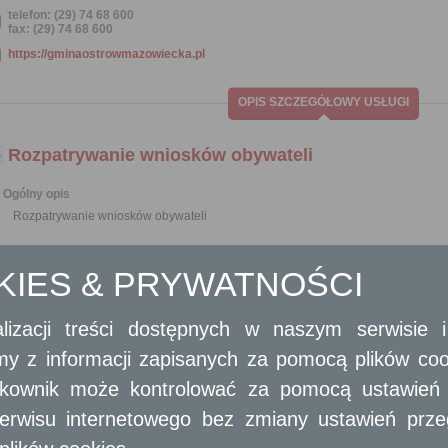
telefon: (29) 74 68 600
fax: (29) 74 68 600
https://gminaostrowmazowiecka.pl
OPIS SZCZEGÓŁOWY USŁUGI
Rozpatrywanie wniosków obywateli
Ogólny opis
Rozpatrywanie wniosków obywateli
Opis skrócony
OKIES & PRYWATNOŚCI
Każdy obywatel ma prawo do składania wniosków dotyczących między innym
poprawy organizacji urzędu;
wzmocnienia praworządności;
lizacji treści dostępnych w naszym serwisie
usprawnienia pracy i zapobiegania nadużyciom;
ochrony własności;
amy z informacji zapisanych za pomocą plików co
lepszego zaspokajania potrzeb ludności.
ytkownik może kontrolować za pomocą ustawień sw
Obywatel polski, może złożyć wniosek. Dokument z odpowiedzią na wnio
wnioskodawcy, na piśmie utrwalonym w postaci papierowej, opatrzony
erwisu internetowego bez zmiany ustawień przegl
elektronicznej, opatrzonym kwalifikowanym podpisem elektronicznym, podp
Wnioski mogą być składane do organów państwowych, organów jednos