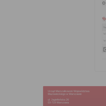
Na
Wn
Wn
Urząd Marszałkowski Województwa
Mazowieckiego w Warszawie
ul. Jagiellońska 26
03-719 Warszawa