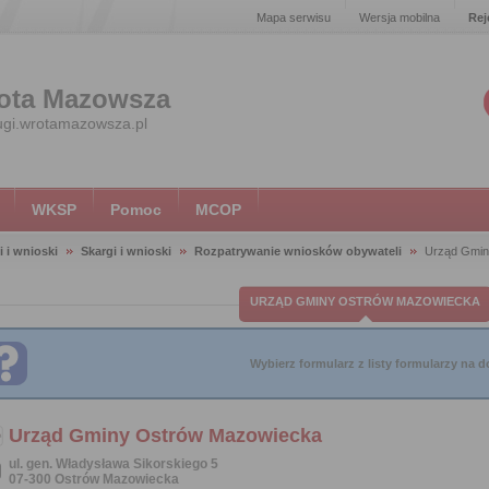
Mapa serwisu
Wersja mobilna
Rej
ota Mazowsza
ugi.wrotamazowsza.pl
WKSP
Pomoc
MCOP
i i wnioski
Skargi i wnioski
Rozpatrywanie wniosków obywateli
Urząd Gmin
URZĄD GMINY OSTRÓW MAZOWIECKA
Wybierz formularz z listy formularzy na do
Urząd Gminy Ostrów Mazowiecka
ul. gen. Władysława Sikorskiego 5
07-300 Ostrów Mazowiecka