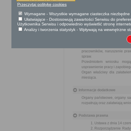
Przeczytaj politykę cookies
Wnioski są wolne od opłat.
Wymagane - Wszystkie wymagane ciasteczka niezbędne do
Tryb odwoławczy
Ułatwiające - Dostosowują zawartości Serwisu do preferen
Użytkownika Serwisu i odpowiednio wyświetlić stronę interne
Brak
Analizy i tworzenia statystyk - Wpływają na wewnętrzne st
Skargi i wnioski
Przedmiotem skargi może być
pracowników, naruszenie praw
spraw.
Przedmiotem wniosku mogą 
usprawnienie pracy i zapobieg
Organ właściwy dla załatwien
miesiąca.
Informacje dodatkowe
Organy państwowe, organy sam
rozpatrują oraz załatwiają wni
Podstawa prawna
Ustawa z dnia 14 czer
Rozporządzenie Rady M