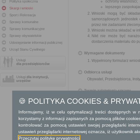
ochrony własności;
Polityka społeczna
lepszego zaspokajan
Skargi i wnioski
Wnioski mogą być składa
Sport i Rekreacja
samorządowych jednostek o
Sprawy komunalne
przez nie zadaniami zleconym
Sprawy komunikacyjne
Wnioski można składać w int
Sprawy obywatelskie
Nikt nie może być narażo
dostarczenia materiału do p
Udostępnianie informacji publicznej
Urząd Stanu Cywilnego
Wymagane dokumenty
Usługi
Wypełniony formularz wnios
dla przedsiębiorców
Odbiorca usługi
Usługi
dla instytucji,
Obywatel, Przedsiębiorca, Insty
urzędów
Termin załatwienia sprawy
O sposobie rozpatrzenia wnios
🍪 POLITYKA COOKIES & PRYWA
Informacja
Informujemy, iż w celu optymalizacji treści dostępnych w
Centrala Szpitala – 22 739 14 
korzystamy z informacji zapisanych za pomocą plików cookie
kontrolować za pomocą ustawień swojej przeglądarki inter
Dodatkowe informac
ustawień przeglądarki internetowej oznacza, iż użytkownik ak
Przeczytaj politykę prywatności
Opłata