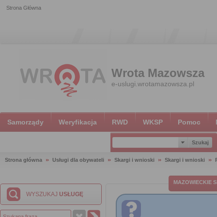
Strona Główna
Wrota Mazowsza
e-uslugi.wrotamazowsza.pl
Samorządy
Weryfikacja
RWD
WKSP
Pomoc
Strona główna
Usługi dla obywateli
Skargi i wnioski
Skargi i wnioski
MAZOWIECKIE S
WYSZUKAJ
USŁUGĘ