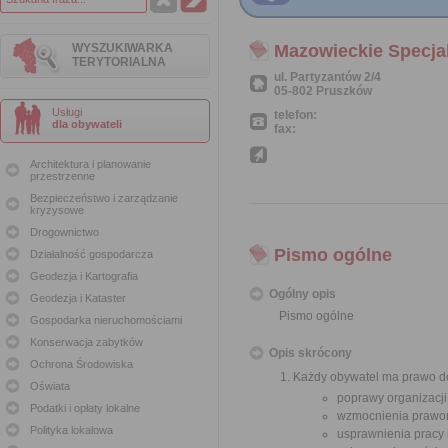
WYSZUKIWARKA
Mazowieckie Specjal
TERYTORIALNA
ul. Partyzantów 2/4
05-802 Pruszków
Usługi
telefon:
dla obywateli
fax:
Architektura i planowanie
przestrzenne
Bezpieczeństwo i zarządzanie
kryzysowe
Drogownictwo
Pismo ogólne
Działalność gospodarcza
Geodezja i Kartografia
Ogólny opis
Geodezja i Kataster
Pismo ogólne
Gospodarka nieruchomościami
Konserwacja zabytków
Opis skrócony
Ochrona Środowiska
Każdy obywatel ma prawo do
Oświata
poprawy organizacji
Podatki i opłaty lokalne
wzmocnienia prawor
Polityka lokalowa
usprawnienia pracy