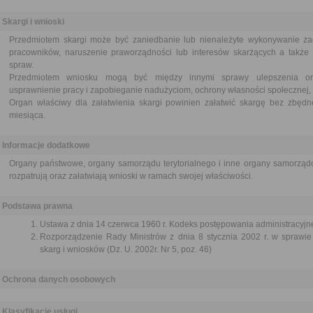
Skargi i wnioski
Przedmiotem skargi może być zaniedbanie lub nienależyte wykonywanie za
pracowników, naruszenie praworządności lub interesów skarżących a także p
spraw.
Przedmiotem wniosku mogą być między innymi sprawy ulepszenia orga
usprawnienie pracy i zapobieganie nadużyciom, ochrony własności społecznej, 
Organ właściwy dla załatwienia skargi powinien załatwić skargę bez zbędne
miesiąca.
Informacje dodatkowe
Organy państwowe, organy samorządu terytorialnego i inne organy samorządo
rozpatrują oraz załatwiają wnioski w ramach swojej właściwości.
Podstawa prawna
Ustawa z dnia 14 czerwca 1960 r. Kodeks postępowania administracyjne
Rozporządzenie Rady Ministrów z dnia 8 stycznia 2002 r. w sprawie 
skarg i wniosków (Dz. U. 2002r. Nr 5, poz. 46)
Ochrona danych osobowych
Klasyfikacje usługi