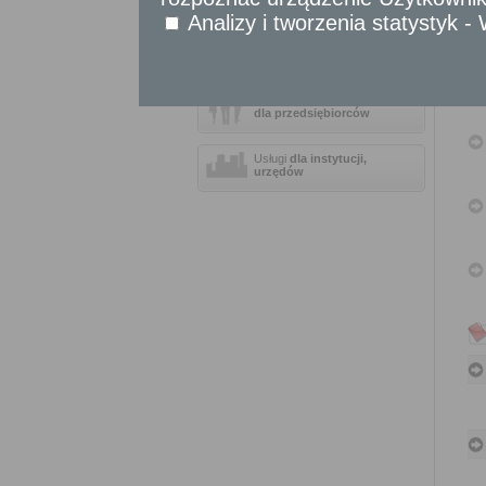
Sprawy obywatelskie
Analizy i tworzenia statystyk 
Udostępnianie informacji publicznej
Urząd Stanu Cywilnego
Usługi
dla przedsiębiorców
Usługi
dla instytucji,
urzędów