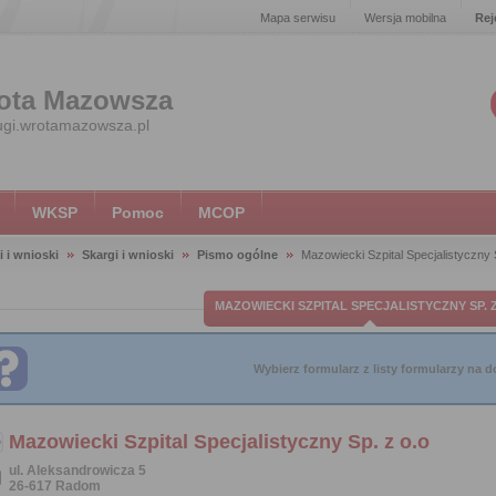
Mapa serwisu
Wersja mobilna
Rej
ota Mazowsza
ugi.wrotamazowsza.pl
WKSP
Pomoc
MCOP
i i wnioski
Skargi i wnioski
Pismo ogólne
Mazowiecki Szpital Specjalistyczny 
MAZOWIECKI SZPITAL SPECJALISTYCZNY SP. 
Wybierz formularz z listy formularzy na do
Mazowiecki Szpital Specjalistyczny Sp. z o.o
ul. Aleksandrowicza 5
26-617 Radom