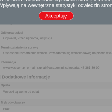
Nikt nie może być narażony na jakikolwiek uszczerbek lub zarzut z 
- Wpływają na wewnętrzne statystyki odwiedzin stro
dostarczenia materiału do publikacji o znamionach wniosku, jeżeli działał 
Akceptuję
Wymagane dokumenty
Wypełniony formularz wniosku.
Odbiorca usługi
Obywatel, Przedsiębiorca, Instytucja
Termin załatwienia sprawy
O sposobie rozpatrzenia wniosku zawiadamia się wnioskodawcę na piśmie w ci
Informacja
www.wss.com.pl, e-mail: szpital@wss.com.pl, sekretariat: 48 361-39-00
Dodatkowe informacje
Opłata
Wnioski są wolne od opłat.
Tryb odwoławczy
Brak