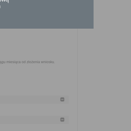
powodu złożenia wniosku albo z powodu
n
w granicach prawem dozwolonym.
ągu miesiąca od złożenia wniosku.