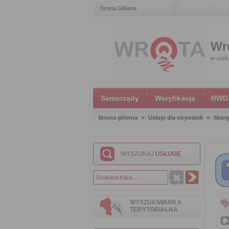
Strona Główna
Wr
e-usl
Samorządy
Weryfikacja
RWD
Strona główna
Usługi dla obywateli
Skarg
WYSZUKAJ
USŁUGĘ
WYSZUKIWARKA
TERYTORIALNA