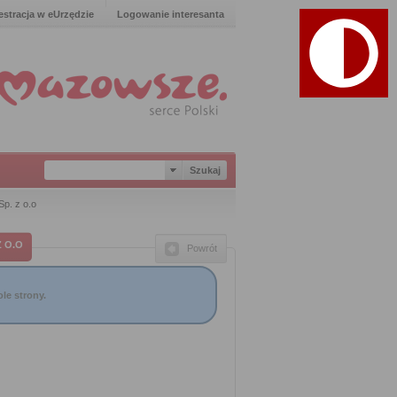
estracja w eUrzędzie
Logowanie interesanta
Sp. z o.o
Z O.O
Powrót
le strony.