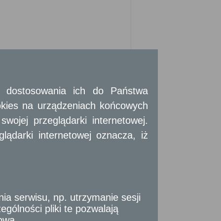
 i dostosowania ich do Państwa
okies na urządzeniach końcowych
ojej przeglądarki internetowej.
ądarki internetowej oznacza, iż
i:
tek samorządu terytorialnego, organów
 serwisu, np. utrzymanie sesji
cji społecznych w związku z wykonywanymi
gólności pliki te pozwalają
tową
ej zgodą.