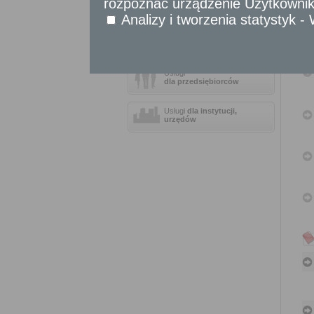
rozpoznać urządzenie Użytkownika
Sprawy komunikacyjne
Analizy i tworzenia statystyk 
Sprawy obywatelskie
Udostępnianie informacji publicznej
Urząd Stanu Cywilnego
Usługi
dla przedsiębiorców
Usługi
dla instytucji,
urzędów