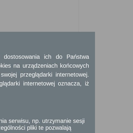
 i dostosowania ich do Państwa
okies na urządzeniach końcowych
ojej przeglądarki internetowej.
ądarki internetowej oznacza, iż
i:
 serwisu, np. utrzymanie sesji
tek samorządu terytorialnego, organów
gólności pliki te pozwalają
cji społecznych w związku z wykonywanymi