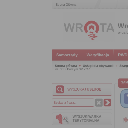
Strona Główna
Wr
e-usl
Samorządy
Weryfikacja
RWD
Strona główna
Usługi dla obywateli
Skarg
im. dr B. Borzym SP ZOZ
SAM
WYSZUKAJ
USŁUGĘ
WYSZUKIWARKA
TERYTORIALNA