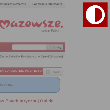
estracja w eUrzędzie
Logowanie interesanta
Zespół Zakładów Psychiatrycznej Opieki Zdrowotnej
KI ZDROWOTNEJ IM. DR B. BORZYM SP ZOZ
Powrót
le strony.
w Psychiatrycznej Opieki