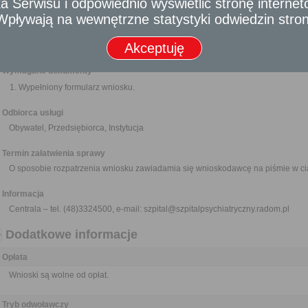
 Serwisu i odpowiednio wyświetlić stronę interne
przez nie zadaniami zleconymi z zakresu administracji publicznej.
- Wpływają na wewnętrzne statystyki odwiedzin stro
Wnioski można składać w interesie publicznym, własnym lub innej osoby za j
Nikt nie może być narażony na jakikolwiek uszczerbek lub zarzut z 
dostarczenia materiału do publikacji o znamionach wniosku, jeżeli działał 
Akceptuję
Wymagane dokumenty
Wypełniony formularz wniosku.
Odbiorca usługi
Obywatel, Przedsiębiorca, Instytucja
Termin załatwienia sprawy
O sposobie rozpatrzenia wniosku zawiadamia się wnioskodawcę na piśmie w ci
Informacja
Centrala – tel. (48)3324500, e-mail: szpital@szpitalpsychiatryczny.radom.pl
Dodatkowe informacje
Opłata
Wnioski są wolne od opłat.
Tryb odwoławczy