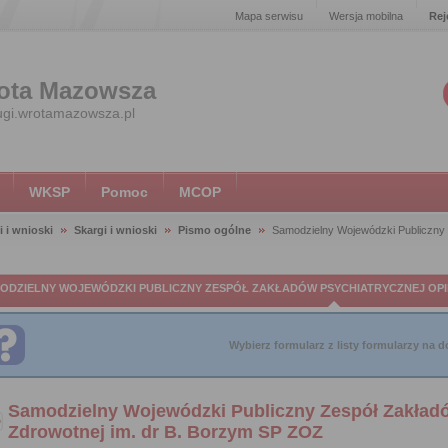
Mapa serwisu
Wersja mobilna
Rej
ota Mazowsza
ugi.wrotamazowsza.pl
WKSP
Pomoc
MCOP
i i wnioski
Skargi i wnioski
Pismo ogólne
Samodzielny Wojewódzki Publiczny 
ODZIELNY WOJEWÓDZKI PUBLICZNY ZESPÓŁ ZAKŁADÓW PSYCHIATRYCZNEJ OPIE
Wybierz formularz z listy formularzy na do
Samodzielny Wojewódzki Publiczny Zespół Zakładó
Zdrowotnej im. dr B. Borzym SP ZOZ