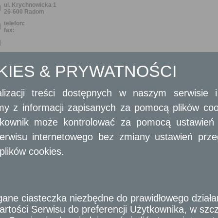
ul. Krychnowicka 1
26-600 Radom
telefon:
fax:
OKIES & PRYWATNOŚCI
OPIS SZCZEGÓŁOWY USŁUGI
Pismo ogólne
lizacji treści dostępnych w naszym serwisie
amy z informacji zapisanych za pomocą plików co
Ogólny opis
ytkownik może kontrolować za pomocą ustawień sw
Pismo ogólne
erwisu internetowego bez zmiany ustawień przegl
Opis skrócony
plików cookies.
Każdy obywatel ma prawo do składania wniosków dotyczących między innym
poprawy organizacji urzędu;
wzmocnienia praworządności;
usprawnienia pracy i zapobiegania nadużyciom;
ochrony własności;
lepszego zaspokajania potrzeb ludności.
e ciasteczka niezbędne do prawidłowego działania
Wnioski mogą być składane do organów państwowych, organów jednos
rtości Serwisu do preferencji Użytkownika, w szcze
samorządowych jednostek organizacyjnych oraz do organizacji i instytu