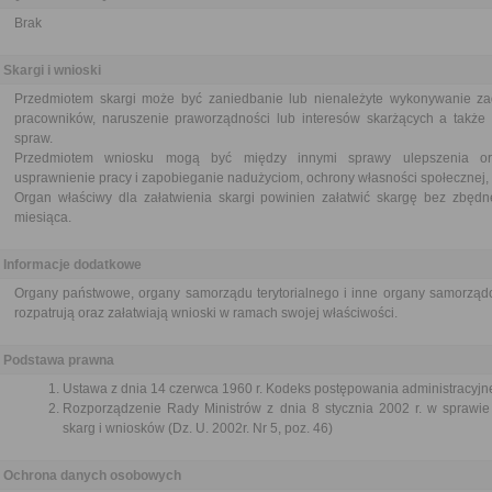
Brak
Skargi i wnioski
Przedmiotem skargi może być zaniedbanie lub nienależyte wykonywanie za
pracowników, naruszenie praworządności lub interesów skarżących a także p
spraw.
Przedmiotem wniosku mogą być między innymi sprawy ulepszenia orga
usprawnienie pracy i zapobieganie nadużyciom, ochrony własności społecznej, 
Organ właściwy dla załatwienia skargi powinien załatwić skargę bez zbędne
miesiąca.
Informacje dodatkowe
Organy państwowe, organy samorządu terytorialnego i inne organy samorządo
rozpatrują oraz załatwiają wnioski w ramach swojej właściwości.
Podstawa prawna
Ustawa z dnia 14 czerwca 1960 r. Kodeks postępowania administracyjne
Rozporządzenie Rady Ministrów z dnia 8 stycznia 2002 r. w sprawie 
skarg i wniosków (Dz. U. 2002r. Nr 5, poz. 46)
Ochrona danych osobowych