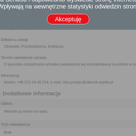
Nikt nie może być narażony na jakikolwiek uszczerbek lub zarzut z 
- Wpływają na wewnętrzne statystyki odwiedzin stro
dostarczenia materiału do publikacji o znamionach wniosku, jeżeli działał 
Akceptuję
Wymagane dokumenty
Wypełniony formularz wniosku.
Odbiorca usługi
Obywatel, Przedsiębiorca, Instytucja
Termin załatwienia sprawy
O sposobie rozpatrzenia wniosku zawiadamia się wnioskodawcę na piśmie w ci
Informacja
telefon: +48 (22) 34 46 234, e-mail: izba.przyjec@otwock-szpital.pl
Dodatkowe informacje
Opłata
Wnioski są wolne od opłat.
Tryb odwoławczy
Brak