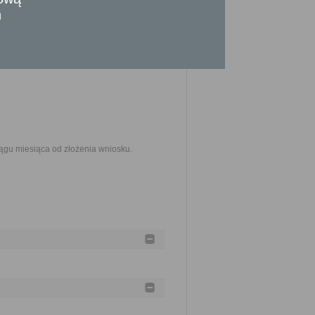
powodu złożenia wniosku albo z powodu
n
w granicach prawem dozwolonym.
ągu miesiąca od złożenia wniosku.