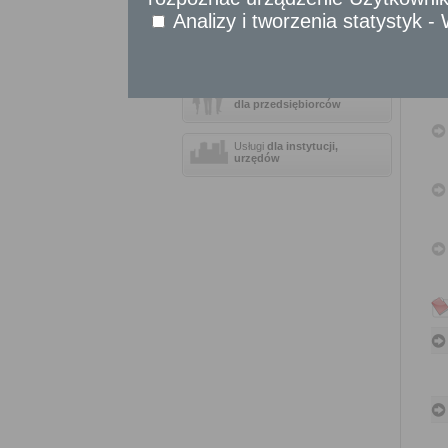
Sprawy obywatelskie
Analizy i tworzenia statystyk 
Udostępnianie informacji publicznej
Urząd Stanu Cywilnego
Usługi
dla przedsiębiorców
Usługi
dla instytucji,
urzędów