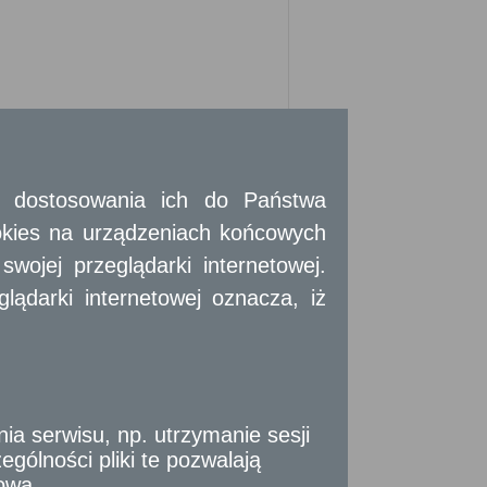
 i dostosowania ich do Państwa
okies na urządzeniach końcowych
ojej przeglądarki internetowej.
ądarki internetowej oznacza, iż
i:
tek samorządu terytorialnego, organów
 serwisu, np. utrzymanie sesji
cji społecznych w związku z wykonywanymi
gólności pliki te pozwalają
tową
ej zgodą.