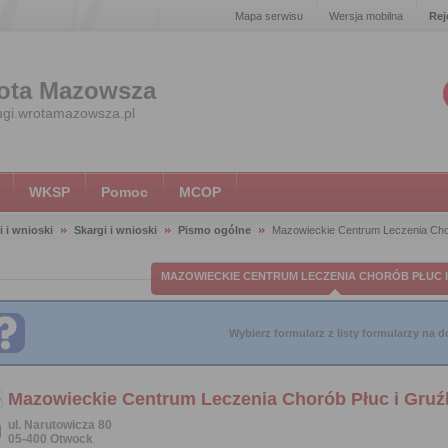
Mapa serwisu
Wersja mobilna
Rej
ota Mazowsza
ugi.wrotamazowsza.pl
WKSP
Pomoc
MCOP
i i wnioski
Skargi i wnioski
Pismo ogólne
Mazowieckie Centrum Leczenia Chor
MAZOWIECKIE CENTRUM LECZENIA CHORÓB PŁUC I
Wybierz formularz z listy formularzy na do
Mazowieckie Centrum Leczenia Chorób Płuc i Gruźl
ul. Narutowicza 80
05-400 Otwock