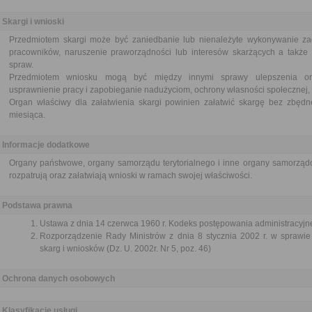
Skargi i wnioski
Przedmiotem skargi może być zaniedbanie lub nienależyte wykonywanie za
pracowników, naruszenie praworządności lub interesów skarżących a także p
spraw.
Przedmiotem wniosku mogą być między innymi sprawy ulepszenia orga
usprawnienie pracy i zapobieganie nadużyciom, ochrony własności społecznej, 
Organ właściwy dla załatwienia skargi powinien załatwić skargę bez zbędne
miesiąca.
Informacje dodatkowe
Organy państwowe, organy samorządu terytorialnego i inne organy samorządo
rozpatrują oraz załatwiają wnioski w ramach swojej właściwości.
Podstawa prawna
Ustawa z dnia 14 czerwca 1960 r. Kodeks postępowania administracyjne
Rozporządzenie Rady Ministrów z dnia 8 stycznia 2002 r. w sprawie 
skarg i wniosków (Dz. U. 2002r. Nr 5, poz. 46)
Ochrona danych osobowych
Klasyfikacje usługi