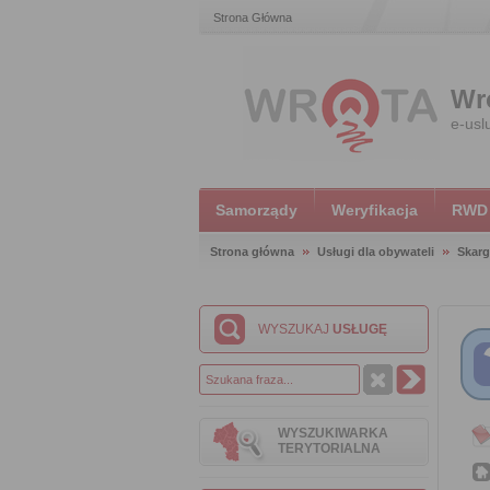
Strona Główna
Wr
e-usl
Samorządy
Weryfikacja
RWD
Strona główna
Usługi dla obywateli
Skarg
WYSZUKAJ
USŁUGĘ
WYSZUKIWARKA
TERYTORIALNA