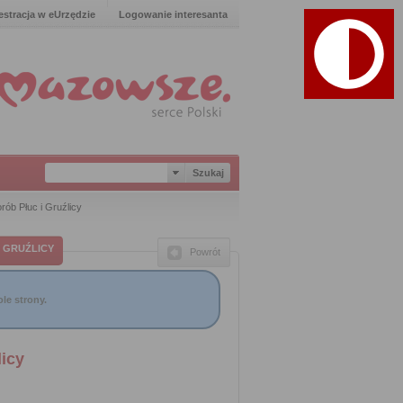
estracja w eUrzędzie
Logowanie interesanta
ób Płuc i Gruźlicy
 GRUŹLICY
Powrót
le strony.
icy