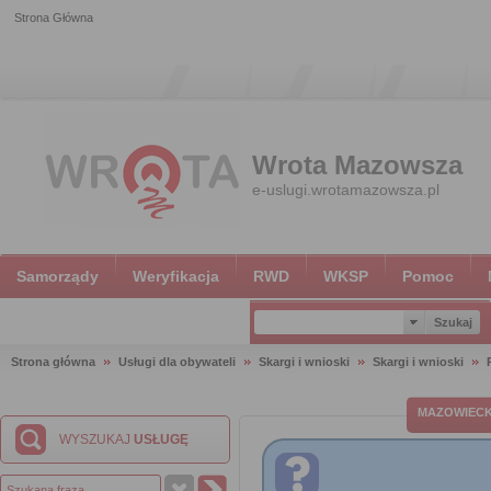
Strona Główna
Wrota Mazowsza
e-uslugi.wrotamazowsza.pl
Samorządy
Weryfikacja
RWD
WKSP
Pomoc
Strona główna
Usługi dla obywateli
Skargi i wnioski
Skargi i wnioski
MAZOWIECKI
WYSZUKAJ
USŁUGĘ