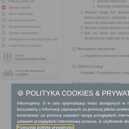
ochrony własności;
Polityka społeczna
lepszego zaspokajan
Skargi i wnioski
Wnioski mogą być składa
Sport i Rekreacja
samorządowych jednostek o
Sprawy komunalne
przez nie zadaniami zleconym
Sprawy komunikacyjne
Wnioski można składać w int
Sprawy obywatelskie
Nikt nie może być narażo
dostarczenia materiału do p
Udostępnianie informacji publicznej
Urząd Stanu Cywilnego
Wymagane dokumenty
Usługi
Wypełniony formularz wnios
dla przedsiębiorców
Odbiorca usługi
Usługi
dla instytucji,
Obywatel, Przedsiębiorca, Insty
urzędów
Termin załatwienia sprawy
O sposobie rozpatrzenia wnios
🍪 POLITYKA COOKIES & PRYWA
Informacja
Informujemy, iż w celu optymalizacji treści dostępnych w
E-mail: sekretariat@centrumzag
korzystamy z informacji zapisanych za pomocą plików cookie
kontrolować za pomocą ustawień swojej przeglądarki inter
Dodatkowe informac
ustawień przeglądarki internetowej oznacza, iż użytkownik ak
Przeczytaj politykę prywatności
Opłata