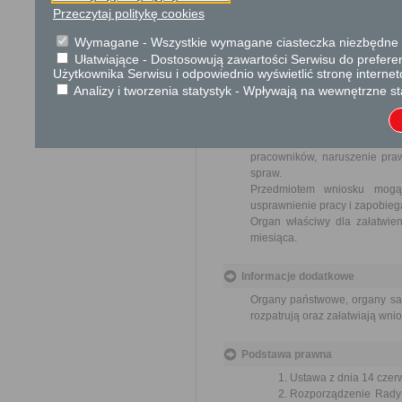
Przeczytaj politykę cookies
Wnioski są wolne od opłat.
Wymagane - Wszystkie wymagane ciasteczka niezbędne do
Tryb odwoławczy
Ułatwiające - Dostosowują zawartości Serwisu do preferen
Użytkownika Serwisu i odpowiednio wyświetlić stronę interne
Brak
Analizy i tworzenia statystyk - Wpływają na wewnętrzne st
Skargi i wnioski
Przedmiotem skargi może być
pracowników, naruszenie praw
spraw.
Przedmiotem wniosku mogą 
usprawnienie pracy i zapobieg
Organ właściwy dla załatwien
miesiąca.
Informacje dodatkowe
Organy państwowe, organy sam
rozpatrują oraz załatwiają wni
Podstawa prawna
Ustawa z dnia 14 czer
Rozporządzenie Rady M