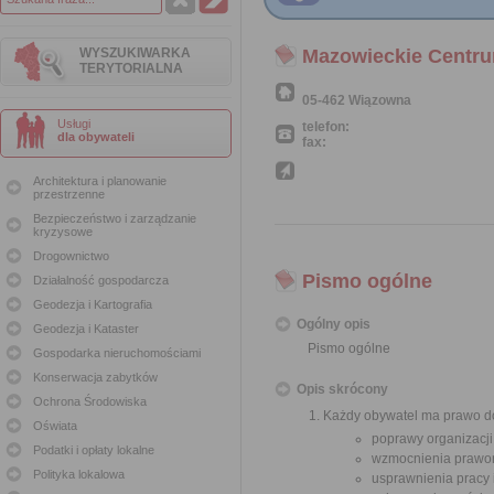
WYSZUKIWARKA
Mazowieckie Centrum
TERYTORIALNA
05-462 Wiązowna
Usługi
telefon:
dla obywateli
fax:
Architektura i planowanie
przestrzenne
Bezpieczeństwo i zarządzanie
kryzysowe
Drogownictwo
Pismo ogólne
Działalność gospodarcza
Geodezja i Kartografia
Ogólny opis
Geodezja i Kataster
Pismo ogólne
Gospodarka nieruchomościami
Konserwacja zabytków
Opis skrócony
Ochrona Środowiska
Każdy obywatel ma prawo do
Oświata
poprawy organizacji
Podatki i opłaty lokalne
wzmocnienia prawor
Polityka lokalowa
usprawnienia pracy