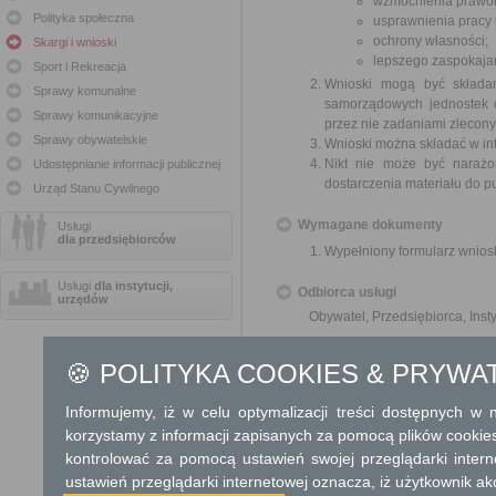
wzmocnienia prawor
Polityka społeczna
usprawnienia pracy
ochrony własności;
Skargi i wnioski
lepszego zaspokajan
Sport i Rekreacja
Wnioski mogą być składa
Sprawy komunalne
samorządowych jednostek o
Sprawy komunikacyjne
przez nie zadaniami zleconym
Sprawy obywatelskie
Wnioski można składać w int
Nikt nie może być narażo
Udostępnianie informacji publicznej
dostarczenia materiału do p
Urząd Stanu Cywilnego
Wymagane dokumenty
Usługi
dla przedsiębiorców
Wypełniony formularz wnios
Usługi
dla instytucji,
Odbiorca usługi
urzędów
Obywatel, Przedsiębiorca, Insty
Termin załatwienia sprawy
🍪 POLITYKA COOKIES & PRYWA
O sposobie rozpatrzenia wnios
Informujemy, iż w celu optymalizacji treści dostępnych w
Informacja
korzystamy z informacji zapisanych za pomocą plików cookie
Tel: 25 63 267 07, Fax: 25 63 
kontrolować za pomocą ustawień swojej przeglądarki inter
ustawień przeglądarki internetowej oznacza, iż użytkownik ak
Dodatkowe informac