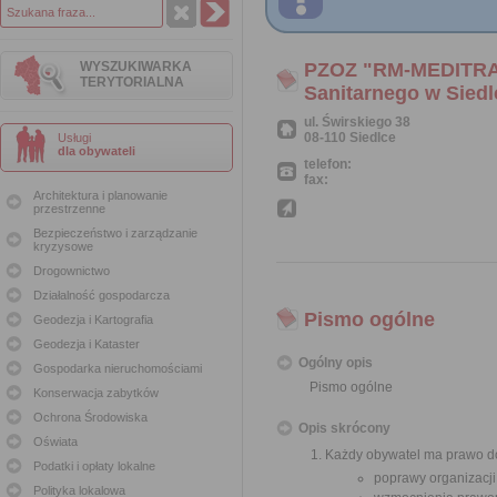
WYSZUKIWARKA
PZOZ "RM-MEDITRAN
TERYTORIALNA
Sanitarnego w Sied
ul. Świrskiego 38
08-110 Siedlce
Usługi
dla obywateli
telefon:
fax:
Architektura i planowanie
przestrzenne
Bezpieczeństwo i zarządzanie
kryzysowe
Drogownictwo
Działalność gospodarcza
Pismo ogólne
Geodezja i Kartografia
Geodezja i Kataster
Ogólny opis
Gospodarka nieruchomościami
Pismo ogólne
Konserwacja zabytków
Ochrona Środowiska
Opis skrócony
Oświata
Każdy obywatel ma prawo do
Podatki i opłaty lokalne
poprawy organizacji
Polityka lokalowa