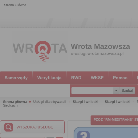
Strona Główna
Wrota Mazowsza
e-uslugi.wrotamazowsza.pl
Samorządy
Weryfikacja
RWD
WKSP
Pomoc
Strona główna
Usługi dla obywateli
Skargi i wnioski
Skargi i wnioski
Siedlcach
PZOZ "RM-MEDITRANS" 
WYSZUKAJ
USŁUGĘ