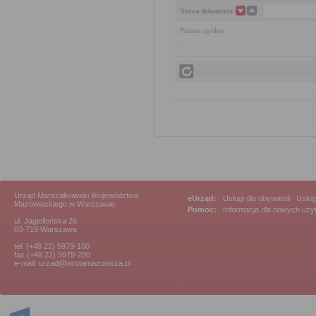
Nazwa dokumentu
Pismo ogólne
Urząd Marszałkowski Województwa
eUrząd:
Usługi dla obywateli
|
Usług
Mazowieckiego w Warszawie
Pomoc:
Informacja dla nowych uż
ul. Jagiellońska 26
03-719 Warszawa
tel. (+48 22) 5979-100
fax (+48 22) 5979-290
e-mail: urzad@wrotamazowsza.pl