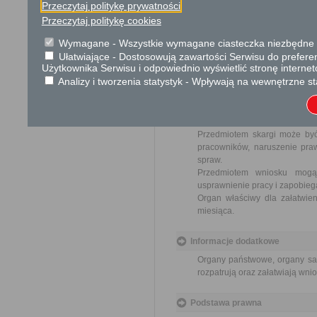
Przeczytaj politykę prywatności
Opłata
Przeczytaj politykę cookies
Wnioski są wolne od opłat.
Wymagane - Wszystkie wymagane ciasteczka niezbędne do
Ułatwiające - Dostosowują zawartości Serwisu do preferen
Tryb odwoławczy
Użytkownika Serwisu i odpowiednio wyświetlić stronę interne
Analizy i tworzenia statystyk - Wpływają na wewnętrzne st
Brak
Skargi i wnioski
Przedmiotem skargi może być
pracowników, naruszenie praw
spraw.
Przedmiotem wniosku mogą 
usprawnienie pracy i zapobieg
Organ właściwy dla załatwien
miesiąca.
Informacje dodatkowe
Organy państwowe, organy sam
rozpatrują oraz załatwiają wni
Podstawa prawna