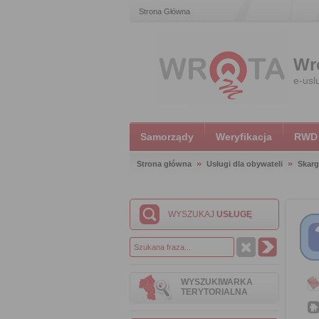
Strona Główna
Wr
e-usl
Samorządy
Weryfikacja
RWD
Strona główna
Usługi dla obywateli
Skarg
WYSZUKAJ
USŁUGĘ
WYSZUKIWARKA
TERYTORIALNA