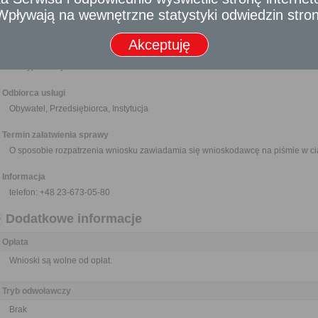
Nikt nie może być narażony na jakikolwiek uszczerbek lub zarzut z 
- Wpływają na wewnętrzne statystyki odwiedzin stro
dostarczenia materiału do publikacji o znamionach wniosku, jeżeli działał 
Akceptuję
Wymagane dokumenty
Wypełniony formularz wniosku.
Odbiorca usługi
Obywatel, Przedsiębiorca, Instytucja
Termin załatwienia sprawy
O sposobie rozpatrzenia wniosku zawiadamia się wnioskodawcę na piśmie w ci
Informacja
telefon: +48 23-673-05-80
Dodatkowe informacje
Opłata
Wnioski są wolne od opłat.
Tryb odwoławczy
Brak