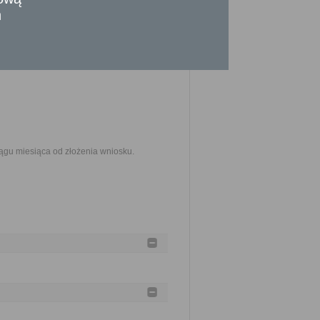
powodu złożenia wniosku albo z powodu
n
w granicach prawem dozwolonym.
ągu miesiąca od złożenia wniosku.