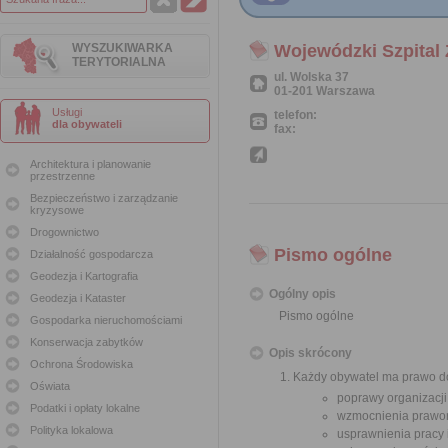
WYSZUKIWARKA
Wojewódzki Szpital
TERYTORIALNA
ul. Wolska 37
01-201 Warszawa
Usługi
telefon:
dla obywateli
fax:
Architektura i planowanie
przestrzenne
Bezpieczeństwo i zarządzanie
kryzysowe
Drogownictwo
Pismo ogólne
Działalność gospodarcza
Geodezja i Kartografia
Ogólny opis
Geodezja i Kataster
Pismo ogólne
Gospodarka nieruchomościami
Konserwacja zabytków
Opis skrócony
Ochrona Środowiska
Każdy obywatel ma prawo do
Oświata
poprawy organizacji
Podatki i opłaty lokalne
wzmocnienia prawor
Polityka lokalowa
usprawnienia pracy