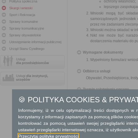
ochrony własności;
Polityka społeczna
lepszego zaspokajan
Skargi i wnioski
Wnioski mogą być składa
Sport i Rekreacja
samorządowych jednostek o
Sprawy komunalne
przez nie zadaniami zleconym
Sprawy komunikacyjne
Wnioski można składać w int
Sprawy obywatelskie
Nikt nie może być narażo
dostarczenia materiału do p
Udostępnianie informacji publicznej
Urząd Stanu Cywilnego
Wymagane dokumenty
Usługi
Wypełniony formularz wnios
dla przedsiębiorców
Odbiorca usługi
Usługi
dla instytucji,
Obywatel, Przedsiębiorca, Insty
urzędów
Termin załatwienia sprawy
O sposobie rozpatrzenia wnios
🍪 POLITYKA COOKIES & PRYWA
Informacja
Informujemy, iż w celu optymalizacji treści dostępnych w
telefon: 22 33 55 225, fax: 22 
korzystamy z informacji zapisanych za pomocą plików cookie
kontrolować za pomocą ustawień swojej przeglądarki inter
Dodatkowe informac
ustawień przeglądarki internetowej oznacza, iż użytkownik ak
Przeczytaj politykę prywatności
Opłata