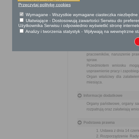
Przeczytaj politykę cookies
Wnioski są wolne od opłat.
Wymagane - Wszystkie wymagane ciasteczka niezbędne do
Tryb odwoławczy
Ułatwiające - Dostosowują zawartości Serwisu do preferen
Użytkownika Serwisu i odpowiednio wyświetlić stronę interne
Brak
Analizy i tworzenia statystyk - Wpływają na wewnętrzne st
Skargi i wnioski
Przedmiotem skargi może być
pracowników, naruszenie praw
spraw.
Przedmiotem wniosku mogą 
usprawnienie pracy i zapobieg
Organ właściwy dla załatwien
miesiąca.
Informacje dodatkowe
Organy państwowe, organy sam
rozpatrują oraz załatwiają wni
Podstawa prawna
Ustawa z dnia 14 czer
Rozporządzenie Rady M