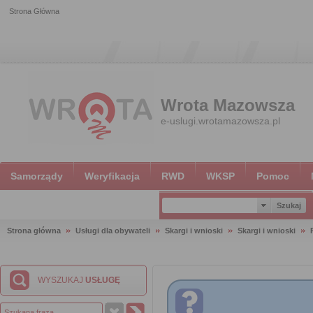
Strona Główna
Wrota Mazowsza
e-uslugi.wrotamazowsza.pl
Samorządy
Weryfikacja
RWD
WKSP
Pomoc
Strona główna
Usługi dla obywateli
Skargi i wnioski
Skargi i wnioski
WYSZUKAJ
USŁUGĘ