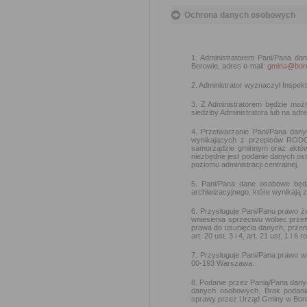
Ochrona danych osobowych
1. Administratorem Pani/Pana da
Borowie, adres e-mail:
gmina@boro
2. Administrator wyznaczył Insp
3. Z Administratorem będzie moż
siedziby Administratora lub na adr
4. Przetwarzanie Pani/Pana dan
wynikających z przepisów RODO
samorządzie gminnym oraz aktów 
niezbędne jest podanie danych os
poziomu administracji centralnej.
5. Pani/Pana dane osobowe będ
archiwizacyjnego, które wynikają 
6. Przysługuje Pani/Panu prawo ż
wniesienia sprzeciwu wobec prze
prawa do usunięcia danych, przeni
art. 20 ust. 3 i 4, art. 21 ust. 1 i 
7. Przysługuje Pani/Pana prawo 
00-193 Warszawa.
8. Podanie przez Panią/Pana dan
danych osobowych. Brak podani
sprawy przez Urząd Gminy w Bor