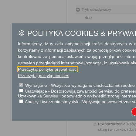
Tryb odwoławczy
Brak
Skargi i wnioski
🍪 POLITYKA COOKIES & PRYWA
Przedmiotem skargi może być
Informujemy, iż w celu optymalizacji treści dostępnych w
pracowników, naruszenie praw
spraw.
korzystamy z informacji zapisanych za pomocą plików cookie
Przedmiotem wniosku mogą 
kontrolować za pomocą ustawień swojej przeglądarki inter
usprawnienie pracy i zapobieg
ustawień przeglądarki internetowej oznacza, iż użytkownik ak
Organ właściwy dla załatwien
Przeczytaj politykę prywatności
miesiąca.
Przeczytaj politykę cookies
Informacje dodatkowe
Wymagane - Wszystkie wymagane ciasteczka niezbędne do
Ułatwiające - Dostosowują zawartości Serwisu do preferen
Organy państwowe, organy sam
Użytkownika Serwisu i odpowiednio wyświetlić stronę interne
rozpatrują oraz załatwiają wni
Analizy i tworzenia statystyk - Wpływają na wewnętrzne st
Podstawa prawna
Ustawa z dnia 14 czer
Rozporządzenie Rady M
skarg i wniosków (Dz. U