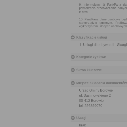
9. Informujemy, iż Pani/Pana
powierzenia przetwarzania dany
prawa.
10. Pani/Pana dane osobowe będ
samorządzie gminnym. Profilo
wykorzystaniu danych osobowych
Klasyfikacje usługi
Usługi dla obywateli - Skargi
Kategorie życiowe
Słowa kluczowe
Miejsce składania dokumentów
Urząd Gminy Borowie
ul. Sasimowskiego 2
08-412 Borowie
tel. 256859070
Uwagi
brak