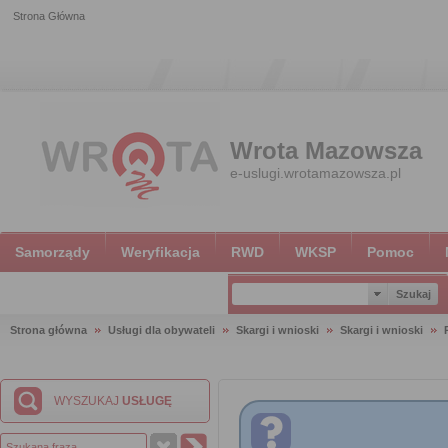
Strona Główna
Wrota Mazowsza
e-uslugi.wrotamazowsza.pl
Samorządy
Weryfikacja
RWD
WKSP
Pomoc
Strona główna
Usługi dla obywateli
Skargi i wnioski
Skargi i wnioski
WYSZUKAJ
USŁUGĘ