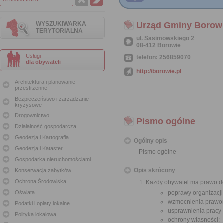
WYSZUKIWARKA
Urząd Gminy Borow
TERYTORIALNA
ul. Sasimowskiego 2
08-412 Borowie
Usługi
telefon: 256859070
dla obywateli
http://borowie.pl
Architektura i planowanie
przestrzenne
Bezpieczeństwo i zarządzanie
kryzysowe
Drogownictwo
Pismo ogólne
Działalność gospodarcza
Geodezja i Kartografia
Ogólny opis
Geodezja i Kataster
Pismo ogólne
Gospodarka nieruchomościami
Opis skrócony
Konserwacja zabytków
Ochrona Środowiska
Każdy obywatel ma prawo do
Oświata
poprawy organizacji
wzmocnienia prawor
Podatki i opłaty lokalne
usprawnienia pracy
Polityka lokalowa
ochrony własności;