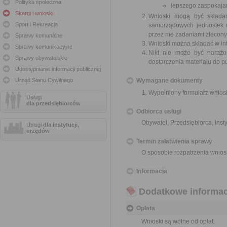
Polityka społeczna
lepszego zaspokajan
Skargi i wnioski
Wnioski mogą być składa
Sport i Rekreacja
samorządowych jednostek o
przez nie zadaniami zleconym
Sprawy komunalne
Wnioski można składać w int
Sprawy komunikacyjne
Nikt nie może być narażo
Sprawy obywatelskie
dostarczenia materiału do p
Udostępnianie informacji publicznej
Urząd Stanu Cywilnego
Wymagane dokumenty
Wypełniony formularz wnios
Usługi
dla przedsiębiorców
Odbiorca usługi
Obywatel, Przedsiębiorca, Insty
Usługi
dla instytucji,
urzędów
Termin załatwienia sprawy
O sposobie rozpatrzenia wnios
Informacja
Dodatkowe informac
Opłata
Wnioski są wolne od opłat.