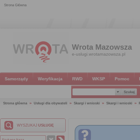
Strona Główna
Wrota Mazowsza
e-uslugi.wrotamazowsza.pl
Samorządy
Weryfikacja
RWD
WKSP
Pomoc
Strona główna
Usługi dla obywateli
Skargi i wnioski
Skargi i wnioski
WYSZUKAJ
USŁUGĘ