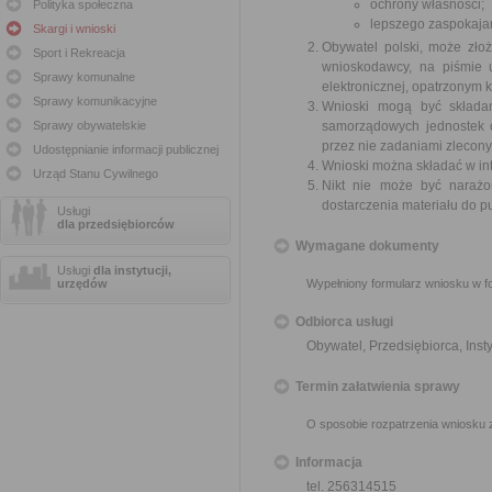
ochrony własności;
Polityka społeczna
lepszego zaspokajan
Skargi i wnioski
Obywatel polski, może zło
Sport i Rekreacja
wnioskodawcy, na piśmie 
Sprawy komunalne
elektronicznej, opatrzonym
Sprawy komunikacyjne
Wnioski mogą być składa
Sprawy obywatelskie
samorządowych jednostek o
przez nie zadaniami zleconym
Udostępnianie informacji publicznej
Wnioski można składać w int
Urząd Stanu Cywilnego
Nikt nie może być narażo
dostarczenia materiału do p
Usługi
dla przedsiębiorców
Wymagane dokumenty
Usługi
dla instytucji,
urzędów
Wypełniony formularz wniosku w fo
Odbiorca usługi
Obywatel, Przedsiębiorca, Insty
Termin załatwienia sprawy
O sposobie rozpatrzenia wniosku 
Informacja
tel. 256314515