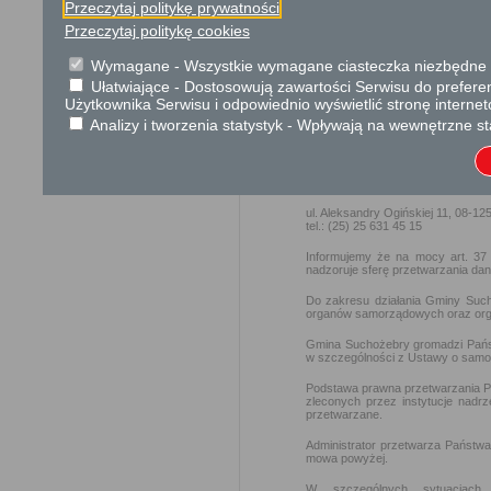
Przeczytaj politykę prywatności
Rozporządzenie Rady M
skarg i wniosków (Dz. U
Przeczytaj politykę cookies
Wymagane - Wszystkie wymagane ciasteczka niezbędne do
Ochrona danych osobowych
Ułatwiające - Dostosowują zawartości Serwisu do preferen
Użytkownika Serwisu i odpowiednio wyświetlić stronę interne
W związku z zapisami art. 13
Analizy i tworzenia statystyk - Wpływają na wewnętrzne st
kwietnia 2016 r. w sprawie ochro
takich danych oraz uchylenia dyr
informujemy, że Administratorem 
Gmina Suchożebry
ul. Aleksandry Ogińskiej 11, 08-1
tel.: (25) 25 631 45 15
Informujemy że na mocy art. 37 
nadzoruje sferę przetwarzania d
Do zakresu działania Gminy Suc
organów samorządowych oraz orga
Gmina Suchożebry gromadzi Państ
w szczególności z Ustawy o samorz
Podstawa prawna przetwarzania P
zleconych przez instytucje nad
przetwarzane.
Administrator przetwarza Państwa
mowa powyżej.
W szczególnych sytuacjach