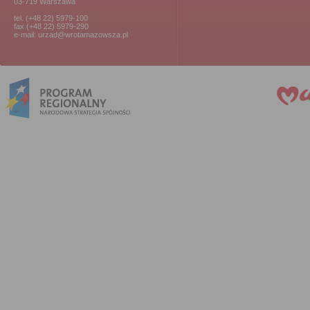
03-719 Warszawa
tel. (+48 22) 5979-100
fax (+48 22) 5979-290
e-mail: urzad@wrotamazowsza.pl