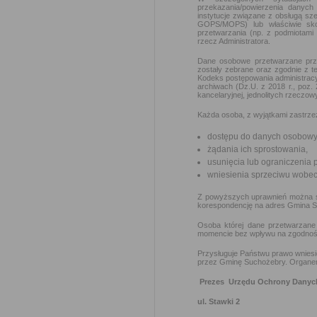
przekazania/powierzenia danych 
instytucje związane z obsługą sz
GOPS/MOPS) lub właściwie sk
przetwarzania (np. z podmiotami 
rzecz Administratora.
Dane osobowe przetwarzane prze
zostały zebrane oraz zgodnie z t
Kodeks postępowania administracyj
archiwach (Dz.U. z 2018 r., poz.
kancelaryjnej, jednolitych rzeczow
Każda osoba, z wyjątkami zastrze
dostępu do danych osobowyc
żądania ich sprostowania,
usunięcia lub ograniczenia 
wniesienia sprzeciwu wobec
Z powyższych uprawnień można skor
korespondencję na adres Gmina Su
Osoba której dane przetwarzane
momencie bez wpływu na zgodność 
Przysługuje Państwu prawo wnies
przez Gminę Suchożebry. Organem 
Prezes Urzędu Ochrony Dany
ul. Stawki 2