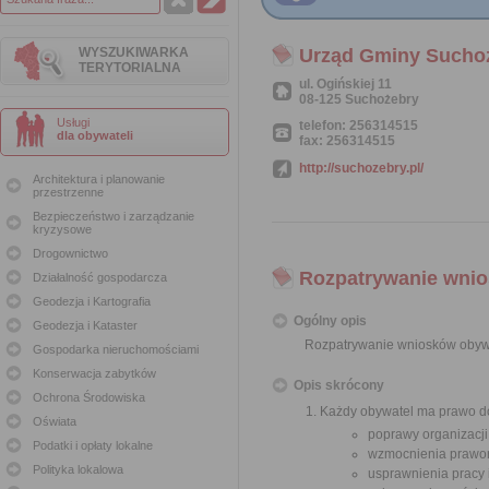
WYSZUKIWARKA
Urząd Gminy Sucho
TERYTORIALNA
ul. Ogińskiej 11
08-125 Suchożebry
Usługi
telefon: 256314515
dla obywateli
fax: 256314515
http://suchozebry.pl/
Architektura i planowanie
przestrzenne
Bezpieczeństwo i zarządzanie
kryzysowe
Drogownictwo
Rozpatrywanie wnio
Działalność gospodarcza
Geodezja i Kartografia
Ogólny opis
Geodezja i Kataster
Rozpatrywanie wniosków obyw
Gospodarka nieruchomościami
Konserwacja zabytków
Opis skrócony
Ochrona Środowiska
Każdy obywatel ma prawo do
Oświata
poprawy organizacji
Podatki i opłaty lokalne
wzmocnienia prawor
Polityka lokalowa
usprawnienia pracy