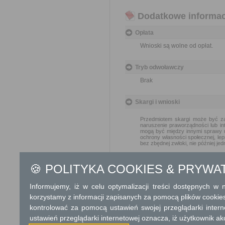
Dodatkowe informac
Opłata
Wnioski są wolne od opłat.
Tryb odwoławczy
Brak
Skargi i wnioski
Przedmiotem skargi może być za
naruszenie praworządności lub in
mogą być między innymi sprawy ul
ochrony własności społecznej, lep
bez zbędnej zwłoki, nie później je
Informacje dodatkowe
🍪 POLITYKA COOKIES & PRYWA
Organy państwowe, organy samorzą
Informujemy, iż w celu optymalizacji treści dostępnych w
załatwiają wnioski w ramach swoje
korzystamy z informacji zapisanych za pomocą plików cookie
Podstawa prawna
kontrolować za pomocą ustawień swojej przeglądarki inter
ustawień przeglądarki internetowej oznacza, iż użytkownik ak
Ustawa z dnia 14 czer