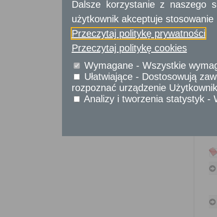
Dalsze korzystanie z naszego s
Sprawy obywatelskie
użytkownik akceptuje stosowanie 
Udostępnianie informacji publicznej
Urząd Stanu Cywilnego
Przeczytaj politykę prywatności
Usługi
Przeczytaj politykę cookies
dla przedsiębiorców
Wymagane - Wszystkie wymagan
Usługi
dla instytucji,
Ułatwiające - Dostosowują zawa
urzędów
rozpoznać urządzenie Użytkownika
Analizy i tworzenia statystyk 