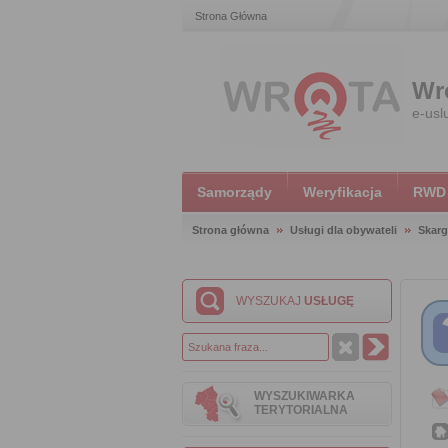
Strona Główna
Wr
e-usl
Samorządy
Weryfikacja
RWD
Strona główna
Usługi dla obywateli
Skarg
WYSZUKAJ
USŁUGĘ
WYSZUKIWARKA
TERYTORIALNA