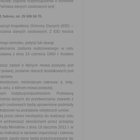
/46/WE (ogólne rozporządzenie o ochronie
m Państwa danych osobowych jest:
Sabnie, tel. 25 506 56 70.
znaczył Inspektora Ochrony Danych (IOD) –
twarzania danych osobowych. Z IOD można
go wniosku, petycji lub skargi.
ykonania zadania realizowanego w celu
ustawą z dnia 14 czerwca 1960 r. Kodeks
acji zadań o których mowa powyżej jest
prawa), podanie danych dodatkowych jest
 sprawy.
reślonym, minimalnym zakresie; tj. imię,
a celu, o którym mowa powyżej.
ym instytucjom/podmiotom. Podstawą
rzenia danych do przetwarzania zawarte z
anych osobowych będą uprawnione podmioty
stratorowi na podstawie odrębnych umów.
przez okres niezbędny do realizacji celu
i archiwizacji określonymi przez przepisy
y Ministrów z dnia 18 stycznia 2011 r. w
z instrukcji w sprawie organizacji i zakresu
stawie zgody dane będą przechowywane do