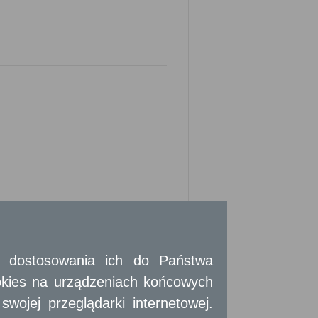
 i dostosowania ich do Państwa
ek samorządu terytorialnego, organów
okies na urządzeniach końcowych
cji społecznych w związku z wykonywanymi
ojej przeglądarki internetowej.
 zgodą.