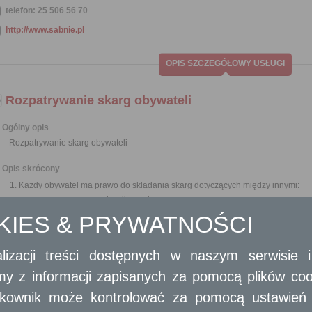
telefon: 25 506 56 70
http://www.sabnie.pl
OPIS SZCZEGÓŁOWY USŁUGI
Rozpatrywanie skarg obywateli
Ogólny opis
Rozpatrywanie skarg obywateli
Opis skrócony
Każdy obywatel ma prawo do składania skarg dotyczących między innymi:
poprawy organizacji urzędu;
wzmocnienia praworządności;
OKIES & PRYWATNOŚCI
usprawnienia pracy i zapobiegania nadużyciom;
ochrony własności;
lepszego zaspokajania potrzeb ludności.
lizacji treści dostępnych w naszym serwisie
Skargi mogą być składane do organów państwowych, organów jednost
amy z informacji zapisanych za pomocą plików co
samorządowych jednostek organizacyjnych oraz do organizacji i instytu
przez nie zadaniami zleconymi z zakresu administracji publicznej.
ytkownik może kontrolować za pomocą ustawień sw
Skargi można składać w interesie publicznym, własnym lub innej osoby za jej