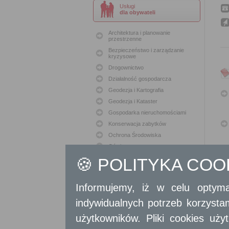
Usługi
dla obywateli
Architektura i planowanie
przestrzenne
Bezpieczeństwo i zarządzanie
kryzysowe
Drogownictwo
Działalność gospodarcza
Geodezja i Kartografia
Geodezja i Kataster
Gospodarka nieruchomościami
Konserwacja zabytków
Ochrona Środowiska
Oświata
Podatki i opłaty lokalne
🍪 POLITYKA CO
Polityka lokalowa
Polityka społeczna
Informujemy, iż w celu optyma
Skargi i wnioski
indywidualnych potrzeb korzyst
Sport i Rekreacja
Sprawy komunalne
użytkowników. Pliki cookies uż
Sprawy komunikacyjne