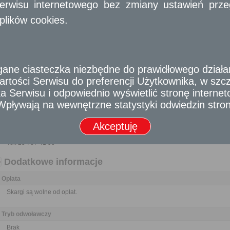
Nikt nie może być narażony na jakikolwiek uszczerbek lub zarzut z powodu 
erwisu internetowego bez zmiany ustawień przegl
materiału do publikacji o znamionach skargi, jeżeli działał w granicach pra
plików cookies.
Wymagane dokumenty
Wypełniony formularz skargi.
Odbiorca usługi
e ciasteczka niezbędne do prawidłowego działania
Obywatel, Przedsiębiorca, Instytucja
rtości Serwisu do preferencji Użytkownika, w szcze
 Serwisu i odpowiednio wyświetlić stronę interne
Termin załatwienia sprawy
- Wpływają na wewnętrzne statystyki odwiedzin stro
O sposobie załatwienia skargi zawiadamia się skarżącego na piśmie w ciągu mie
Informacja
Akceptuję
Tel. 25 506 56 70
Tel. 25 787 41 90
Dodatkowe informacje
Opłata
Skargi są wolne od opłat.
Tryb odwoławczy
Brak