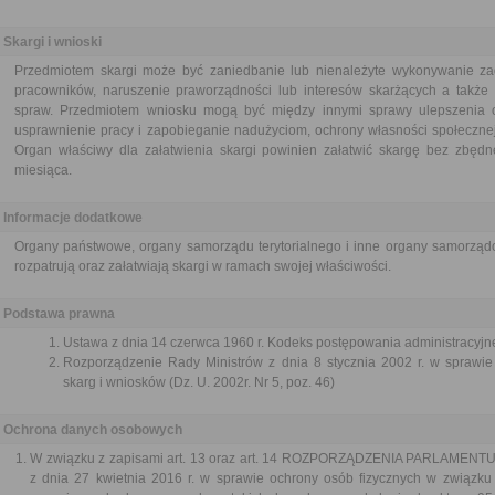
Skargi i wnioski
Przedmiotem skargi może być zaniedbanie lub nienależyte wykonywanie za
pracowników, naruszenie praworządności lub interesów skarżących a także p
spraw. Przedmiotem wniosku mogą być między innymi sprawy ulepszenia or
usprawnienie pracy i zapobieganie nadużyciom, ochrony własności społecznej
Organ właściwy dla załatwienia skargi powinien załatwić skargę bez zbędne
miesiąca.
Informacje dodatkowe
Organy państwowe, organy samorządu terytorialnego i inne organy samorządo
rozpatrują oraz załatwiają skargi w ramach swojej właściwości.
Podstawa prawna
Ustawa z dnia 14 czerwca 1960 r. Kodeks postępowania administracyjne
Rozporządzenie Rady Ministrów z dnia 8 stycznia 2002 r. w sprawie 
skarg i wniosków (Dz. U. 2002r. Nr 5, poz. 46)
Ochrona danych osobowych
W związku z zapisami art. 13 oraz art. 14 ROZPORZĄDZENIA PARLAMEN
z dnia 27 kwietnia 2016 r. w sprawie ochrony osób fizycznych w związk