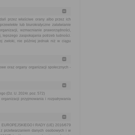
dań przez właściwe orany albo przez ich
rzewlekłe lub biurokratyczne załatwianie
ganizacji, wzmacnianie praworządności,
, lepszego zaspokajania potrzeb ludności.
j zwłoki, nie później jednak niż w ciągu
we oraz organy organizacji społecznych -
go (Dz. U. 2024r. poz. 572)
organizacji przyjmowania i rozpatrywania
TU EUROPEJSKIEGO I RADY (UE) 2016/679
u z przetwarzaniem danych osobowych i w