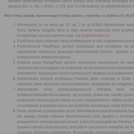
sprawie swobodnego przepływu takich danych oraz uchylenia dyrektywy 95
danych) (Dz. U. UE. z 2016 r., L 119, poz. 1) informujemy, że Administratore
Wójt Gminy Sabnie, reprezentujący Gminę Sabnie, z siedzibą: ul. Główna 73, 08-331 
Informujemy że na mocy art. 37 ust. 1 lit. a) RODO Administrator wy
Pana Stefana Książka, który w jego imieniu nadzoruje sferę prze
kontaktować się pod adresem mail:
iod-sk@tbdsiedlce.pl
.
Pani/Pana dane osobowe będą przetwarzane w celu rozpatrzenia złożone
Przetwarzanie Pani/Pana danych osobowych jest niezbędne do w
wypełnienia obowiązku prawnego Administratora Danych, zgodnie z 
postępowania administracyjnego.
Podanie przez Panią/Pana danych osobowych niezbędnych do realiz
obowiązkowe (wymagane na podstawie wyżej wymienionych przepisów 
dobrowolne. Niepodanie danych koniecznych skutkuje niezałatwieniem
Administrator Danych przetwarza Państwa dane osobowe w ściśle ok
nazwisko, dane adresowe, dane kontaktowe; niezbędnym do osiągnięci
Administrator może przekazać/powierzyć Państwa dane inn
przekazania/powierzenia danych są przepisy prawa lub umowy powie
podmiotami świadczących usługi na rzecz Administratora. Odbiorcą d
na podstawie przepisów prawa lub podmioty świadczące usługi Admini
Dane osobowe przetwarzane przez Administratora przechowywane będą 
dla jakiego zostały zebrane (bezterminowo) oraz zgodnie z terminam
powszechnie obowiązującego prawa, w tym Rozporządzenie Prezesa Rad
sprawie instrukcji kancelaryjnej, jednolitych rzeczowych wykazów akt ora
działania archiwów zakładowych. W przypadku przetwarzania na pod