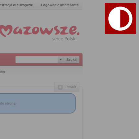
estracja w eUrzędzie
Logowanie interesanta
bnie
Powrót
le strony.