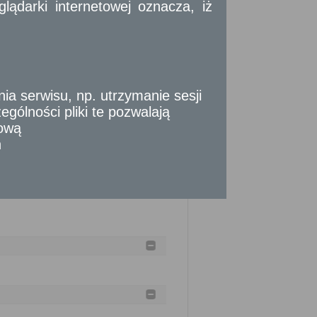
złożenia skargi albo z powodu dostarczenia
ądarki internetowej oznacza, iż
wem dozwolonym.
 serwisu, np. utrzymanie sesji
gólności pliki te pozwalają
tową
n
siąca od złożenia skargi.