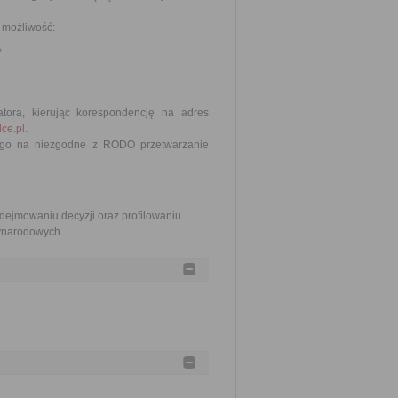
, możliwość:
,
tora, kierując korespondencję na adres
ce.pl
.
zego na niezgodne z RODO przetwarzanie
jmowaniu decyzji oraz profilowaniu.
zynarodowych.