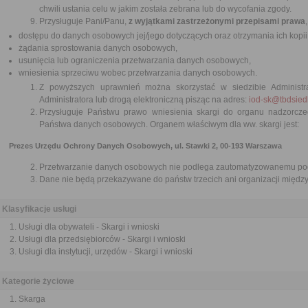
chwili ustania celu w jakim została zebrana lub do wycofania zgody.
Przysługuje Pani/Panu,
z wyjątkami zastrzeżonymi przepisami prawa
dostępu do danych osobowych jej/jego dotyczących oraz otrzymania ich kopii
żądania sprostowania danych osobowych,
usunięcia lub ograniczenia przetwarzania danych osobowych,
wniesienia sprzeciwu wobec przetwarzania danych osobowych.
Z powyższych uprawnień można skorzystać w siedzibie Administra
Administratora lub drogą elektroniczną pisząc na adres:
iod-sk@tbdsiedl
Przysługuje Państwu prawo wniesienia skargi do organu nadzorc
Państwa danych osobowych. Organem właściwym dla ww. skargi jest:
Prezes Urzędu Ochrony Danych Osobowych, ul. Stawki 2, 00-193 Warszawa
Przetwarzanie danych osobowych nie podlega zautomatyzowanemu pode
Dane nie będą przekazywane do państw trzecich ani organizacji międ
Klasyfikacje usługi
Usługi dla obywateli - Skargi i wnioski
Usługi dla przedsiębiorców - Skargi i wnioski
Usługi dla instytucji, urzędów - Skargi i wnioski
Kategorie życiowe
Skarga