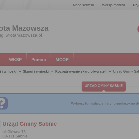
Mapa serwisu
Wersja mobilna
Rej
ota Mazowsza
ugi.wrotamazowsza.pl
WKSP
Pomoc
MCOP
i i wnioski
Skargi i wnioski
Rozpatrywanie skarg obywateli
Urząd Gminy Sa
URZĄD GMINY SABNIE
Wybierz formularz z listy formularzy na do
Urząd Gminy Sabnie
ul. Główna 73
08-331 Sabnie