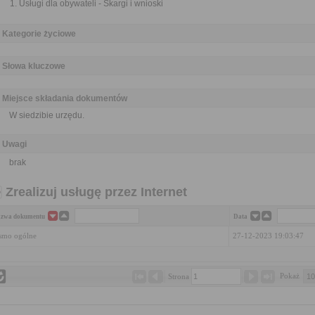
Usługi dla obywateli - Skargi i wnioski
Kategorie życiowe
Słowa kluczowe
Miejsce składania dokumentów
W siedzibie urzędu.
Uwagi
brak
Zrealizuj usługę przez Internet
zwa dokumentu
Data
smo ogólne
27-12-2023 19:03:47
Pokaż 
Strona 