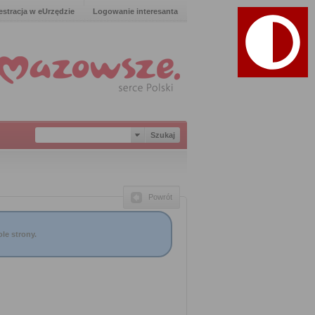
estracja w eUrzędzie
Logowanie interesanta
Powrót
le strony.