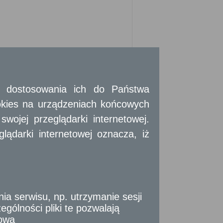
 i dostosowania ich do Państwa
okies na urządzeniach końcowych
ojej przeglądarki internetowej.
ądarki internetowej oznacza, iż
i:
tek samorządu terytorialnego, organów
 serwisu, np. utrzymanie sesji
cji społecznych w związku z wykonywanymi
gólności pliki te pozwalają
tową
ej zgodą.