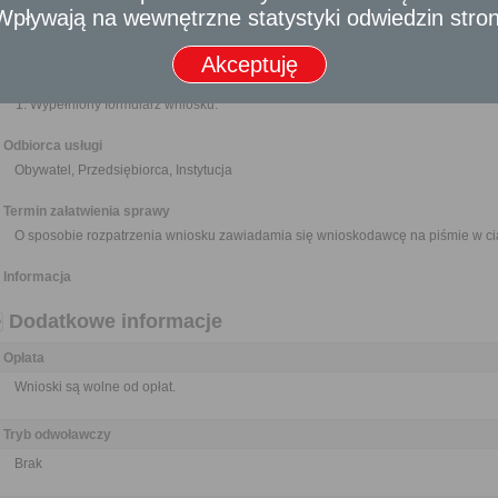
- Wpływają na wewnętrzne statystyki odwiedzin stro
Nikt nie może być narażony na jakikolwiek uszczerbek lub zarzut z 
dostarczenia materiału do publikacji o znamionach wniosku, jeżeli działał 
Akceptuję
Wymagane dokumenty
Wypełniony formularz wniosku.
Odbiorca usługi
Obywatel, Przedsiębiorca, Instytucja
Termin załatwienia sprawy
O sposobie rozpatrzenia wniosku zawiadamia się wnioskodawcę na piśmie w ci
Informacja
Dodatkowe informacje
Opłata
Wnioski są wolne od opłat.
Tryb odwoławczy
Brak