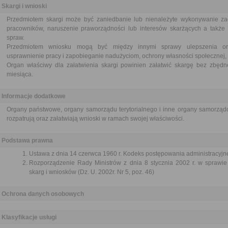
Skargi i wnioski
Przedmiotem skargi może być zaniedbanie lub nienależyte wykonywanie za
pracowników, naruszenie praworządności lub interesów skarżących a także p
spraw.
Przedmiotem wniosku mogą być między innymi sprawy ulepszenia orga
usprawnienie pracy i zapobieganie nadużyciom, ochrony własności społecznej, 
Organ właściwy dla załatwienia skargi powinien załatwić skargę bez zbędne
miesiąca.
Informacje dodatkowe
Organy państwowe, organy samorządu terytorialnego i inne organy samorządo
rozpatrują oraz załatwiają wnioski w ramach swojej właściwości.
Podstawa prawna
Ustawa z dnia 14 czerwca 1960 r. Kodeks postępowania administracyjne
Rozporządzenie Rady Ministrów z dnia 8 stycznia 2002 r. w sprawie 
skarg i wniosków (Dz. U. 2002r. Nr 5, poz. 46)
Ochrona danych osobowych
Klasyfikacje usługi