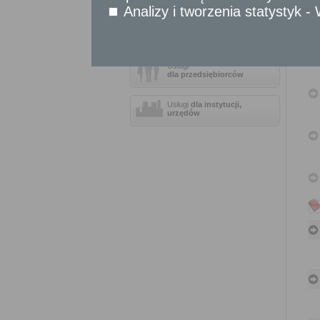
Analizy i tworzenia statystyk 
Sprawy obywatelskie
Udostępnianie informacji publicznej
Urząd Stanu Cywilnego
Usługi
dla przedsiębiorców
Usługi
dla instytucji,
urzędów