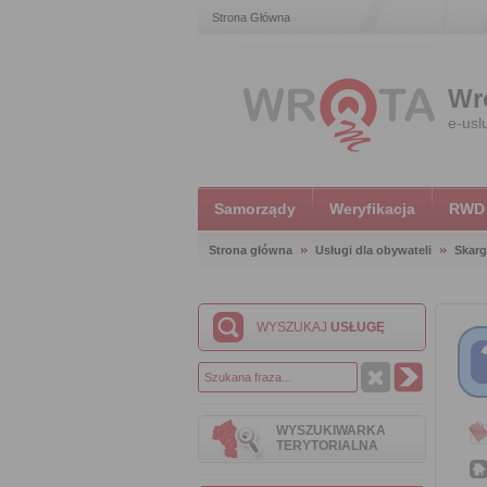
Strona Główna
Wr
e-usl
Samorządy
Weryfikacja
RWD
Strona główna
Usługi dla obywateli
Skarg
WYSZUKAJ
USŁUGĘ
WYSZUKIWARKA
TERYTORIALNA