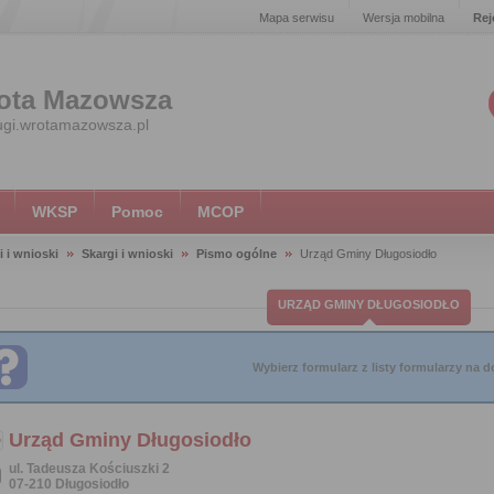
Mapa serwisu
Wersja mobilna
Rej
ota Mazowsza
ugi.wrotamazowsza.pl
WKSP
Pomoc
MCOP
i i wnioski
Skargi i wnioski
Pismo ogólne
Urząd Gminy Długosiodło
URZĄD GMINY DŁUGOSIODŁO
Wybierz formularz z listy formularzy na do
Urząd Gminy Długosiodło
ul. Tadeusza Kościuszki 2
07-210 Długosiodło