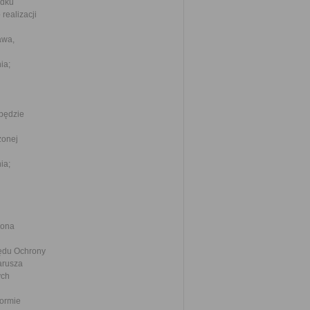
adku
realizacji
awa,
ia;
będzie
żonej
ia;
 ona
zędu Ochrony
arusza
ych
formie