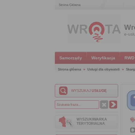
Strona Główna
Wr
e-usl
Samorządy
Weryfikacja
RWD
Strona główna
Usługi dla obywateli
Skarg
WYSZUKAJ
USŁUGĘ
WYSZUKIWARKA
TERYTORIALNA