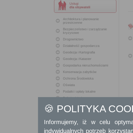
Usługi
dla obywateli
Architektura i planowanie
przestrzenne
Bezpieczeństwo i zarządzanie
kryzysowe
Drogownictwo
Działalność gospodarcza
Geodezja i Kartografia
Geodezja i Kataster
Gospodarka nieruchomościami
Konserwacja zabytków
Ochrona Środowiska
Oświata
Podatki i opłaty lokalne
Polityka lokalowa
Polityka społeczna
🍪 POLITYKA CO
Skargi i wnioski
Sport i Rekreacja
Informujemy, iż w celu optyma
Sprawy komunalne
indywidualnych potrzeb korzyst
Sprawy komunikacyjne