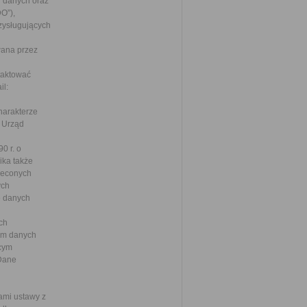
 danych oraz
O”),
zysługujących
wana przez
taktować
il:
harakterze
. Urząd
0 r. o
ka także
leconych
ych
ie danych
ch
om danych
ącym
 Dane
ami ustawy z