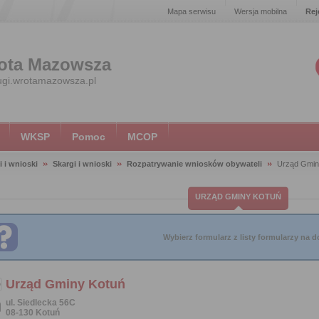
Mapa serwisu
Wersja mobilna
Rej
ota Mazowsza
ugi.wrotamazowsza.pl
WKSP
Pomoc
MCOP
i i wnioski
Skargi i wnioski
Rozpatrywanie wniosków obywateli
Urząd Gmin
URZĄD GMINY KOTUŃ
Wybierz formularz z listy formularzy na do
Urząd Gminy Kotuń
ul. Siedlecka 56C
08-130 Kotuń