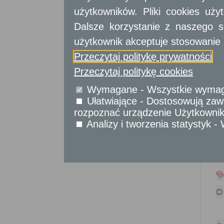
Sprawy obywatelskie
użytkowników. Pliki cookies uż
Udostępnianie informacji publicznej
Dalsze korzystanie z naszego s
Urząd Stanu Cywilnego
użytkownik akceptuje stosowanie 
Usługi
dla przedsiębiorców
Przeczytaj politykę prywatności
Przeczytaj politykę cookies
Usługi
dla instytucji,
urzędów
Wymagane - Wszystkie wymagan
Ułatwiające - Dostosowują zawa
rozpoznać urządzenie Użytkownika
Analizy i tworzenia statystyk 