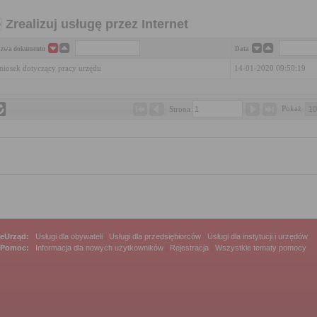
Zrealizuj usługę przez Internet
zwa dokumentu
Data
iosek dotyczący pracy urzędu
14-01-2020 09:50:19
Pokaż 
Strona 
eUrząd:
Usługi dla obywateli
|
Usługi dla przedsiębiorców
|
Usługi dla instytucji i urzędów
Pomoc:
Informacja dla nowych użytkowników
|
Rejestracja
|
Wszystkie tematy pomocy