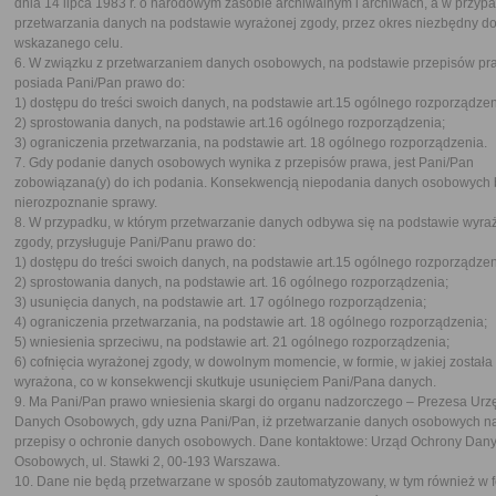
dnia 14 lipca 1983 r. o narodowym zasobie archiwalnym i archiwach, a w przyp
przetwarzania danych na podstawie wyrażonej zgody, przez okres niezbędny do 
wskazanego celu.
6. W związku z przetwarzaniem danych osobowych, na podstawie przepisów pr
posiada Pani/Pan prawo do:
1) dostępu do treści swoich danych, na podstawie art.15 ogólnego rozporządzen
2) sprostowania danych, na podstawie art.16 ogólnego rozporządzenia;
3) ograniczenia przetwarzania, na podstawie art. 18 ogólnego rozporządzenia.
7. Gdy podanie danych osobowych wynika z przepisów prawa, jest Pani/Pan
zobowiązana(y) do ich podania. Konsekwencją niepodania danych osobowych 
nierozpoznanie sprawy.
8. W przypadku, w którym przetwarzanie danych odbywa się na podstawie wyra
zgody, przysługuje Pani/Panu prawo do:
1) dostępu do treści swoich danych, na podstawie art.15 ogólnego rozporządzen
2) sprostowania danych, na podstawie art. 16 ogólnego rozporządzenia;
3) usunięcia danych, na podstawie art. 17 ogólnego rozporządzenia;
4) ograniczenia przetwarzania, na podstawie art. 18 ogólnego rozporządzenia;
5) wniesienia sprzeciwu, na podstawie art. 21 ogólnego rozporządzenia;
6) cofnięcia wyrażonej zgody, w dowolnym momencie, w formie, w jakiej została
wyrażona, co w konsekwencji skutkuje usunięciem Pani/Pana danych.
9. Ma Pani/Pan prawo wniesienia skargi do organu nadzorczego – Prezesa Ur
Danych Osobowych, gdy uzna Pani/Pan, iż przetwarzanie danych osobowych n
przepisy o ochronie danych osobowych. Dane kontaktowe: Urząd Ochrony Dan
Osobowych, ul. Stawki 2, 00-193 Warszawa.
10. Dane nie będą przetwarzane w sposób zautomatyzowany, w tym również w 