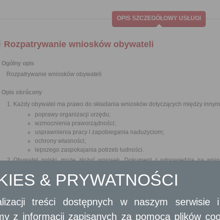
OPIS SZCZEGÓŁOWY USŁUGI
Rozpatrywanie wniosków obywateli
Ogólny opis
Rozpatrywanie wniosków obywateli
Opis skrócony
Każdy obywatel ma prawo do składania wniosków dotyczących między innym
poprawy organizacji urzędu;
wzmocnienia praworządności;
usprawnienia pracy i zapobiegania nadużyciom;
ochrony własności;
lepszego zaspokajania potrzeb ludności.
Obywatel polski, może złożyć wniosek. Dokument z odpowiedzią na wnio
wnioskodawcy, na piśmie utrwalonym w postaci papierowej, opatrzony
OKIES & PRYWATNOŚCI
elektronicznej, opatrzonym kwalifikowanym podpisem elektronicznym, podp
Wnioski mogą być składane do organów państwowych, organów jednos
samorządowych jednostek organizacyjnych oraz do organizacji i instytu
lizacji treści dostępnych w naszym serwisie
przez nie zadaniami zleconymi z zakresu administracji publicznej.
Wnioski można składać w interesie publicznym, własnym lub innej osoby za j
amy z informacji zapisanych za pomocą plików co