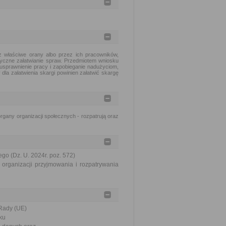
 właściwe orany albo przez ich pracowników,
tyczne załatwianie spraw. Przedmiotem wniosku
usprawnienie pracy i zapobieganie nadużyciom,
dla załatwienia skargi powinien załatwić skargę
gany organizacji społecznych - rozpatrują oraz
go (Dz. U. 2024r. poz. 572)
organizacji przyjmowania i rozpatrywania
Rady (UE)
ku