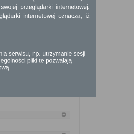
powodu złożenia wniosku albo z powodu
ojej przeglądarki internetowej.
w granicach prawem dozwolonych.
ądarki internetowej oznacza, iż
o.
 serwisu, np. utrzymanie sesji
gólności pliki te pozwalają
tową
ca od złożenia wniosku.
n