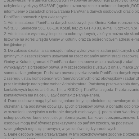
z przetwarzaniem danych osobowych i w sprawie swobodnego przepływu takich
uchylenia dyrektywy 95/46/WE (ogólne rozporządzenie o ochronie danych „ROD
informujemy o zasadach przetwarzania Pani/Pana danych osobowych oraz o pr
Pani/Panu prawach z tym związanych:
1. Administratorem Pani/Pana danych osobowych jest Gmina Kotuń reprezento
Wójta, ul. Siedlecka 56C, 08-130 Kotuń, tel.: 25 641 43 83, e-mail: ug@kotun.pl
2. Administrator wyznaczył inspektora ochrony danych, z którym można się skon
listownie na adres Urzędu Gminy w Kotuniu oraz za pośrednictwem adresu e-ma
iod@kotun.pl
3. Do zakresu działania samorządu należy wykonywanie zadań publicznych o c
gminnym, niezastrzeżonych ustawami na rzecz organów administracji rządowej
Gminy w Kotuniu gromadzi Pani/Pana dane osobowe w celu realizacji zadań
wynikających z przepisów prawa, a w szczególności z ustawy z dnia 8 marca 199
samorządzie gminnym. Podstawa prawna przetwarzania Pani/Pana danych wyni
z szeregu ustaw kompetencyjnych (merytorycznych) oraz obowiązków i zadań z
przez instytucje nadrzędne wobec Administratora. Podstawą przetwarzania dan
kontaktowych będzie art. 6 ust. 1 lit. a RODO, tj. Pani/Pana zgoda. Przetwarzan
kontaktowych ma na celu ułatwić kontakt z Panią/Panem.
4. Dane osobowe mogą być udostępniane innym podmiotom, uprawnionym do i
otrzymania na podstawie obowiązujących przepisów prawa, a ponadto odbiorc
w rozumieniu przepisów o ochronie danych osobowym, tj. podmiotom świadcz
usługi pocztowe, kurierskie, usługi informatyczne, bankowe, ubezpieczeniowe.
osobowe mogą być również przekazywane do państw trzecich, na podstawie
szczególnych regulacji prawnych, w tym umów międzynarodowych.
5. Dane osobowe będą przetwarzane, w tym przechowywane zgodnie z przepis