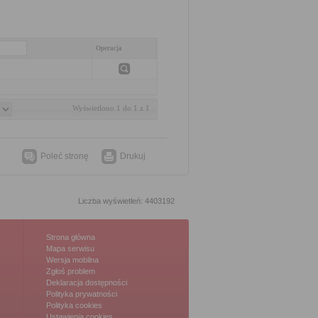
Operacja
Wyświetlono 1 do 1 z 1
Poleć stronę
Drukuj
Liczba wyświetleń: 4403192
Strona główna
Mapa serwisu
Wersja mobilna
Zgłoś problem
Deklaracja dostępności
Polityka prywatności
Polityka cookies
Ustawienia cookies