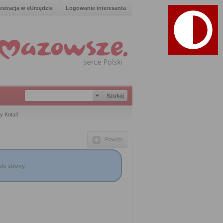
estracja w eUrzędzie
Logowanie interesanta
y Kotuń
Powrót
le strony.