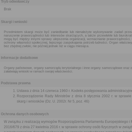
Tryb odwoławczy
Brak
Skargi i wnioski
Przedmiotem skargi może być zaniedbanie lub nienależyte wykonywanie zadań przez
naruszenie praworządności lub interesów skarżących, a także przewlekłe lub biurokra
mogą być między innymi sprawy ulepszenia organizacji, wzmacnianie praworządności, 
ochrony własności społecznej, lepszego zaspokajania potrzeb ludności. Organ właściwy 
bez zbędnej zwłoki, nie później jednak niż w ciągu miesiąca.
Informacje dodatkowe
Organy państwowe, organy samorządu terytorialnego i inne organy samorządowe oraz or
załatwiają wnioski w ramach swojej właściwości.
Podstawa prawna
Ustawa z dnia 14 czerwca 1960 r. Kodeks postępowania administracyjne
Rozporządzenie Rady Ministrów z dnia 8 stycznia 2002 r. w sprawie 
skarg i wniosków (Dz. U. 2002r. Nr 5, poz. 46)
Ochrona danych osobowych
W związku z realizacją wymogów Rozporządzenia Parlamentu Europejskiego i 
2016/679 z dnia 27 kwietnia 2016 r. w sprawie ochrony osób fizycznych w związ