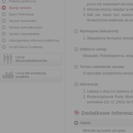
Polityka społeczna
przez nie zadaniami zleconym
Skargi i wnioski
Wnioski można składać w int
Sport i Rekreacja
Nikt nie może być narażo
dostarczenia materiału do p
Sprawy komunalne
Sprawy komunikacyjne
Wymagane dokumenty
Sprawy obywatelskie
Wypełniony formularz wnios
Udostępnianie informacji publicznej
Urząd Stanu Cywilnego
Odbiorca usługi
Obywatel, Przedsiębiorca, Insty
Usługi
dla przedsiębiorców
Termin załatwienia sprawy
Usługi
dla instytucji,
O sposobie rozpatrzenia wnios
urzędów
Informacja
Ustawa z dnia 14 czerwca 19
Rozporządzenie Rady Minist
wniosków (Dz. U. 2002r. Nr 5
Dodatkowe informac
Opłata
Wnioski są wolne od opłat.