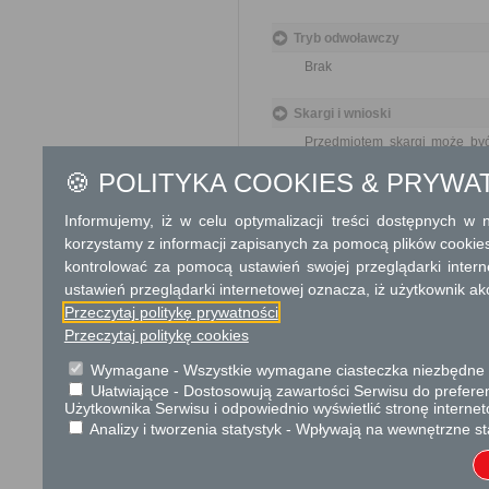
Tryb odwoławczy
Brak
Skargi i wnioski
Przedmiotem skargi może być
pracowników, naruszenie praw
🍪 POLITYKA COOKIES & PRYWA
spraw.
Przedmiotem wniosku mogą 
Informujemy, iż w celu optymalizacji treści dostępnych w
usprawnienie pracy i zapobieg
Organ właściwy dla załatwien
korzystamy z informacji zapisanych za pomocą plików cookie
miesiąca.
kontrolować za pomocą ustawień swojej przeglądarki inter
ustawień przeglądarki internetowej oznacza, iż użytkownik ak
Informacje dodatkowe
Przeczytaj politykę prywatności
Przeczytaj politykę cookies
Organy państwowe, organy sam
rozpatrują oraz załatwiają wni
Wymagane - Wszystkie wymagane ciasteczka niezbędne do
Ułatwiające - Dostosowują zawartości Serwisu do preferen
Podstawa prawna
Użytkownika Serwisu i odpowiednio wyświetlić stronę interne
Analizy i tworzenia statystyk - Wpływają na wewnętrzne st
Ustawa z dnia 14 czer
Rozporządzenie Rady M
skarg i wniosków (Dz. U