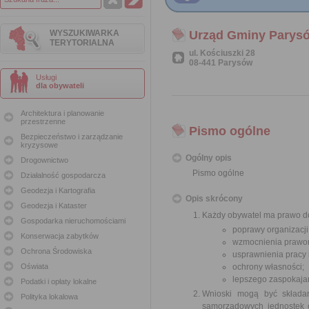
WYSZUKIWARKA
Urząd Gminy Parys
TERYTORIALNA
ul. Kościuszki 28
08-441 Parysów
Usługi
dla obywateli
Architektura i planowanie
przestrzenne
Pismo ogólne
Bezpieczeństwo i zarządzanie
kryzysowe
Ogólny opis
Drogownictwo
Pismo ogólne
Działalność gospodarcza
Geodezja i Kartografia
Opis skrócony
Geodezja i Kataster
Każdy obywatel ma prawo do
Gospodarka nieruchomościami
poprawy organizacji
Konserwacja zabytków
wzmocnienia prawor
Ochrona Środowiska
usprawnienia pracy
Oświata
ochrony własności;
lepszego zaspokajan
Podatki i opłaty lokalne
Wnioski mogą być składa
Polityka lokalowa
samorządowych jednostek o