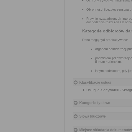
Ochrony żywotnych interesów os
Obronności i bezpieczeństwa pa
Prawnie uzasadnionych interesó
dochodzenia roszczeń lub ochr
Kategorie odbiorców da
Dane mogą być przekazywane:
organom administracji pu
podmiotom przetwarzając
firmom kurierskim;
innym podmiotom, gdy jest
Klasyfikacje usługi
Usługi dla obywateli - Skargi
Kategorie życiowe
Słowa kluczowe
Miejsce składania dokumentów