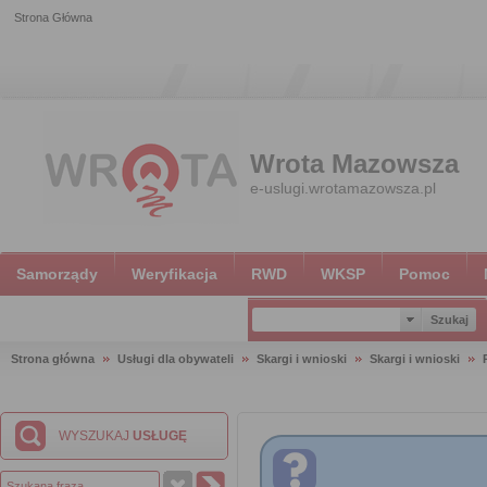
Strona Główna
Wrota Mazowsza
e-uslugi.wrotamazowsza.pl
Samorządy
Weryfikacja
RWD
WKSP
Pomoc
Strona główna
Usługi dla obywateli
Skargi i wnioski
Skargi i wnioski
WYSZUKAJ
USŁUGĘ