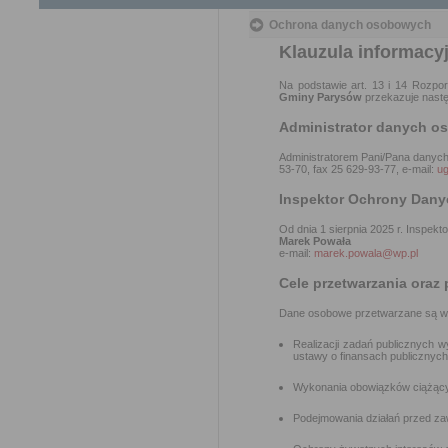
Ochrona danych osobowych
Klauzula informacy
Na podstawie art. 13 i 14 Rozpo
Gminy Parysów
przekazuje nastę
Administrator danych 
Administratorem Pani/Pana danyc
53-70, fax 25 629-93-77, e-mail:
u
Inspektor Ochrony Dany
Od dnia 1 sierpnia 2025 r. Inspe
Marek Powała
e-mail:
marek.powala@wp.pl
Cele przetwarzania oraz
Dane osobowe przetwarzane są w c
Realizacji zadań publicznych 
ustawy o finansach publicznyc
Wykonania obowiązków ciążących
Podejmowania działań przed zawar