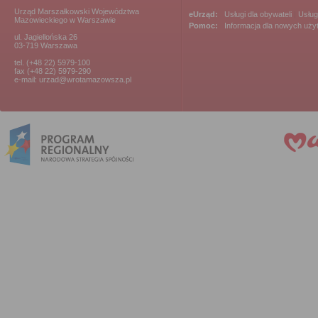
Urząd Marszałkowski Województwa
eUrząd:
Usługi dla obywateli
|
Usług
Mazowieckiego w Warszawie
Pomoc:
Informacja dla nowych uż
ul. Jagiellońska 26
03-719 Warszawa
tel. (+48 22) 5979-100
fax (+48 22) 5979-290
e-mail: urzad@wrotamazowsza.pl