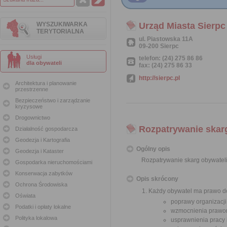
WYSZUKIWARKA
Urząd Miasta Sierpc
TERYTORIALNA
ul. Piastowska 11A
09-200 Sierpc
Usługi
telefon: (24) 275 86 86
dla obywateli
fax: (24) 275 86 33
http://sierpc.pl
Architektura i planowanie
przestrzenne
Bezpieczeństwo i zarządzanie
kryzysowe
Drogownictwo
Rozpatrywanie skar
Działalność gospodarcza
Geodezja i Kartografia
Ogólny opis
Geodezja i Kataster
Rozpatrywanie skarg obywatel
Gospodarka nieruchomościami
Konserwacja zabytków
Opis skrócony
Ochrona Środowiska
Każdy obywatel ma prawo do
Oświata
poprawy organizacji
Podatki i opłaty lokalne
wzmocnienia prawor
Polityka lokalowa
usprawnienia pracy