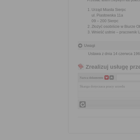
Przesłać listem zwykłym lub pole
Urząd Miasta Sierpc
ul. Piastowska 11a
09 – 200 Sierpc
Złożyć osobiście w Biurze Ob
Wnieść ustnie – pracownik U
Uwagi
Ustawa z dnia 14 czerwca 1960
Zrealizuj usługę prz
Nazwa dokumentu
Skarga dotyczaca pracy urzedu