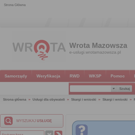
Strona Główna
Wrota Mazowsza
e-uslugi.wrotamazowsza.pl
Samorządy
Weryfikacja
RWD
WKSP
Pomoc
Strona główna
Usługi dla obywateli
Skargi i wnioski
Skargi i wnioski
WYSZUKAJ
USŁUGĘ