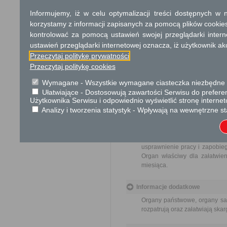
Sekretarz, Skarbnik i Nacze
Informujemy, iż w celu optymalizacji treści dostępnych w
Dodatkowe informac
korzystamy z informacji zapisanych za pomocą plików cookie
kontrolować za pomocą ustawień swojej przeglądarki inter
Opłata
ustawień przeglądarki internetowej oznacza, iż użytkownik ak
Skargi są wolne od opłat.
Przeczytaj politykę prywatności
Przeczytaj politykę cookies
Tryb odwoławczy
Wymagane - Wszystkie wymagane ciasteczka niezbędne do
Brak
Ułatwiające - Dostosowują zawartości Serwisu do preferen
Użytkownika Serwisu i odpowiednio wyświetlić stronę interne
Skargi i wnioski
Analizy i tworzenia statystyk - Wpływają na wewnętrzne st
Przedmiotem skargi może być
pracowników, naruszenie praw
spraw. Przedmiotem wniosku 
usprawnienie pracy i zapobieg
Organ właściwy dla załatwien
miesiąca.
Informacje dodatkowe
Organy państwowe, organy sam
rozpatrują oraz załatwiają ska