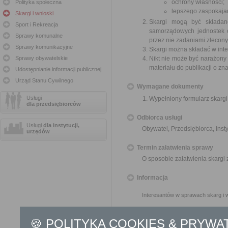
ochrony własności;
Polityka społeczna
lepszego zaspokajan
Skargi i wnioski
Skargi mogą być składan
Sport i Rekreacja
samorządowych jednostek o
Sprawy komunalne
przez nie zadaniami zleconym
Sprawy komunikacyjne
Skargi można składać w inte
Sprawy obywatelskie
Nikt nie może być narażony 
materiału do publikacji o z
Udostępnianie informacji publicznej
Urząd Stanu Cywilnego
Wymagane dokumenty
Usługi
Wypełniony formularz skargi
dla przedsiębiorców
Odbiorca usługi
Usługi
dla instytucji,
Obywatel, Przedsiębiorca, Insty
urzędów
Termin załatwienia sprawy
O sposobie załatwienia skargi
Informacja
Interesantów w sprawach skarg i 
Burmistrz Miasta Sierpca i 
od 8:00 do 10:00
🍪 POLITYKA COOKIES & PRYWA