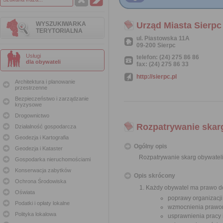
WYSZUKIWARKA
Urząd Miasta Sierpc
TERYTORIALNA
ul. Piastowska 11A
09-200 Sierpc
Usługi
telefon: (24) 275 86 86
dla obywateli
fax: (24) 275 86 33
http://sierpc.pl
Architektura i planowanie
przestrzenne
Bezpieczeństwo i zarządzanie
kryzysowe
Drogownictwo
Rozpatrywanie skar
Działalność gospodarcza
Geodezja i Kartografia
Ogólny opis
Geodezja i Kataster
Rozpatrywanie skarg obywatel
Gospodarka nieruchomościami
Konserwacja zabytków
Opis skrócony
Ochrona Środowiska
Każdy obywatel ma prawo do
Oświata
poprawy organizacji
Podatki i opłaty lokalne
wzmocnienia prawor
Polityka lokalowa
usprawnienia pracy