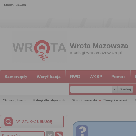
Strona Główna
Wrota Mazowsza
e-uslugi.wrotamazowsza.pl
Samorządy
Weryfikacja
RWD
WKSP
Pomoc
Strona główna
Usługi dla obywateli
Skargi i wnioski
Skargi i wnioski
WYSZUKAJ
USŁUGĘ