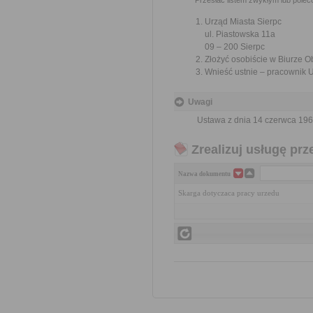
Przesłać listem zwykłym lub pole
Urząd Miasta Sierpc
ul. Piastowska 11a
09 – 200 Sierpc
Złożyć osobiście w Biurze Ob
Wnieść ustnie – pracownik U
Uwagi
Ustawa z dnia 14 czerwca 1960
Zrealizuj usługę prz
Nazwa dokumentu
Skarga dotyczaca pracy urzedu