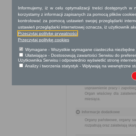
Sekretarz, Skarbnik i Nacze
Informujemy, iż w celu optymalizacji treści dostępnych w
Dodatkowe informac
korzystamy z informacji zapisanych za pomocą plików cookie
kontrolować za pomocą ustawień swojej przeglądarki inter
Opłata
ustawień przeglądarki internetowej oznacza, iż użytkownik ak
Skargi są wolne od opłat.
Przeczytaj politykę prywatności
Przeczytaj politykę cookies
Tryb odwoławczy
Wymagane - Wszystkie wymagane ciasteczka niezbędne do
Brak
Ułatwiające - Dostosowują zawartości Serwisu do preferen
Użytkownika Serwisu i odpowiednio wyświetlić stronę interne
Skargi i wnioski
Analizy i tworzenia statystyk - Wpływają na wewnętrzne st
Przedmiotem skargi może być
pracowników, naruszenie praw
spraw. Przedmiotem wniosku 
usprawnienie pracy i zapobieg
Organ właściwy dla załatwien
miesiąca.
Informacje dodatkowe
Organy państwowe, organy sam
rozpatrują oraz załatwiają ska