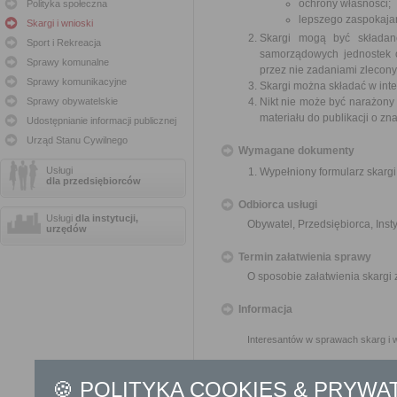
ochrony własności;
Polityka społeczna
lepszego zaspokajan
Skargi i wnioski
Skargi mogą być składan
Sport i Rekreacja
samorządowych jednostek o
Sprawy komunalne
przez nie zadaniami zleconym
Sprawy komunikacyjne
Skargi można składać w inte
Sprawy obywatelskie
Nikt nie może być narażony 
materiału do publikacji o z
Udostępnianie informacji publicznej
Urząd Stanu Cywilnego
Wymagane dokumenty
Usługi
Wypełniony formularz skargi
dla przedsiębiorców
Odbiorca usługi
Usługi
dla instytucji,
Obywatel, Przedsiębiorca, Insty
urzędów
Termin załatwienia sprawy
O sposobie załatwienia skargi
Informacja
Interesantów w sprawach skarg i 
Burmistrz Miasta Sierpca i 
od 8:00 do 10:00
🍪 POLITYKA COOKIES & PRYWA