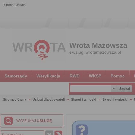
Strona Główna
Wrota Mazowsza
e-uslugi.wrotamazowsza.pl
Samorządy
Weryfikacja
RWD
WKSP
Pomoc
Strona główna
Usługi dla obywateli
Skargi i wnioski
Skargi i wnioski
WYSZUKAJ
USŁUGĘ