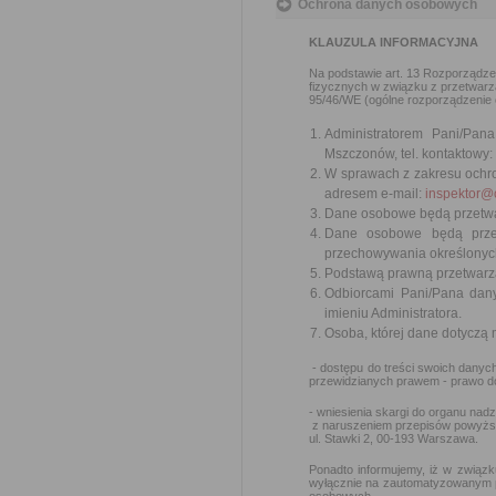
Ochrona danych osobowych
KLAUZULA INFORMACYJNA
Na podstawie art. 13 Rozporządzen
fizycznych w związku z przetwar
95/46/WE (ogólne rozporządzenie o 
Administratorem Pani/Pa
Mszczonów, tel. kontaktowy:
W sprawach z zakresu ochr
adresem e-mail:
inspektor@
Dane osobowe będą przetwar
Dane osobowe będą przet
przechowywania określonych
Podstawą prawną przetwarzani
Odbiorcami Pani/Pana dan
imieniu Administratora.
Osoba, której dane dotyczą
- dostępu do treści swoich danych
przewidzianych prawem - prawo do
- wniesienia skargi do organu na
z naruszeniem przepisów powyżs
ul. Stawki 2, 00-193 Warszawa.
Ponadto informujemy, iż w związk
wyłącznie na zautomatyzowanym pr