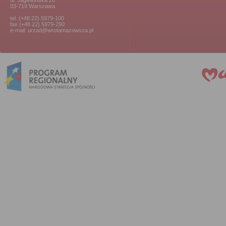
ul. Jagiellońska 26
03-719 Warszawa
tel. (+48 22) 5979-100
fax (+48 22) 5979-290
e-mail: urzad@wrotamazowsza.pl