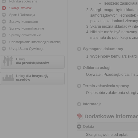
Polityka społeczna
lepszego zaspokajan
Skargi i wnioski
Skargi mogą być składan
Sport i Rekreacja
samorządowych jednostek o
przez nie zadaniami zleconym
Sprawy komunalne
Skargi można składać w inte
Sprawy komunikacyjne
Nikt nie może być narażony 
Sprawy obywatelskie
materiału do publikacji o z
Udostępnianie informacji publicznej
Urząd Stanu Cywilnego
Wymagane dokumenty
Wypełniony formularz skargi
Usługi
dla przedsiębiorców
Odbiorca usługi
Obywatel, Przedsiębiorca, Insty
Usługi
dla instytucji,
urzędów
Termin załatwienia sprawy
O sposobie załatwienia skargi
Informacja
Dodatkowe informac
Opłata
Skargi są wolne od opłat.