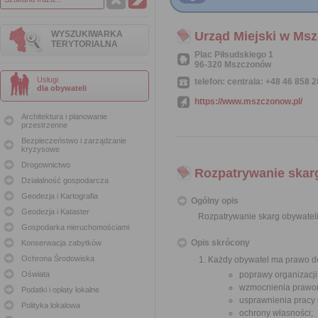
WYSZUKIWARKA
Urząd Miejski w Ms
TERYTORIALNA
Plac Piłsudskiego 1
96-320 Mszczonów
Usługi
telefon: centrala: +48 46 858 2
dla obywateli
https://www.mszczonow.pl/
Architektura i planowanie
przestrzenne
Bezpieczeństwo i zarządzanie
kryzysowe
Drogownictwo
Rozpatrywanie skar
Działalność gospodarcza
Geodezja i Kartografia
Ogólny opis
Geodezja i Kataster
Rozpatrywanie skarg obywatel
Gospodarka nieruchomościami
Opis skrócony
Konserwacja zabytków
Ochrona Środowiska
Każdy obywatel ma prawo do
Oświata
poprawy organizacji
wzmocnienia prawor
Podatki i opłaty lokalne
usprawnienia pracy
Polityka lokalowa
ochrony własności;