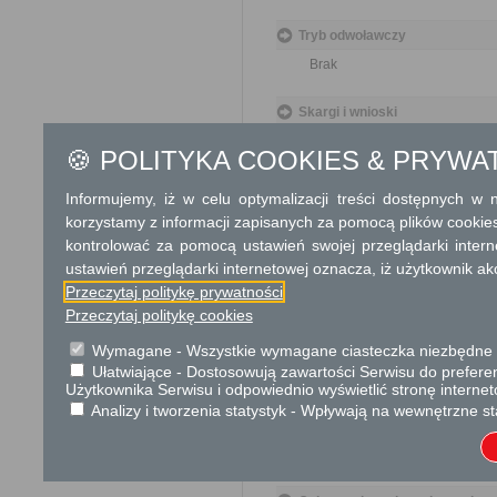
Tryb odwoławczy
Brak
Skargi i wnioski
Przedmiotem skargi może być
🍪 POLITYKA COOKIES & PRYWA
pracowników, naruszenie praw
spraw. Przedmiotem wniosku 
Informujemy, iż w celu optymalizacji treści dostępnych w
usprawnienie pracy i zapobieg
Organ właściwy dla załatwien
korzystamy z informacji zapisanych za pomocą plików cookie
miesiąca.
kontrolować za pomocą ustawień swojej przeglądarki inter
ustawień przeglądarki internetowej oznacza, iż użytkownik ak
Informacje dodatkowe
Przeczytaj politykę prywatności
Przeczytaj politykę cookies
Organy państwowe, organy sam
rozpatrują oraz załatwiają ska
Wymagane - Wszystkie wymagane ciasteczka niezbędne do
Ułatwiające - Dostosowują zawartości Serwisu do preferen
Podstawa prawna
Użytkownika Serwisu i odpowiednio wyświetlić stronę interne
Analizy i tworzenia statystyk - Wpływają na wewnętrzne st
Ustawa z dnia 14 czer
Rozporządzenie Rady M
skarg i wniosków (Dz. U