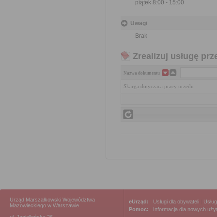
piątek 8:00 - 15:00
Uwagi
Brak
Zrealizuj usługę prz
Nazwa dokumentu
Skarga dotyczaca pracy urzedu
Urząd Marszałkowski Województwa
eUrząd:
Usługi dla obywateli
|
Usług
Mazowieckiego w Warszawie
Pomoc:
Informacja dla nowych uż