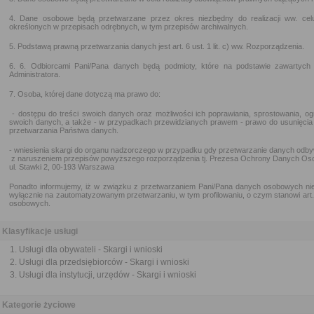
4. Dane osobowe będą przetwarzane przez okres niezbędny do realizacji ww. ce
określonych w przepisach odrębnych, w tym przepisów archiwalnych.
5. Podstawą prawną przetwarzania danych jest art. 6 ust. 1 lit. c) ww. Rozporządzenia.
6. 6. Odbiorcami Pani/Pana danych będą podmioty, które na podstawie zawartyc
Administratora.
7. Osoba, której dane dotyczą ma prawo do:
- dostępu do treści swoich danych oraz możliwości ich poprawiania, sprostowania, og
swoich danych, a także - w przypadkach przewidzianych prawem - prawo do usunięcia
przetwarzania Państwa danych.
- wniesienia skargi do organu nadzorczego w przypadku gdy przetwarzanie danych odby
z naruszeniem przepisów powyższego rozporządzenia tj. Prezesa Ochrony Danych Os
ul. Stawki 2, 00-193 Warszawa
Ponadto informujemy, iż w związku z przetwarzaniem Pani/Pana danych osobowych nie 
wyłącznie na zautomatyzowanym przetwarzaniu, w tym profilowaniu, o czym stanowi art
osobowych.
Klasyfikacje usługi
Usługi dla obywateli - Skargi i wnioski
Usługi dla przedsiębiorców - Skargi i wnioski
Usługi dla instytucji, urzędów - Skargi i wnioski
Kategorie życiowe