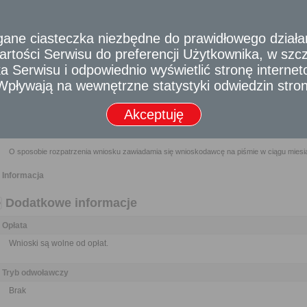
Nikt nie może być narażony na jakikolwiek uszczerbek lub zarzut z 
dostarczenia materiału do publikacji o znamionach wniosku, jeżeli działał 
e ciasteczka niezbędne do prawidłowego działania
Wymagane dokumenty
rtości Serwisu do preferencji Użytkownika, w szcze
Wypełniony formularz wniosku w formie pisemnej albo w formie dokumentu elektroniczneg
 Serwisu i odpowiednio wyświetlić stronę interne
- Wpływają na wewnętrzne statystyki odwiedzin stro
Odbiorca usługi
Obywatel, Przedsiębiorca, Instytucja
Akceptuję
Termin załatwienia sprawy
O sposobie rozpatrzenia wniosku zawiadamia się wnioskodawcę na piśmie w ciągu miesią
Informacja
Dodatkowe informacje
Opłata
Wnioski są wolne od opłat.
Tryb odwoławczy
Brak