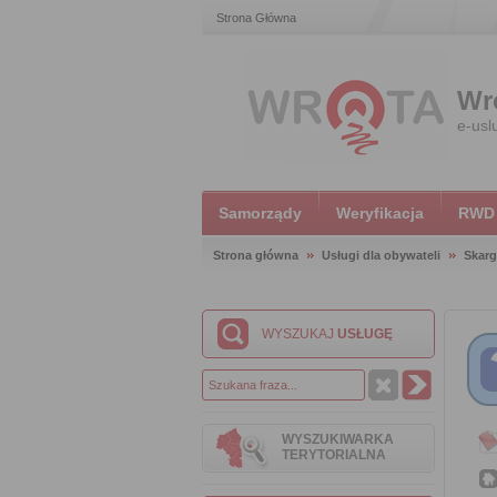
Strona Główna
Wr
e-usl
Samorządy
Weryfikacja
RWD
Strona główna
Usługi dla obywateli
Skarg
WYSZUKAJ
USŁUGĘ
WYSZUKIWARKA
TERYTORIALNA