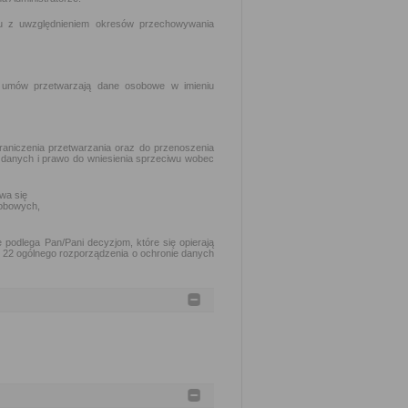
lu z uwzględnieniem okresów przechowywania
h umów przetwarzają dane osobowe w imieniu
raniczenia przetwarzania oraz do przenoszenia
 danych i prawo do wniesienia sprzeciwu wobec
wa się
obowych,
podlega Pan/Pani decyzjom, które się opierają
. 22 ogólnego rozporządzenia o ochronie danych