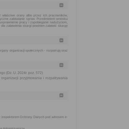
 właściwe orany albo przez ich pracowników,
tyczne załatwianie spraw. Przedmiotem wniosku
usprawnienie pracy i zapobieganie nadużyciom,
dla załatwienia skargi powinien załatwić skargę
gany organizacji społecznych - rozpatrują oraz
go (Dz. U. 2024r. poz. 572)
organizacji przyjmowania i rozpatrywania
z Inspektorem Ochrony Danych pod adresem e-
a Administratorze.