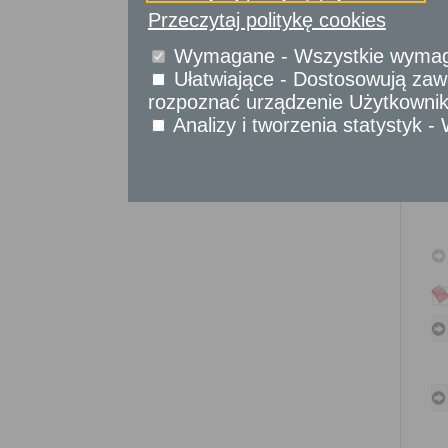
Sprawy obywatelskie
Przeczytaj politykę cookies
Udostępnianie informacji publicznej
Wymagane - Wszystkie wymagan
Urząd Stanu Cywilnego
Ułatwiające - Dostosowują zawa
Usługi
rozpoznać urządzenie Użytkownika
dla przedsiębiorców
Analizy i tworzenia statystyk 
Usługi
dla instytucji,
urzędów