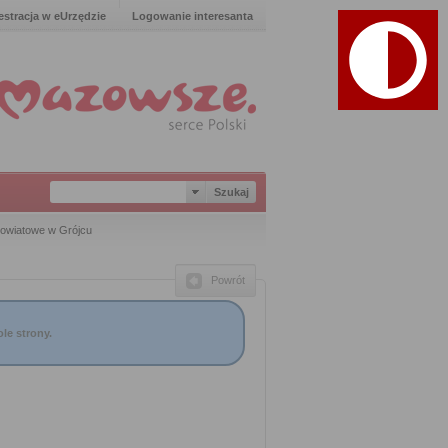
estracja w eUrzędzie
Logowanie interesanta
Powiatowe w Grójcu
Powrót
le strony.