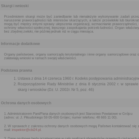
Skargi i wnioski
Przedmiotem skargi może być zaniedbanie lub nienależyte wykonywanie zadań przez
naruszenie praworządności lub interesów skarżących, a także przewlekłe lub biurokra
mogą być między innymi sprawy ulepszenia organizacji, wzmacnianie praworządności, 
ochrony własności społecznej, lepszego zaspokajania potrzeb ludności. Organ właściwy 
bez zbędnej zwłoki, nie później jednak niż w ciągu miesiąca.
Informacje dodatkowe
Organy państwowe, organy samorządu terytorialnego i inne organy samorządowe oraz or
załatwiają wnioski w ramach swojej właściwości.
Podstawa prawna
Ustawa z dnia 14 czerwca 1960 r. Kodeks postępowania administracyjne
Rozporządzenie Rady Ministrów z dnia 8 stycznia 2002 r. w sprawie 
skarg i wniosków (Dz. U. 2002r. Nr 5, poz. 46)
Ochrona danych osobowych
1. Administratorem Pani/Pana danych osobowych jest Starostwo Powiatowe w Grójcu
(adres: ul. J. Piłsudskiego 59 05-600 Grójec; numer telefonu: 48 665 11 00).
2. W sprawach z zakresu ochrony danych osobowych mogą Państwo kontaktować się 
mail:
inspektor@cbi24.pl
.
3. Dane osobowe będą przetwarzane w celu realizacji obowiązków prawnych ciążących n