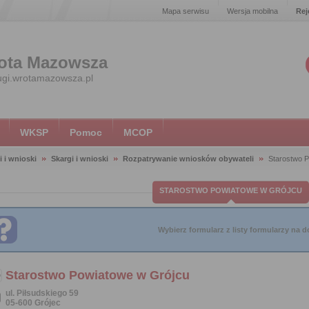
Mapa serwisu
Wersja mobilna
Rej
ota Mazowsza
ugi.wrotamazowsza.pl
WKSP
Pomoc
MCOP
i i wnioski
Skargi i wnioski
Rozpatrywanie wniosków obywateli
Starostwo 
STAROSTWO POWIATOWE W GRÓJCU
Wybierz formularz z listy formularzy na do
Starostwo Powiatowe w Grójcu
ul. Piłsudskiego 59
05-600 Grójec