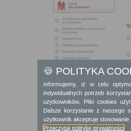
Usługi
dla obywateli
Architektura i planowanie
przestrzenne
Bezpieczeństwo i zarządzanie
kryzysowe
Drogownictwo
Działalność gospodarcza
Geodezja i Kartografia
Geodezja i Kataster
Gospodarka nieruchomościami
🍪 POLITYKA CO
Konserwacja zabytków
Ochrona Środowiska
Informujemy, iż w celu optyma
Oświata
Podatki i opłaty lokalne
indywidualnych potrzeb korzyst
Polityka lokalowa
użytkowników. Pliki cookies uż
Polityka społeczna
Dalsze korzystanie z naszego s
Skargi i wnioski
Sport i Rekreacja
użytkownik akceptuje stosowanie 
Sprawy komunalne
Przeczytaj politykę prywatności
Sprawy komunikacyjne