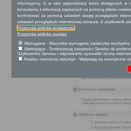
Dodatkowe informac
Informujemy, iż w celu optymalizacji treści dostępnych w
korzystamy z informacji zapisanych za pomocą plików cookie
Opłata
kontrolować za pomocą ustawień swojej przeglądarki inter
Wnioski są wolne od opłat.
ustawień przeglądarki internetowej oznacza, iż użytkownik ak
Przeczytaj politykę prywatności
Tryb odwoławczy
Przeczytaj politykę cookies
Brak
Wymagane - Wszystkie wymagane ciasteczka niezbędne do
Ułatwiające - Dostosowują zawartości Serwisu do preferen
Użytkownika Serwisu i odpowiednio wyświetlić stronę interne
Skargi i wnioski
Analizy i tworzenia statystyk - Wpływają na wewnętrzne st
Przedmiotem skargi może być za
naruszenie praworządności lub in
mogą być między innymi sprawy ul
ochrony własności społecznej, lep
bez zbędnej zwłoki, nie później je
Informacje dodatkowe
Organy państwowe, organy samorzą
załatwiają wnioski w ramach swoje
Podstawa prawna
Ustawa z dnia 14 czer
Rozporządzenie Rady M