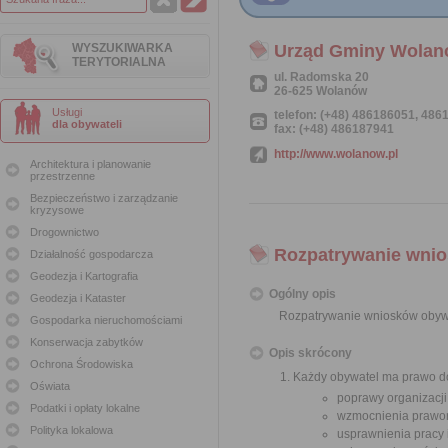
WYSZUKIWARKA
Urząd Gminy Wola
TERYTORIALNA
ul. Radomska 20
26-625 Wolanów
Usługi
telefon: (+48) 486186051, 48
dla obywateli
fax: (+48) 486187941
http://www.wolanow.pl
Architektura i planowanie
przestrzenne
Bezpieczeństwo i zarządzanie
kryzysowe
Drogownictwo
Rozpatrywanie wnio
Działalność gospodarcza
Geodezja i Kartografia
Ogólny opis
Geodezja i Kataster
Rozpatrywanie wniosków obyw
Gospodarka nieruchomościami
Konserwacja zabytków
Opis skrócony
Ochrona Środowiska
Każdy obywatel ma prawo do
Oświata
poprawy organizacji
Podatki i opłaty lokalne
wzmocnienia prawor
Polityka lokalowa
usprawnienia pracy