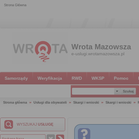
Strona Główna
Wrota Mazowsza
e-uslugi.wrotamazowsza.pl
Samorządy
Weryfikacja
RWD
WKSP
Pomoc
Strona główna
Usługi dla obywateli
Skargi i wnioski
Skargi i wnioski
WYSZUKAJ
USŁUGĘ