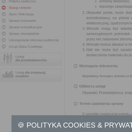
ochrony własności;
Polityka społeczna
lepszego zaspokajan
Skargi i wnioski
Obywatel polski, może zło
Sport i Rekreacja
wnioskodawcy, na piśmie 
Sprawy komunalne
elektronicznej, opatrzonym
Sprawy komunikacyjne
Wnioski mogą być składa
Sprawy obywatelskie
samorządowych jednostek o
przez nie zadaniami zleconym
Udostępnianie informacji publicznej
Wnioski można składać w int
Urząd Stanu Cywilnego
Nikt nie może być narażo
dostarczenia materiału do p
Usługi
dla przedsiębiorców
Wymagane dokumenty
Usługi
dla instytucji,
urzędów
Wypełniony formularz wniosku w fo
Odbiorca usługi
Obywatel, Przedsiębiorca, Insty
Termin załatwienia sprawy
O sposobie rozpatrzenia wniosku 
🍪 POLITYKA COOKIES & PRYWA
Informacja