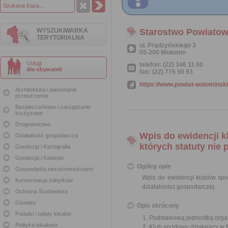
WYSZUKIWARKA
Starostwo Powiato
TERYTORIALNA
ul. Prądzyńskiego 3
05-200 Wołomin
Usługi
telefon: (22) 346 11 00
dla obywateli
fax: (22) 776 50 93
https://www.powiat-wolominski
Architektura i planowanie
przestrzenne
Bezpieczeństwo i zarządzanie
kryzysowe
Drogownictwo
Wpis do ewidencji k
Działalność gospodarcza
których statuty nie
Geodezja i Kartografia
Geodezja i Kataster
Ogólny opis
Gospodarka nieruchomościami
Wpis do ewidencji klubów spor
Konserwacja zabytków
działalności gospodarczej.
Ochrona Środowiska
Oświata
Opis skrócony
Podatki i opłaty lokalne
Podstawową jednostką organiz
Polityka lokalowa
Klub sportowy działający w 