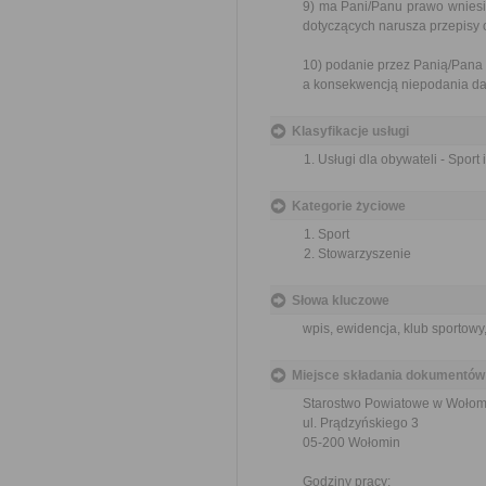
9) ma Pani/Panu prawo wnies
dotyczących narusza przepisy 
10) podanie przez Panią/Pana
a konsekwencją niepodania da
Klasyfikacje usługi
Usługi dla obywateli - Sport
Kategorie życiowe
Sport
Stowarzyszenie
Słowa kluczowe
wpis, ewidencja, klub sportowy
Miejsce składania dokumentów
Starostwo Powiatowe w Wołom
ul. Prądzyńskiego 3
05-200 Wołomin
Godziny pracy: