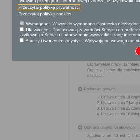
ustawień przeglądarki internetowej oznacza, iż użytkownik ak
Odwołanie wnosi się do Samor
Przeczytaj politykę prywatności
za pośrednictwem organu, kt
Przeczytaj politykę cookies
w Urzędzie lub data jego nada
od opłat.
Wymagane - Wszystkie wymagane ciasteczka niezbędne do
Ułatwiające - Dostosowują zawartości Serwisu do preferen
Skargi i wnioski
Użytkownika Serwisu i odpowiednio wyświetlić stronę interne
Analizy i tworzenia statystyk - Wpływają na wewnętrzne st
Przedmiotem skargi może by
ich pracowników, naruszenie p
spraw.
Przedmiotem wniosku mogą 
usprawnienie pracy i zapobieg
Organ właściwy dla załatwien
miesiąca.
Podstawa prawna
Ustawa z dnia 14 czer
Ustawa z dnia 7 kwietn
Ustawa z dnia 25 czerw
Ustawa z dnia 16 listop
Ochrona danych osobowych
Zgodnie z art. 13 ust. 1 i u