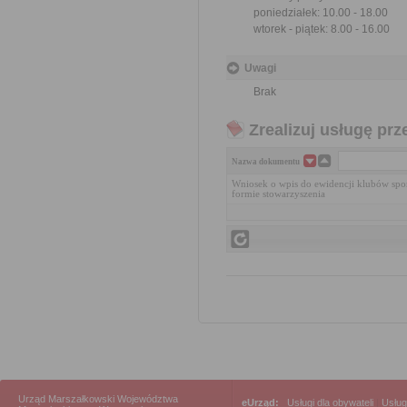
poniedziałek: 10.00 - 18.00
wtorek - piątek: 8.00 - 16.00
Uwagi
Brak
Zrealizuj usługę prz
Nazwa dokumentu
Wniosek o wpis do ewidencji klubów spo
formie stowarzyszenia
Urząd Marszałkowski Województwa
eUrząd:
Usługi dla obywateli
|
Usług