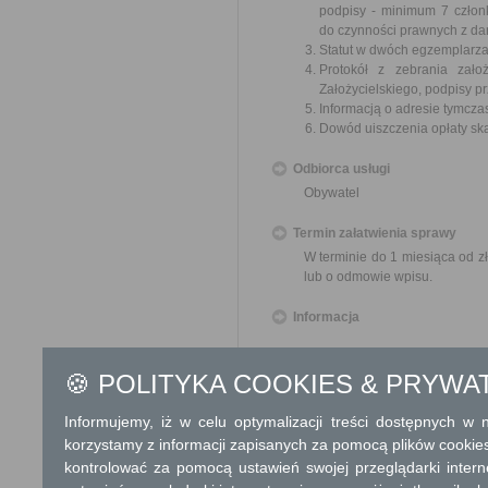
podpisy - minimum 7 członk
do czynności prawnych z d
Statut w dwóch egzemplarza
Protokół z zebrania zało
Założycielskiego, podpisy p
Informacją o adresie tymcza
Dowód uiszczenia opłaty sk
Odbiorca usługi
Obywatel
Termin załatwienia sprawy
W terminie do 1 miesiąca od z
lub o odmowie wpisu.
Informacja
Dodatkowe informac
🍪 POLITYKA COOKIES & PRYWA
Opłata
Informujemy, iż w celu optymalizacji treści dostępnych w
10 zł opłata skarbowa za wy
korzystamy z informacji zapisanych za pomocą plików cookie
kontrolować za pomocą ustawień swojej przeglądarki inter
Tryb odwoławczy