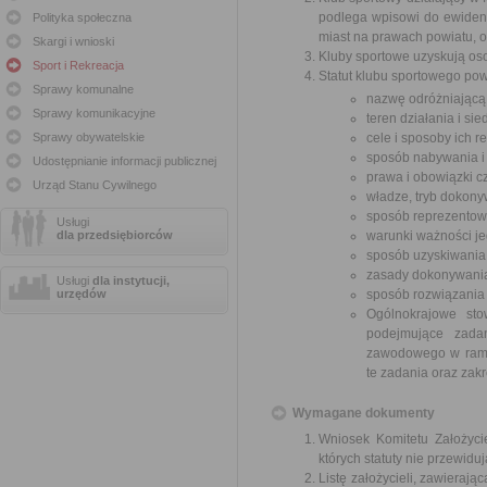
podlega wpisowi do ewidenc
Polityka społeczna
miast na prawach powiatu, 
Skargi i wnioski
Kluby sportowe uzyskują os
Sport i Rekreacja
Statut klubu sportowego pow
Sprawy komunalne
nazwę odróżniającą g
Sprawy komunikacyjne
teren działania i sie
Sprawy obywatelskie
cele i sposoby ich re
sposób nabywania i 
Udostępnianie informacji publicznej
prawa i obowiązki c
Urząd Stanu Cywilnego
władze, tryb dokony
sposób reprezentow
Usługi
dla przedsiębiorców
warunki ważności je
sposób uzyskiwania
zasady dokonywania
Usługi
dla instytucji,
urzędów
sposób rozwiązania 
Ogólnokrajowe sto
podejmujące zadan
zawodowego w ramach
te zadania oraz zakre
Wymagane dokumenty
Wniosek Komitetu Założyci
których statuty nie przewidu
Listę założycieli, zawieraj