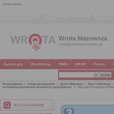
Strona Główna
Wrota Mazowsza
e-uslugi.wrotamazowsza.pl
Samorządy
Weryfikacja
RWD
WKSP
Pomoc
Strona główna
Usługi dla obywateli
Sport i Rekreacja
Sport i Rekreacja
przewidują prowadzenia działalności gospodarczej.
Starostwo Powiatowe w Woło
WYSZUKAJ
USŁUGĘ