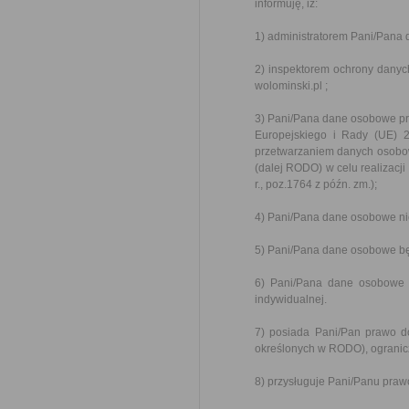
informuję, iż:
1) administratorem Pani/Pana 
2) inspektorem ochrony danyc
wolominski.pl ;
3) Pani/Pana dane osobowe prz
Europejskiego i Rady (UE) 
przetwarzaniem danych osobow
(dalej RODO) w celu realizacji
r., poz.1764 z późn. zm.);
4) Pani/Pana dane osobowe ni
5) Pani/Pana dane osobowe będ
6) Pani/Pana dane osobowe 
indywidualnej.
7) posiada Pani/Pan prawo d
określonych w RODO), ogranic
8) przysługuje Pani/Panu praw