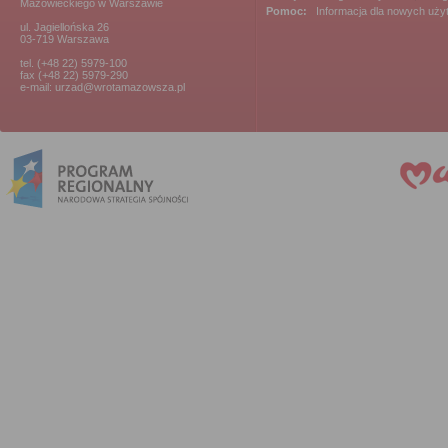
Mazowieckiego w Warszawie
Pomoc:
Informacja dla nowych uż
ul. Jagiellońska 26
03-719 Warszawa
tel. (+48 22) 5979-100
fax (+48 22) 5979-290
e-mail: urzad@wrotamazowsza.pl