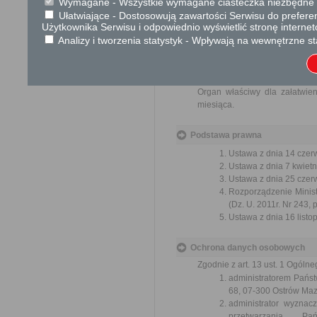
Wymagane - Wszystkie wymagane ciasteczka niezbędne do
Skargi i wnioski
Ułatwiające - Dostosowują zawartości Serwisu do preferen
Użytkownika Serwisu i odpowiednio wyświetlić stronę interne
Przedmiotem skargi może by
Analizy i tworzenia statystyk - Wpływają na wewnętrzne st
ich pracowników, naruszenie p
spraw.
Przedmiotem wniosku mogą 
usprawnienie pracy i zapobieg
Organ właściwy dla załatwien
miesiąca.
Podstawa prawna
Ustawa z dnia 14 czer
Ustawa z dnia 7 kwietn
Ustawa z dnia 25 czerw
Rozporządzenie Ministr
(Dz. U. 2011r. Nr 243, 
Ustawa z dnia 16 listop
Ochrona danych osobowych
Zgodnie z art. 13 ust. 1 Ogól
administratorem Państ
68, 07-300 Ostrów Ma
administrator wyzna
przetwarzania P