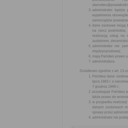
starostwo@powiatostr
administrator będzie
wypełnienia obowiązku
samorządzie powiatowy
dane osobowe mogą by
na rzecz podmiotów, 
realizacją usług na 
audytorem, zleceniobi
administrator nie z
międzynarodowej;
mają Państwo prawo u
administratora.
Dodatkowo zgodnie z art. 13 u
Państwa dane osobowe
lipca 1983 r. o narod
7 grudnia 1999 r.;
przysługuje Państwu p
także prawo do wniesi
w przypadku realizacj
danych osobowych ma
sprawy przez administr
administrator nie pod