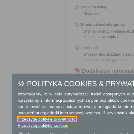
Odbiorca usługi
Obywatel
Termin załatwienia sprawy
W terminie do 1 miesiąca od z
lub o odmowie wpisu.
Informacja
Wniosek jest składany przez 
przedłożone w oryginałach.
Dodatkowe informac
Opłata
🍪 POLITYKA COOKIES & PRYWA
10 zł opłata skarbowa za wy
Informujemy, iż w celu optymalizacji treści dostępnych w
korzystamy z informacji zapisanych za pomocą plików cookie
Tryb odwoławczy
kontrolować za pomocą ustawień swojej przeglądarki inter
Odwołanie wnosi się do Samor
ustawień przeglądarki internetowej oznacza, iż użytkownik ak
za pośrednictwem organu, kt
Przeczytaj politykę prywatności
w Urzędzie lub data jego nada
Przeczytaj politykę cookies
od opłat.