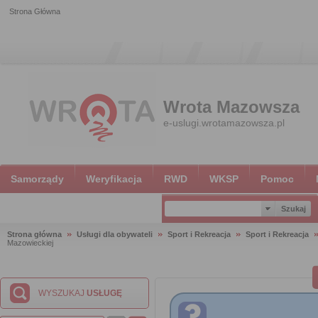
Strona Główna
Wrota Mazowsza
e-uslugi.wrotamazowsza.pl
Samorządy
Weryfikacja
RWD
WKSP
Pomoc
Strona główna
Usługi dla obywateli
Sport i Rekreacja
Sport i Rekreacja
Mazowieckiej
WYSZUKAJ
USŁUGĘ