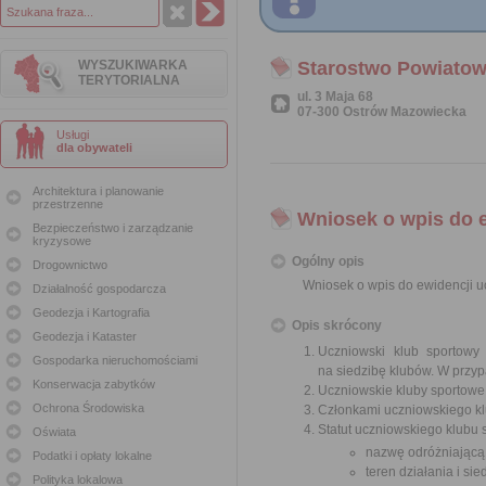
WYSZUKIWARKA
Starostwo Powiatow
TERYTORIALNA
ul. 3 Maja 68
07-300 Ostrów Mazowiecka
Usługi
dla obywateli
Architektura i planowanie
przestrzenne
Wniosek o wpis do 
Bezpieczeństwo i zarządzanie
kryzysowe
Ogólny opis
Drogownictwo
Wniosek o wpis do ewidencji 
Działalność gospodarcza
Geodezja i Kartografia
Opis skrócony
Geodezja i Kataster
Uczniowski klub sportowy
Gospodarka nieruchomościami
na siedzibę klubów. W przy
Konserwacja zabytków
Uczniowskie kluby sportowe
Ochrona Środowiska
Członkami uczniowskiego kl
Statut uczniowskiego klubu
Oświata
nazwę odróżniającą g
Podatki i opłaty lokalne
teren działania i sie
Polityka lokalowa