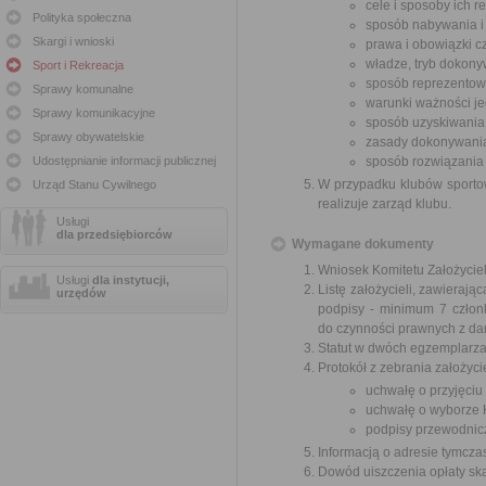
cele i sposoby ich re
Polityka społeczna
sposób nabywania i 
Skargi i wnioski
prawa i obowiązki c
władze, tryb dokony
Sport i Rekreacja
sposób reprezentow
Sprawy komunalne
warunki ważności je
Sprawy komunikacyjne
sposób uzyskiwania
Sprawy obywatelskie
zasady dokonywania
Udostępnianie informacji publicznej
sposób rozwiązania 
W przypadku klubów sportow
Urząd Stanu Cywilnego
realizuje zarząd klubu.
Usługi
dla przedsiębiorców
Wymagane dokumenty
Wniosek Komitetu Założyciel
Usługi
dla instytucji,
Listę założycieli, zawieraj
urzędów
podpisy - minimum 7 członk
do czynności prawnych z d
Statut w dwóch egzemplarza
Protokół z zebrania założyci
uchwałę o przyjęciu 
uchwałę o wyborze K
podpisy przewodnicz
Informacją o adresie tymcza
Dowód uiszczenia opłaty sk