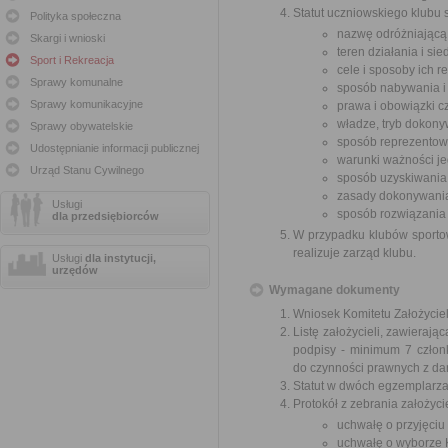
Statut uczniowskiego klubu
Polityka społeczna
nazwę odróżniającą g
Skargi i wnioski
teren działania i sie
Sport i Rekreacja
cele i sposoby ich re
Sprawy komunalne
sposób nabywania i 
Sprawy komunikacyjne
prawa i obowiązki c
władze, tryb dokony
Sprawy obywatelskie
sposób reprezentow
Udostępnianie informacji publicznej
warunki ważności je
Urząd Stanu Cywilnego
sposób uzyskiwania
zasady dokonywania
Usługi
sposób rozwiązania 
dla przedsiębiorców
W przypadku klubów sportow
realizuje zarząd klubu.
Usługi
dla instytucji,
urzędów
Wymagane dokumenty
Wniosek Komitetu Założyciel
Listę założycieli, zawieraj
podpisy - minimum 7 członk
do czynności prawnych z d
Statut w dwóch egzemplarza
Protokół z zebrania założyci
uchwałę o przyjęciu 
uchwałę o wyborze K