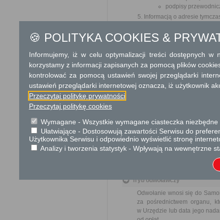
podpisy przewodnicz
Informacją o adresie tymcza
Dowód uiszczenia opłaty sk
🍪 POLITYKA COOKIES & PRYWA
Odbiorca usługi
Informujemy, iż w celu optymalizacji treści dostępnych w
Obywatel
korzystamy z informacji zapisanych za pomocą plików cookie
Termin załatwienia sprawy
kontrolować za pomocą ustawień swojej przeglądarki inter
W terminie do 1 miesiąca od z
ustawień przeglądarki internetowej oznacza, iż użytkownik ak
lub o odmowie wpisu.
Przeczytaj politykę prywatności
Przeczytaj politykę cookies
Informacja
Wymagane - Wszystkie wymagane ciasteczka niezbędne do
Dodatkowe informac
Ułatwiające - Dostosowują zawartości Serwisu do preferen
Użytkownika Serwisu i odpowiednio wyświetlić stronę interne
Opłata
Analizy i tworzenia statystyk - Wpływają na wewnętrzne st
10 zł opłata skarbowa za wy
Tryb odwoławczy
Odwołanie wnosi się do Samor
za pośrednictwem organu, kt
w Urzędzie lub data jego nada
od opłat.