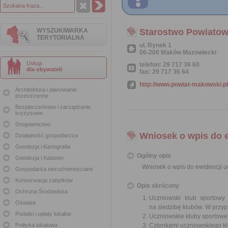
WYSZUKIWARKA
Starostwo Powiato
TERYTORIALNA
ul. Rynek 1
06-200 Maków Mazowiecki
Usługi
telefon: 29 717 36 60
dla obywateli
fax: 29 717 36 64
http://www.powiat-makowski.pl
Architektura i planowanie
przestrzenne
Bezpieczeństwo i zarządzanie
kryzysowe
Drogownictwo
Wniosek o wpis do 
Działalność gospodarcza
Geodezja i Kartografia
Ogólny opis
Geodezja i Kataster
Wniosek o wpis do ewidencji 
Gospodarka nieruchomościami
Konserwacja zabytków
Opis skrócony
Ochrona Środowiska
Uczniowski klub sportowy
Oświata
na siedzibę klubów. W przy
Podatki i opłaty lokalne
Uczniowskie kluby sportowe
Polityka lokalowa
Członkami uczniowskiego kl