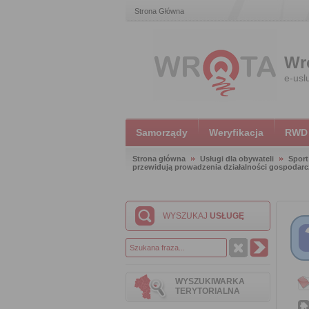
Strona Główna
Wr
e-usl
Samorządy
Weryfikacja
RWD
Strona główna
Usługi dla obywateli
Sport
przewidują prowadzenia działalności gospodarc
WYSZUKAJ
USŁUGĘ
WYSZUKIWARKA
TERYTORIALNA