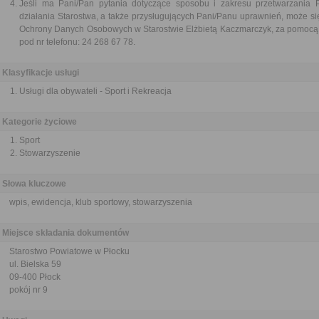
Jeśli ma Pani/Pan pytania dotyczące sposobu i zakresu przetwarzania
działania Starostwa, a także przysługujących Pani/Panu uprawnień, może si
Ochrony Danych Osobowych w Starostwie Elżbietą Kaczmarczyk, za pomocą a
pod nr telefonu: 24 268 67 78.
Klasyfikacje usługi
Usługi dla obywateli - Sport i Rekreacja
Kategorie życiowe
Sport
Stowarzyszenie
Słowa kluczowe
wpis, ewidencja, klub sportowy, stowarzyszenia
Miejsce składania dokumentów
Starostwo Powiatowe w Płocku
ul. Bielska 59
09-400 Płock
pokój nr 9