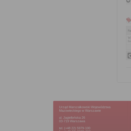
Na
Wn
fo
Urząd Marszałkowski Województwa
Mazowieckiego w Warszawie
ul. Jagiellońska 26
03-719 Warszawa
tel. (+48 22) 5979-100