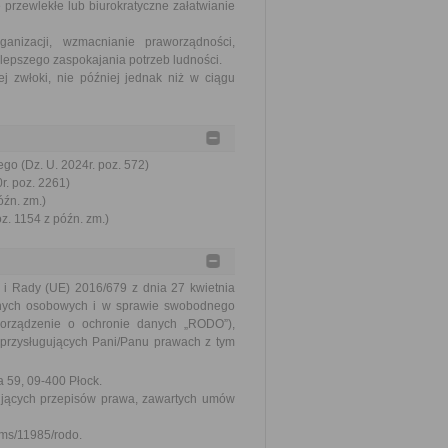
 przewlekłe lub biurokratyczne załatwianie
nizacji, wzmacnianie praworządności,
lepszego zaspokajania potrzeb ludności.
j zwłoki, nie później jednak niż w ciągu
go (Dz. U. 2024r. poz. 572)
r. poz. 2261)
óźn. zm.)
oz. 1154 z późn. zm.)
i Rady (UE) 2016/679 z dnia 27 kwietnia
anych osobowych i w sprawie swobodnego
porządzenie o ochronie danych „RODO”),
przysługujących Pani/Panu prawach z tym
a 59, 09-400 Płock.
ujących przepisów prawa, zawartych umów
/cms/11985/rodo.