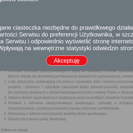
władze, tryb dokonywania ich wyboru, uzupełniania składu oraz ich 
sposób reprezentowania klubu sportowego oraz zaciągania zobowią
warunki ważności jego uchwał;
sposób uzyskiwania środków finansowych oraz ustanawiania składek
zasady dokonywania zmian statutu;
e ciasteczka niezbędne do prawidłowego działania
sposób rozwiązania się klubu sportowego.
rtości Serwisu do preferencji Użytkownika, w szcze
Ogólnokrajowe stowarzyszenia zrzeszające osoby wykonujące
 Serwisu i odpowiednio wyświetlić stronę interne
podejmujące zadania w zakresie rozpowszechniania wiedzy s
- Wpływają na wewnętrzne statystyki odwiedzin stro
zawodowego w ramach wewnętrznego systemu potwierdzania kwalifika
te zadania oraz zakres i sposób ich realizacji.
Akceptuję
Wymagane dokumenty
Wniosek Komitetu Założycielskiego o wpis do ewidencji klubów sportowy
których statuty nie przewidują prowadzenia działalności gospodarczej, zawier
Listę założycieli, zawierającą ich imiona i nazwiska, daty i miejsca urodze
podpisy - minimum 7 członków założycieli klubu (stowarzyszenia), obywate
do czynności prawnych z danymi wymaganymi przez ustawę Prawo o stowarz
Statut w dwóch egzemplarzach podpisany przez wszystkich członków Komitet
Protokół z zebrania założycielskiego zawierający: uchwałę o przyjęc
Założycielskiego, podpisy przewodniczącego zebrania i protokolanta.
Informacją o adresie tymczasowej siedziby klubu sportowego.
Dowód uiszczenia opłaty skarbowej.
Odbiorca usługi