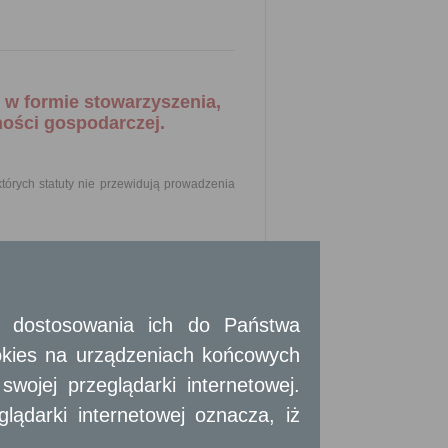
 w formie stowarzyszenia,
ności gospodarczej.
tórych statuty nie przewidują prowadzenia
ury fizycznej jest klub sportowy.
duje prowadzenia działalności gospodarczej
 względu na siedzibę klubów. W przypadku
 i dostosowania ich do Państwa
okies na urządzeniach końcowych
i;
ojej przeglądarki internetowej.
ądarki internetowej oznacza, iż
stwa;