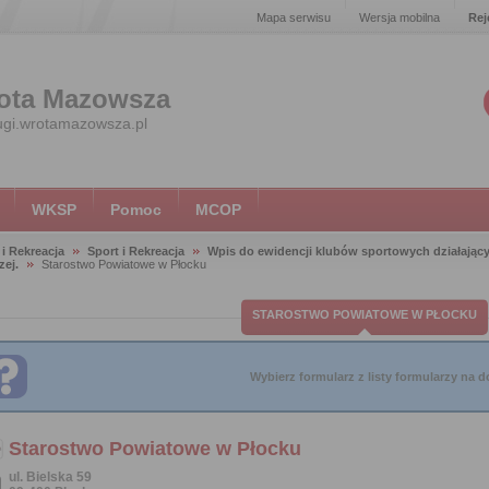
Mapa serwisu
Wersja mobilna
Rej
ota Mazowsza
ugi.wrotamazowsza.pl
WKSP
Pomoc
MCOP
 i Rekreacja
Sport i Rekreacja
Wpis do ewidencji klubów sportowych działający
zej.
Starostwo Powiatowe w Płocku
STAROSTWO POWIATOWE W PŁOCKU
Wybierz formularz z listy formularzy na do
Starostwo Powiatowe w Płocku
ul. Bielska 59