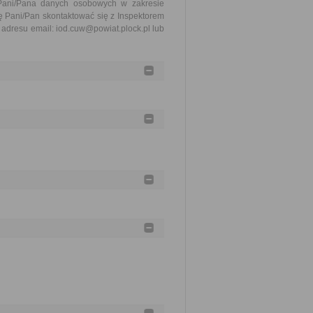
 Pani/Pana danych osobowych w zakresie
ę Pani/Pan skontaktować się z Inspektorem
dresu email: iod.cuw@powiat.plock.pl lub