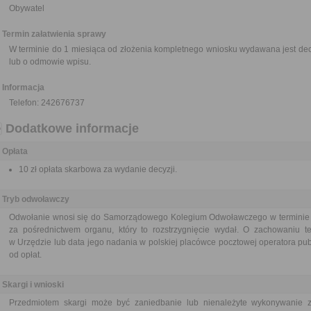
Obywatel
Termin załatwienia sprawy
W terminie do 1 miesiąca od złożenia kompletnego wniosku wydawana jest decy
lub o odmowie wpisu.
Informacja
Telefon: 242676737
Dodatkowe informacje
Opłata
10 zł opłata skarbowa za wydanie decyzji.
Tryb odwoławczy
Odwołanie wnosi się do Samorządowego Kolegium Odwoławczego w terminie 14
za pośrednictwem organu, który to rozstrzygnięcie wydał. O zachowaniu t
w Urzędzie lub data jego nadania w polskiej placówce pocztowej operatora pu
od opłat.
Skargi i wnioski
Przedmiotem skargi może być zaniedbanie lub nienależyte wykonywanie 