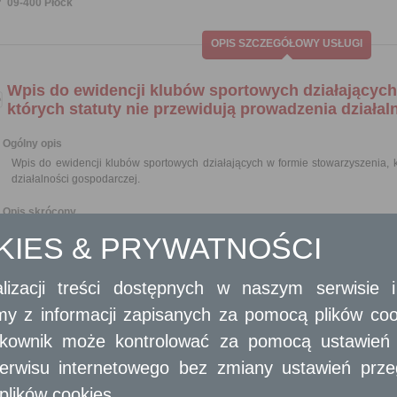
09-400 Płock
OPIS SZCZEGÓŁOWY USŁUGI
Wpis do ewidencji klubów sportowych działających
których statuty nie przewidują prowadzenia działal
Ogólny opis
Wpis do ewidencji klubów sportowych działających w formie stowarzyszenia, k
działalności gospodarczej.
Opis skrócony
Podstawową jednostką organizacyjną realizującą cele i zadania w zakresie kult
OKIES & PRYWATNOŚCI
Klub sportowy działający w formie stowarzyszenia, którego statut nie przewi
podlega wpisowi do ewidencji, prowadzonej przez starostów właściwych ze
miast na prawach powiatu, organem właściwym jest prezydent miasta.
lizacji treści dostępnych w naszym serwisie
Kluby sportowe uzyskują osobowość prawną z chwilą wpisania do ewidencji.
amy z informacji zapisanych za pomocą plików co
Statut klubu sportowego powinien zawierać:
nazwę odróżniającą go od innych stowarzyszeń, organizacji i instytucj
ytkownik może kontrolować za pomocą ustawień sw
teren działania i siedzibę;
cele i sposoby ich realizacji;
erwisu internetowego bez zmiany ustawień przegl
sposób nabywania i utraty członkostwa oraz przyczyny utraty członko
plików cookies.
prawa i obowiązki członków;