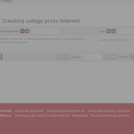
Uwagi
-
Zrealizuj usługę przez Internet
zwa dokumentu
Data
iosek o wpis do ewidencji klubów sportowych działających w
13-09-2018 13:15:03
rmie stowarzyszenia
Pokaż 
Strona 
eUrząd:
Usługi dla obywateli
|
Usługi dla przedsiębiorców
|
Usługi dla instytucji i urzędów
Pomoc:
Informacja dla nowych użytkowników
|
Rejestracja
|
Wszystkie tematy pomocy