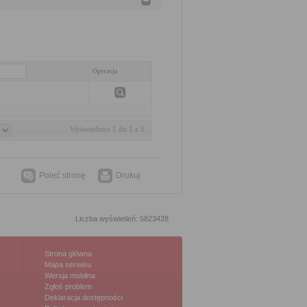
Operacja
Wyświetlono 1 do 1 z 1
Poleć stronę
Drukuj
Liczba wyświetleń: 5823428
Strona główna
Mapa serwisu
Wersja mobilna
Zgłoś problem
Deklaracja dostępności