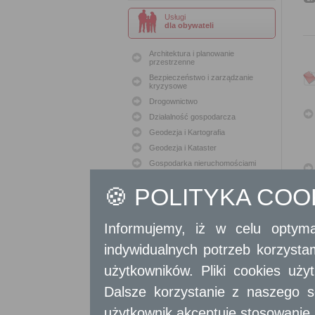
Usługi
dla obywateli
Architektura i planowanie
przestrzenne
Bezpieczeństwo i zarządzanie
kryzysowe
Drogownictwo
Działalność gospodarcza
Geodezja i Kartografia
Geodezja i Kataster
Gospodarka nieruchomościami
Konserwacja zabytków
🍪 POLITYKA CO
Ochrona Środowiska
Oświata
Informujemy, iż w celu optyma
Podatki i opłaty lokalne
Polityka lokalowa
indywidualnych potrzeb korzyst
Polityka społeczna
użytkowników. Pliki cookies uż
Skargi i wnioski
Sport i Rekreacja
Dalsze korzystanie z naszego s
Sprawy komunalne
użytkownik akceptuje stosowanie 