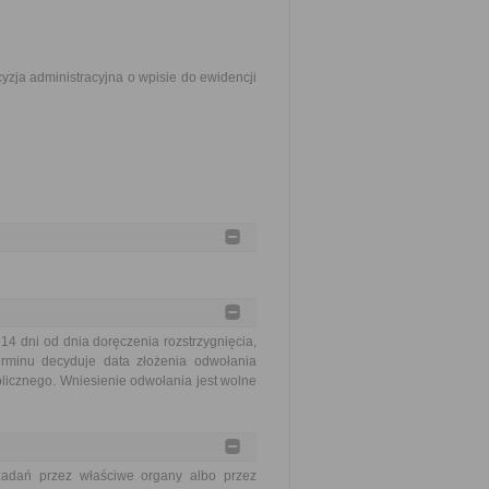
zja administracyjna o wpisie do ewidencji
 dni od dnia doręczenia rozstrzygnięcia,
erminu decyduje data złożenia odwołania
blicznego. Wniesienie odwołania jest wolne
zadań przez właściwe organy albo przez