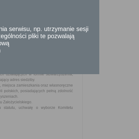
kompetencje;
zań majątkowych;
 członkowskich;
 serwisu, np. utrzymanie sesji
gólności pliki te pozwalają
 określony zawód lub zawody pokrewne,
tową
pecjalistycznej i podnoszenia poziomu
n
cji i umiejętności - określają w statucie
ch działających w formie stowarzyszenia,
ający adres siedziby.
nia, miejsca zamieszkania oraz własnoręczne
li polskich, posiadających pełną zdolność
yszeniach.
u Założycielskiego.
iu statutu, uchwałę o wyborze Komitetu