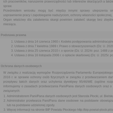
ich pracowników, naruszenie praworządności lub interesów skarżących a także
spraw.
Przedmiotem wniosku mogą być między innymi sprawy ulepszenia orga
usprawnienie pracy i zapobieganie nadużyciom, ochrony własności społecznej, 
Organ właściwy dla załatwienia skargi powinien załatwić skargę bez zbędne
miesiąca.
Podstawa prawna
Ustawa z dnia 14 czerwca 1960 r. Kodeks postępowania administracyjne
Ustawa z dnia 7 kwietnia 1989 r. Prawo o stowarzyszeniach (Dz. U. 2020
Ustawa z dnia 25 czerwca 2010 r. o sporcie (Dz. U. 2024r. poz. 1488 z p
Ustawa z dnia 16 listopada 2006 r. o opłacie skarbowej (Dz. U. 2025r. p
Ochrona danych osobowych
W związku z realizacją wymogów Rozporządzenia Parlamentu Europejskiego 
2016 r. w sprawie ochrony osób fizycznych w związku z przetwarzaniem d
przepływu takich danych oraz uchylenia dyrektywy 95/46/WE (ogólne roz
informujemy o zasadach przetwarzania Pani/Pana danych osobowych oraz o 
związanych:
Administratorem Pani/Pana danych osobowych jest Starosta Płocki, ul. Bielsk
Administrator przetwarza Pani/Pana dane osobowe na podstawie obowiąz
lub na podstawie udzielonej zgody.
Więcej informacji na stronie BIP Powiatu Płockiego http://bip.powiat-plock.pl