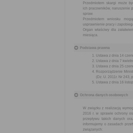
Przedmiotem skargi może by
ich pracowników, naruszenie p
spraw.
Przedmiotem wniosku mogą 
usprawnienie pracy i zapobieg
Organ właściwy dla załatwien
miesiąca.
Podstawa prawna
Ustawa z dnia 14 czer
Ustawa z dnia 7 kwietn
Ustawa z dnia 25 czerw
Rozporządzenie Ministr
(Dz. U. 2011r. Nr 243, 
Ustawa z dnia 16 listop
Ochrona danych osobowych
W związku z realizacją wymo
2016 r. w sprawie ochrony o
przepływu takich danych or
informujemy o zasadach prze
związanych: