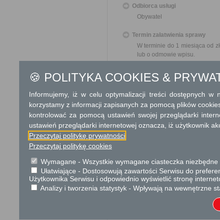
Odbiorca usługi
Obywatel
Termin załatwienia sprawy
W terminie do 1 miesiąca od z
lub o odmowie wpisu.
Informacja
🍪 POLITYKA COOKIES & PRYWA
Telefon: 242676737
Informujemy, iż w celu optymalizacji treści dostępnych w
Dodatkowe informac
korzystamy z informacji zapisanych za pomocą plików cookie
kontrolować za pomocą ustawień swojej przeglądarki inter
Opłata
ustawień przeglądarki internetowej oznacza, iż użytkownik ak
10 zł opłata skarbowa za wy
Przeczytaj politykę prywatności
Przeczytaj politykę cookies
Tryb odwoławczy
Wymagane - Wszystkie wymagane ciasteczka niezbędne do
Odwołanie wnosi się do Samor
Ułatwiające - Dostosowują zawartości Serwisu do preferen
za pośrednictwem organu, kt
Użytkownika Serwisu i odpowiednio wyświetlić stronę interne
w Urzędzie lub data jego nada
Analizy i tworzenia statystyk - Wpływają na wewnętrzne st
od opłat.
Skargi i wnioski