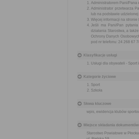
Administratorem Pani/Pana d
Administrator przetwarza 
lub na podstawie udzielonej
Więcej informacji na stronie
Jeśli ma Pani/Pan pytani
działania Starostwa, a tak
Ochrony Danych Osobowych w
pod nr telefonu: 24 268 67 7
Klasyfikacje usługi
Usługi dla obywateli - Sport
Kategorie życiowe
Sport
Szkoła
Słowa kluczowe
wpis, ewidencja klubów sporto
Miejsce składania dokumentów
Starostwo Powiatowe w Płocku
ul. Bielska 59