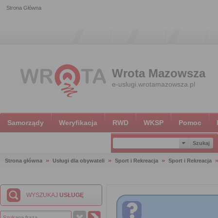
Strona Główna
Wrota Mazowsza
e-uslugi.wrotamazowsza.pl
Samorządy
Weryfikacja
RWD
WKSP
Pomoc
Strona główna
Usługi dla obywateli
Sport i Rekreacja
Sport i Rekreacja
WYSZUKAJ
USŁUGĘ