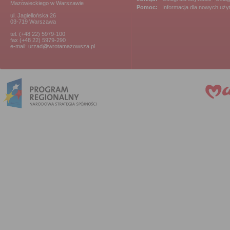
Mazowieckiego w Warszawie
Pomoc:
Informacja dla nowych uż
ul. Jagiellońska 26
03-719 Warszawa
tel. (+48 22) 5979-100
fax (+48 22) 5979-290
e-mail: urzad@wrotamazowsza.pl