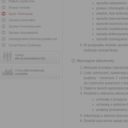
Polityka społeczna
sposób nabywania i 
Skargi i wnioski
prawa i obowiązki c
władze, tryb dokony
Sport i Rekreacja
sposób reprezentow
Sprawy komunalne
warunki ważności je
Sprawy komunikacyjne
sposób uzyskiwania
Sprawy obywatelskie
zasady dokonywania
Udostępnianie informacji publicznej
sposób rozwiązania 
W przypadku klubów sportow
Urząd Stanu Cywilnego
realizuje zarząd klubu.
Usługi
dla przedsiębiorców
Wymagane dokumenty
Wniosek Komitetu Założyciel
Usługi
dla instytucji,
Listę założycieli, zawieraj
urzędów
podpisy - minimum 7 członk
do czynności prawnych z d
Statut w dwóch egzemplarza
Protokół z zebrania założyci
uchwałę o przyjęciu 
uchwałę o wyborze K
podpisy przewodnicz
Informacją o adresie tymcza
Dowód uiszczenia opłaty sk