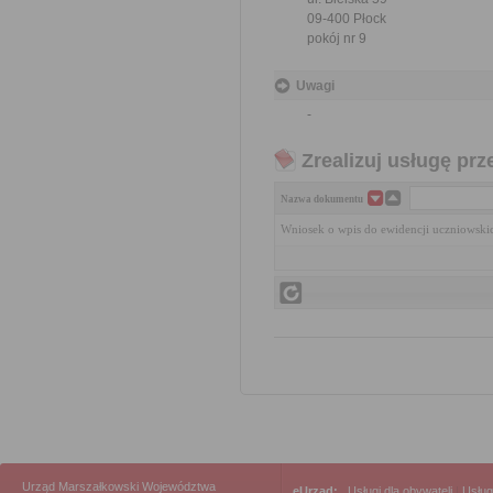
09-400 Płock
pokój nr 9
Uwagi
-
Zrealizuj usługę prz
Nazwa dokumentu
Wniosek o wpis do ewidencji uczniowsk
Urząd Marszałkowski Województwa
eUrząd:
Usługi dla obywateli
|
Usług