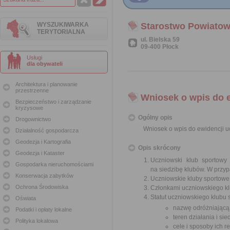
WYSZUKIWARKA
Starostwo Powiatow
TERYTORIALNA
ul. Bielska 59
09-400 Płock
Usługi
dla obywateli
Architektura i planowanie
przestrzenne
Wniosek o wpis do 
Bezpieczeństwo i zarządzanie
kryzysowe
Ogólny opis
Drogownictwo
Wniosek o wpis do ewidencji 
Działalność gospodarcza
Geodezja i Kartografia
Opis skrócony
Geodezja i Kataster
Uczniowski klub sportowy
Gospodarka nieruchomościami
na siedzibę klubów. W przy
Konserwacja zabytków
Uczniowskie kluby sportowe
Ochrona Środowiska
Członkami uczniowskiego kl
Statut uczniowskiego klubu
Oświata
nazwę odróżniającą g
Podatki i opłaty lokalne
teren działania i sie
Polityka lokalowa
cele i sposoby ich re