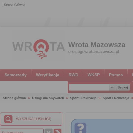
Strona Główna
Wrota Mazowsza
e-uslugi.wrotamazowsza.pl
Samorządy
Weryfikacja
RWD
WKSP
Pomoc
Strona główna
Usługi dla obywateli
Sport i Rekreacja
Sport i Rekreacja
WYSZUKAJ
USŁUGĘ