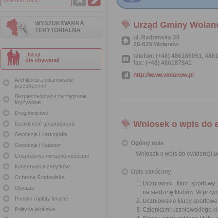
WYSZUKIWARKA
Urząd Gminy Wola
TERYTORIALNA
ul. Radomska 20
26-625 Wolanów
Usługi
telefon: (+48) 486186051, 48
dla obywateli
fax: (+48) 486187941
http://www.wolanow.pl
Architektura i planowanie
przestrzenne
Bezpieczeństwo i zarządzanie
kryzysowe
Drogownictwo
Wniosek o wpis do 
Działalność gospodarcza
Geodezja i Kartografia
Ogólny opis
Geodezja i Kataster
Wniosek o wpis do ewidencji 
Gospodarka nieruchomościami
Konserwacja zabytków
Opis skrócony
Ochrona Środowiska
Uczniowski klub sportowy
Oświata
na siedzibę klubów. W przy
Podatki i opłaty lokalne
Uczniowskie kluby sportowe
Polityka lokalowa
Członkami uczniowskiego kl