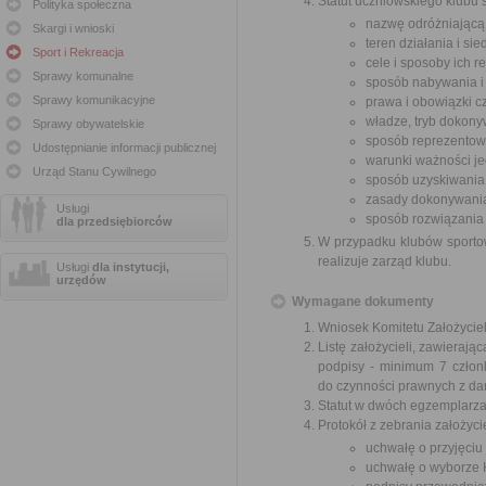
Statut uczniowskiego klubu
Polityka społeczna
nazwę odróżniającą g
Skargi i wnioski
teren działania i sie
Sport i Rekreacja
cele i sposoby ich re
Sprawy komunalne
sposób nabywania i 
Sprawy komunikacyjne
prawa i obowiązki c
władze, tryb dokony
Sprawy obywatelskie
sposób reprezentow
Udostępnianie informacji publicznej
warunki ważności je
Urząd Stanu Cywilnego
sposób uzyskiwania
zasady dokonywania
Usługi
sposób rozwiązania 
dla przedsiębiorców
W przypadku klubów sportow
realizuje zarząd klubu.
Usługi
dla instytucji,
urzędów
Wymagane dokumenty
Wniosek Komitetu Założyciel
Listę założycieli, zawieraj
podpisy - minimum 7 członk
do czynności prawnych z d
Statut w dwóch egzemplarza
Protokół z zebrania założyci
uchwałę o przyjęciu 
uchwałę o wyborze K