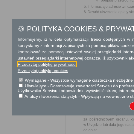
podpisy przewodnicz
Informacją o adresie tymcza
Dowód uiszczenia opłaty sk
Odbiorca usługi
🍪 POLITYKA COOKIES & PRYWA
Obywatel
Informujemy, iż w celu optymalizacji treści dostępnych w
Termin załatwienia sprawy
korzystamy z informacji zapisanych za pomocą plików cookie
W terminie do 1 miesiąca od z
kontrolować za pomocą ustawień swojej przeglądarki inter
lub o odmowie wpisu.
ustawień przeglądarki internetowej oznacza, iż użytkownik ak
Informacja
Przeczytaj politykę prywatności
Przeczytaj politykę cookies
Dodatkowe informac
Wymagane - Wszystkie wymagane ciasteczka niezbędne do
Ułatwiające - Dostosowują zawartości Serwisu do preferen
Opłata
Użytkownika Serwisu i odpowiednio wyświetlić stronę interne
10 zł opłata skarbowa za wy
Analizy i tworzenia statystyk - Wpływają na wewnętrzne st
Tryb odwoławczy
Odwołanie wnosi się do Samor
za pośrednictwem organu, kt
w Urzędzie lub data jego nada
od opłat.