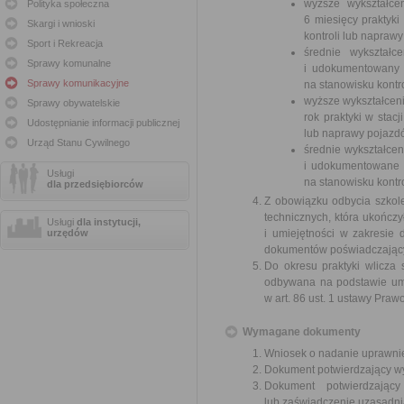
wyższe wykształce
Polityka społeczna
6 miesięcy praktyki
Skargi i wnioski
kontroli lub napraw
Sport i Rekreacja
średnie wykształc
Sprawy komunalne
i udokumentowany r
Sprawy komunikacyjne
na stanowisku kontr
wyższe wykształcen
Sprawy obywatelskie
rok praktyki w stac
Udostępnianie informacji publicznej
lub naprawy pojazd
Urząd Stanu Cywilnego
średnie wykształcen
i udokumentowane 2 
Usługi
na stanowisku kontr
dla przedsiębiorców
Z obowiązku odbycia szkol
technicznych, która ukończ
Usługi
dla instytucji,
urzędów
i umiejętności w zakresie
dokumentów poświadczający
Do okresu praktyki wlicza 
odbywana na podstawie umo
w art. 86 ust. 1 ustawy Pra
Wymagane dokumenty
Wniosek o nadanie uprawnie
Dokument potwierdzający wyk
Dokument potwierdzając
lub zaświadczenie uzasadni