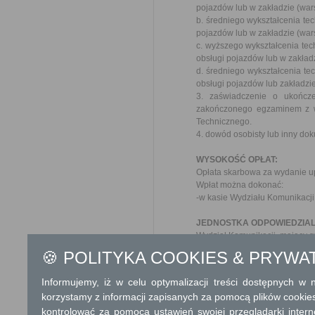
pojazdów lub w zakładzie (war
b. średniego wykształcenia te
pojazdów lub w zakładzie (war
c. wyższego wykształcenia tec
obsługi pojazdów lub w zakład
d. średniego wykształcenia te
obsługi pojazdów lub zakładzi
3. zaświadczenie o ukończe
zakończonego egzaminem z w
Technicznego.
4. dowód osobisty lub inny do
WYSOKOŚĆ OPŁAT:
Opłata skarbowa za wydanie u
Wpłat można dokonać:
-w kasie Wydziału Komunikacji
JEDNOSTKA ODPOWIEDZIAL
Wydział Komunikacji, mający s
(I piętro) tel. 682 48 41 w. 26 
🍪 POLITYKA COOKIES & PRYWA
Interesanci przyjmowani są w p
Informujemy, iż w celu optymalizacji treści dostępnych w
TERMIN ODPOWIEDZI:
korzystamy z informacji zapisanych za pomocą plików cookie
1. Bez zbędnej zwłoki, pod w
kontrolować za pomocą ustawień swojej przeglądarki inter
2. Załatwienie sprawy wymaga