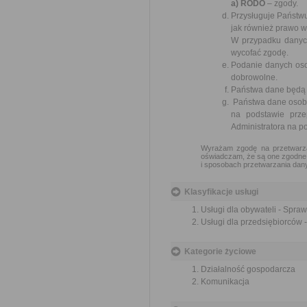
a) RODO
– zgody.
Przysługuje Państwu
jak również prawo 
W przypadku danych
wycofać zgodę.
Podanie danych oso
dobrowolne.
Państwa dane będą 
Państwa dane osob
na podstawie prze
Administratora na 
Wyrażam zgodę na przetwarza
oświadczam, że są one zgodne z
i sposobach przetwarzania dany
Klasyfikacje usługi
Usługi dla obywateli - Spra
Usługi dla przedsiębiorców
Kategorie życiowe
Działalność gospodarcza
Komunikacja