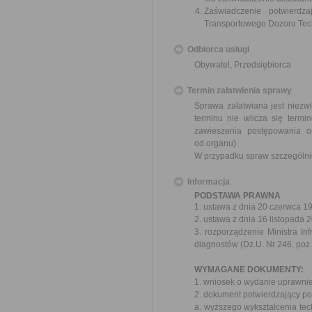
Zaświadczenie potwierdz
Transportowego Dozoru Tec
Odbiorca usługi
Obywatel, Przedsiębiorca
Termin załatwienia sprawy
Sprawa załatwiana jest niezwł
terminu nie wlicza się term
zawieszenia postępowania 
od organu).
W przypadku spraw szczególni
Informacja
PODSTAWA PRAWNA
1. ustawa z dnia 20 czerwca 19
2. ustawa z dnia 16 listopada 2
3. rozporządzenie Ministra I
diagnostów (Dz.U. Nr 246, poz
WYMAGANE DOKUMENTY:
1. wniosek o wydanie uprawnie
2. dokument potwierdzający p
a. wyższego wykształcenia tec