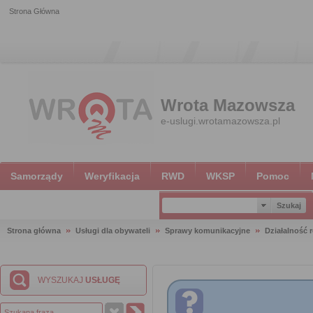
Strona Główna
Wrota Mazowsza
e-uslugi.wrotamazowsza.pl
Samorządy
Weryfikacja
RWD
WKSP
Pomoc
Strona główna
Usługi dla obywateli
Sprawy komunikacyjne
Działalność 
WYSZUKAJ
USŁUGĘ