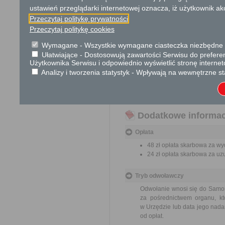
szczególnie skomplikowanej
ustawień przeglądarki internetowej oznacza, iż użytkownik ak
postępowaniu odwoławczym - w
Przeczytaj politykę prywatności
Przeczytaj politykę cookies
TRYB ODWOŁAWCZY:
Od decyzji służy odwołanie 
Wymagane - Wszystkie wymagane ciasteczka niezbędne do
Garwolińskiego w terminie 14 d
Ułatwiające - Dostosowują zawartości Serwisu do preferen
Użytkownika Serwisu i odpowiednio wyświetlić stronę interne
Analizy i tworzenia statystyk - Wpływają na wewnętrzne st
UWAGI:
Uprawnienie diagnosty wydaw
niekompletne wzywa się wnios
Dodatkowe informac
Opłata
48 zł opłata skarbowa za wy
24 zł opłata skarbowa za uz
Tryb odwoławczy
Odwołanie wnosi się do Samor
za pośrednictwem organu, kt
w Urzędzie lub data jego nada
od opłat.