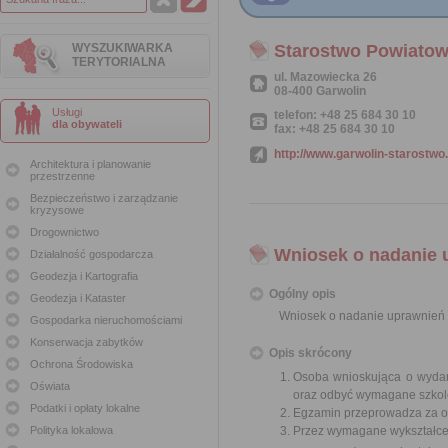
WYSZUKIWARKA
Starostwo Powiatow
TERYTORIALNA
ul. Mazowiecka 26
08-400 Garwolin
Usługi
telefon: +48 25 684 30 10
dla obywateli
fax: +48 25 684 30 10
http://www.garwolin-starostwo.
Architektura i planowanie
przestrzenne
Bezpieczeństwo i zarządzanie
kryzysowe
Drogownictwo
Wniosek o nadanie 
Działalność gospodarcza
Geodezja i Kartografia
Ogólny opis
Geodezja i Kataster
Wniosek o nadanie uprawnień 
Gospodarka nieruchomościami
Konserwacja zabytków
Opis skrócony
Ochrona Środowiska
Osoba wnioskująca o wydan
Oświata
oraz odbyć wymagane szkolen
Podatki i opłaty lokalne
Egzamin przeprowadza za op
Polityka lokalowa
Przez wymagane wykształceni