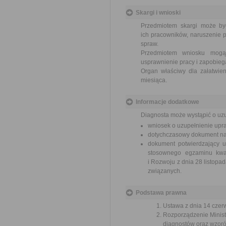
Skargi i wnioski
Przedmiotem skargi może by
ich pracowników, naruszenie p
spraw.
Przedmiotem wniosku mogą 
usprawnienie pracy i zapobieg
Organ właściwy dla załatwien
miesiąca.
Informacje dodatkowe
Diagnosta może wystąpić o uz
wniosek o uzupełnienie upr
dotychczasowy dokument na
dokument potwierdzający u
stosownego egzaminu kwali
i Rozwoju z dnia 28 listop
związanych.
Podstawa prawna
Ustawa z dnia 14 czer
Rozporządzenie Ministr
diagnostów oraz wzoró