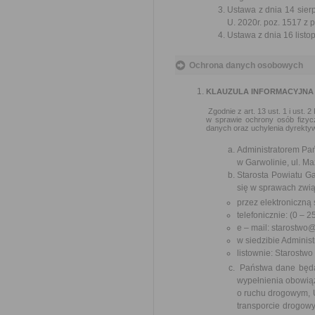
Ustawa z dnia 14 sier
U. 2020r. poz. 1517 z 
Ustawa z dnia 16 listop
Ochrona danych osobowych
KLAUZULA INFORMACYJNA
Zgodnie z art. 13 ust. 1 i ust.
w sprawie ochrony osób fizy
danych oraz uchylenia dyrekty
Administratorem Pań
w Garwolinie, ul. Ma
Starosta Powiatu G
się w sprawach zwią
przez elektroniczną
telefonicznie: (0 – 
e – mail: starostwo
w siedzibie Administ
listownie: Starostw
Państwa dane będ
wypełnienia obowiąz
o ruchu drogowym, U
transporcie drogow