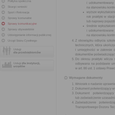
Polityka społeczna
i udokumentowany r
Skargi i wnioski
na stanowisku kontr
wyższe wykształcen
Sport i Rekreacja
rok praktyki w stac
Sprawy komunalne
lub naprawy pojazd
Sprawy komunikacyjne
średnie wykształcen
Sprawy obywatelskie
i udokumentowane 2 
Udostępnianie informacji publicznej
na stanowisku kontr
Z obowiązku odbycia szkol
Urząd Stanu Cywilnego
technicznych, która ukończ
Usługi
i umiejętności w zakresie
dla przedsiębiorców
dokumentów poświadczający
Do okresu praktyki wlicza 
Usługi
dla instytucji,
odbywana na podstawie umo
urzędów
w art. 86 ust. 1 ustawy Pra
Wymagane dokumenty
Wniosek o nadanie uprawnie
Dokument potwierdzający wyk
Dokument potwierdzając
lub zaświadczenie uzasadni
Zaświadczenie potwierdz
Transportowego Dozoru Tec