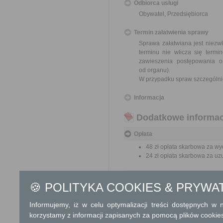
Odbiorca usługi
Obywatel, Przedsiębiorca
Termin załatwienia sprawy
Sprawa załatwiana jest niezwł
terminu nie wlicza się term
zawieszenia postępowania 
od organu).
W przypadku spraw szczególni
Informacja
Dodatkowe informac
Opłata
48 zł opłata skarbowa za wy
24 zł opłata skarbowa za uz
Informacje o płatnościach
🍪 POLITYKA COOKIES & PRYWA
Numer rachunku bankowego:
969128000220010000086600
Informujemy, iż w celu optymalizacji treści dostępnych w
Nazwa odbiorcy rachunku ba
Powiat Grójecki
korzystamy z informacji zapisanych za pomocą plików cookie