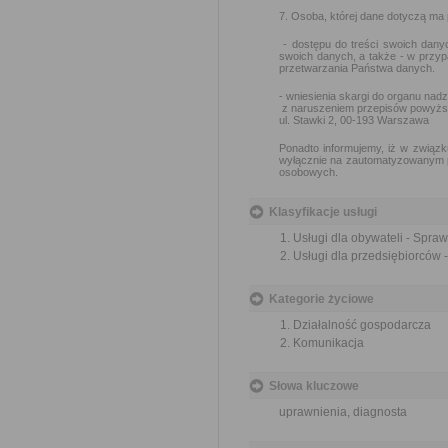
7. Osoba, której dane dotyczą ma
- dostępu do treści swoich danyc
swoich danych, a także - w przy
przetwarzania Państwa danych.
- wniesienia skargi do organu na
z naruszeniem przepisów powyżs
ul. Stawki 2, 00-193 Warszawa
Ponadto informujemy, iż w związk
wyłącznie na zautomatyzowanym pr
osobowych.
Klasyfikacje usługi
Usługi dla obywateli - Spra
Usługi dla przedsiębiorców
Kategorie życiowe
Działalność gospodarcza
Komunikacja
Słowa kluczowe
uprawnienia, diagnosta