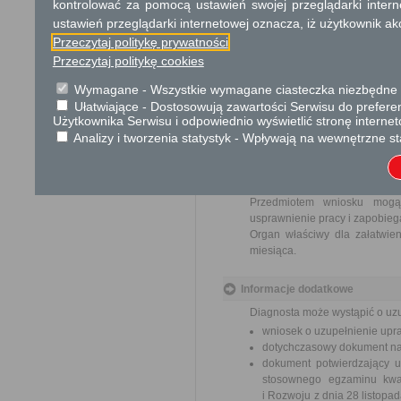
kontrolować za pomocą ustawień swojej przeglądarki inter
Tryb odwoławczy
ustawień przeglądarki internetowej oznacza, iż użytkownik ak
Przeczytaj politykę prywatności
Odwołanie wnosi się do Samor
Przeczytaj politykę cookies
za pośrednictwem organu, kt
w Urzędzie lub data jego nada
Wymagane - Wszystkie wymagane ciasteczka niezbędne do
od opłat.
Ułatwiające - Dostosowują zawartości Serwisu do preferen
Użytkownika Serwisu i odpowiednio wyświetlić stronę interne
Skargi i wnioski
Analizy i tworzenia statystyk - Wpływają na wewnętrzne st
Przedmiotem skargi może by
ich pracowników, naruszenie p
spraw.
Przedmiotem wniosku mogą 
usprawnienie pracy i zapobieg
Organ właściwy dla załatwien
miesiąca.
Informacje dodatkowe
Diagnosta może wystąpić o uz
wniosek o uzupełnienie upr
dotychczasowy dokument na
dokument potwierdzający u
stosownego egzaminu kwali
i Rozwoju z dnia 28 listop