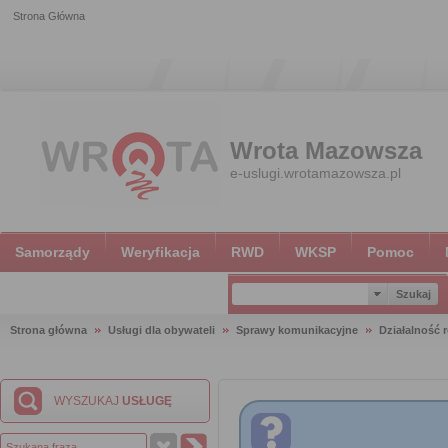
Strona Główna
Wrota Mazowsza
e-uslugi.wrotamazowsza.pl
Samorządy
Weryfikacja
RWD
WKSP
Pomoc
Strona główna
Usługi dla obywateli
Sprawy komunikacyjne
Działalność 
WYSZUKAJ
USŁUGĘ