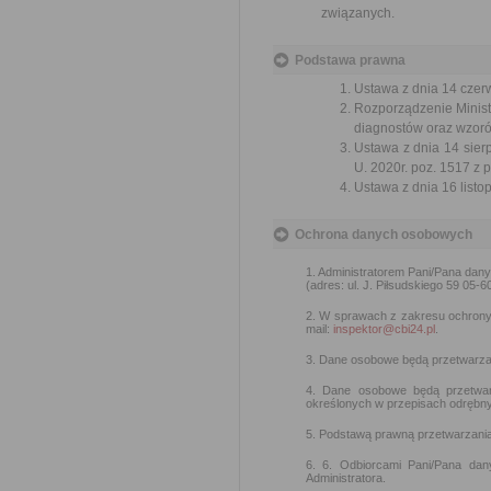
związanych.
Podstawa prawna
Ustawa z dnia 14 czer
Rozporządzenie Ministr
diagnostów oraz wzoró
Ustawa z dnia 14 sier
U. 2020r. poz. 1517 z 
Ustawa z dnia 16 listop
Ochrona danych osobowych
1. Administratorem Pani/Pana dan
(adres: ul. J. Piłsudskiego 59 05-6
2. W sprawach z zakresu ochron
mail:
inspektor@cbi24.pl
.
3. Dane osobowe będą przetwarzan
4. Dane osobowe będą przetwar
określonych w przepisach odrębny
5. Podstawą prawną przetwarzania d
6. 6. Odbiorcami Pani/Pana da
Administratora.