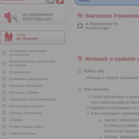
WYSZUKIWARKA
Starostwo Powiatow
TERYTORIALNA
ul. Piłsudskiego 59
05-600 Grójec
Usługi
dla obywateli
Architektura i planowanie
przestrzenne
Wniosek o nadanie 
Bezpieczeństwo i zarządzanie
kryzysowe
Ogólny opis
Drogownictwo
Wniosek o nadanie uprawnień 
Działalność gospodarcza
Geodezja i Kartografia
Opis skrócony
Geodezja i Kataster
Osoba wnioskująca o wydan
Gospodarka nieruchomościami
oraz odbyć wymagane szkolen
Konserwacja zabytków
Egzamin przeprowadza za op
Ochrona Środowiska
Przez wymagane wykształceni
Oświata
wyższe wykształce
6 miesięcy praktyki
Podatki i opłaty lokalne
kontroli lub napraw
Polityka lokalowa
średnie wykształc