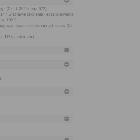
go (Dz. U. 2024r. poz. 572)
2014 r. w sprawie szkolenia i egzaminowania
poz. 1921)
rogowym oraz niektórych innych ustaw (Dz.
oz. 1154 z późn. zm.)
a