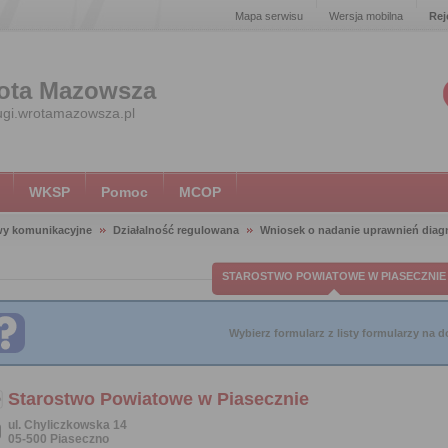
Mapa serwisu
Wersja mobilna
Rej
ota Mazowsza
ugi.wrotamazowsza.pl
WKSP
Pomoc
MCOP
wy komunikacyjne
Działalność regulowana
Wniosek o nadanie uprawnień diag
STAROSTWO POWIATOWE W PIASECZNIE
Wybierz formularz z listy formularzy na do
Starostwo Powiatowe w Piasecznie
ul. Chyliczkowska 14
05-500 Piaseczno