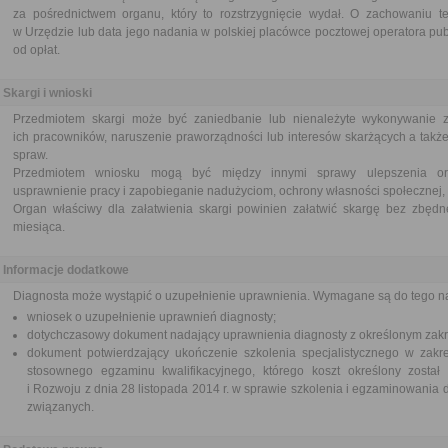
za pośrednictwem organu, który to rozstrzygnięcie wydał. O zachowaniu t
w Urzędzie lub data jego nadania w polskiej placówce pocztowej operatora pu
od opłat.
Skargi i wnioski
Przedmiotem skargi może być zaniedbanie lub nienależyte wykonywanie 
ich pracowników, naruszenie praworządności lub interesów skarżących a także
spraw.
Przedmiotem wniosku mogą być między innymi sprawy ulepszenia orga
usprawnienie pracy i zapobieganie nadużyciom, ochrony własności społecznej, 
Organ właściwy dla załatwienia skargi powinien załatwić skargę bez zbędne
miesiąca.
Informacje dodatkowe
Diagnosta może wystąpić o uzupełnienie uprawnienia. Wymagane są do tego n
wniosek o uzupełnienie uprawnień diagnosty;
dotychczasowy dokument nadający uprawnienia diagnosty z określonym zak
dokument potwierdzający ukończenie szkolenia specjalistycznego w zakre
stosownego egzaminu kwalifikacyjnego, którego koszt określony został 
i Rozwoju z dnia 28 listopada 2014 r. w sprawie szkolenia i egzaminowani
związanych.