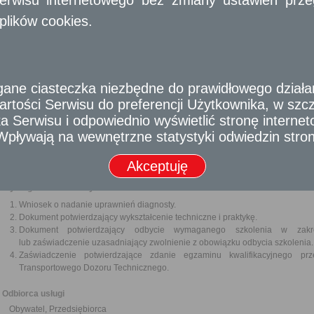
wyższe wykształcenie w obszarze nauk technicznych o specjalnośc
plików cookies.
rok praktyki w stacji kontroli pojazdów lub w zakładzie (warsztaci
lub naprawy pojazdów, albo
średnie wykształcenie techniczne lub wykształcenie średnie branż
i udokumentowane 2 lata praktyki w stacji kontroli pojazdów lub 
na stanowisku kontroli lub naprawy pojazdów.
e ciasteczka niezbędne do prawidłowego działania
Z obowiązku odbycia szkolenia jest zwolniona osoba ubiegająca się o w
technicznych, która ukończyła studia wyższe na kierunku studiów w obsza
rtości Serwisu do preferencji Użytkownika, w szcze
i umiejętności w zakresie diagnostyki samochodowej. Zwolnienie następ
 Serwisu i odpowiednio wyświetlić stronę interne
dokumentów poświadczających ukończenie studiów wyższych.
- Wpływają na wewnętrzne statystyki odwiedzin stro
Do okresu praktyki wlicza się praktykę objętą programem kształcenia na 
odbywana na podstawie umowy zawartej między uczelnią a stacją kontrol
w art. 86 ust. 1 ustawy Prawo o ruchu drogowym.
Akceptuję
Wymagane dokumenty
Wniosek o nadanie uprawnień diagnosty.
Dokument potwierdzający wykształcenie techniczne i praktykę.
Dokument potwierdzający odbycie wymaganego szkolenia w zakre
lub zaświadczenie uzasadniający zwolnienie z obowiązku odbycia szkolenia.
Zaświadczenie potwierdzające zdanie egzaminu kwalifikacyjnego pr
Transportowego Dozoru Technicznego.
Odbiorca usługi
Obywatel, Przedsiębiorca