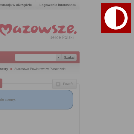
estracja w eUrzędzie
Logowanie interesanta
nosty
Starostwo Powiatowe w Piasecznie
Powrót
le strony.