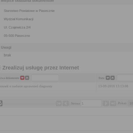
Miejsce składania dokumentów
Starostwo Powiatowe w Piasecznie
Wydział Komunikacji
Ul. Czajewicza 2/4
05-500 Piaseczno
Uwagi
brak
Zrealizuj usługę przez Internet
zwa dokumentu
Data
iosek o nadanie uprawnień diagnosty
13-09-2018 13:13:08
Pokaż 
Strona 