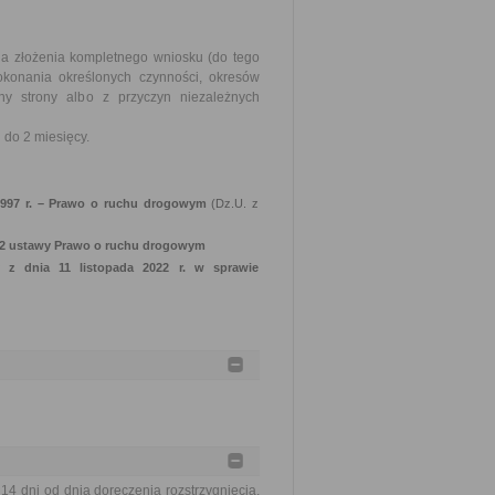
nia złożenia kompletnego wniosku (do tego
okonania określonych czynności, okresów
y strony albo z przyczyn niezależnych
do 2 miesięcy.
 1997 r. – Prawo o ruchu drogowym
(Dz.U. z
t. 2 ustawy Prawo o ruchu drogowym
ry z dnia 11 listopada 2022 r. w sprawie
 dni od dnia doręczenia rozstrzygnięcia,