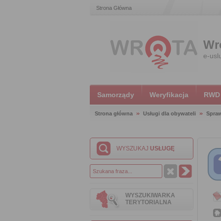
Strona Główna
Wr
e-usl
Samorządy
Weryfikacja
RWD
Strona główna
Usługi dla obywateli
Spra
WYSZUKAJ
USŁUGĘ
WYSZUKIWARKA
TERYTORIALNA