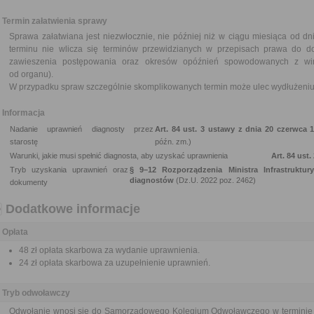
Termin załatwienia sprawy
Sprawa załatwiana jest niezwłocznie, nie później niż w ciągu miesiąca od d
terminu nie wlicza się terminów przewidzianych w przepisach prawa do d
zawieszenia postępowania oraz okresów opóźnień spowodowanych z win
od organu).
W przypadku spraw szczególnie skomplikowanych termin może ulec wydłużeniu 
Informacja
Nadanie uprawnień diagnosty przez
Art. 84 ust. 3 ustawy z dnia 20 czerwca
starostę
późn. zm.)
Warunki, jakie musi spełnić diagnosta, aby uzyskać uprawnienia
Art. 84 us
Tryb uzyskania uprawnień oraz
§ 9–12 Rozporządzenia Ministra Infrastruktu
diagnostów
(Dz.U. 2022 poz. 2462)
dokumenty
Dodatkowe informacje
Opłata
48 zł opłata skarbowa za wydanie uprawnienia.
24 zł opłata skarbowa za uzupełnienie uprawnień.
Tryb odwoławczy
Odwołanie wnosi się do Samorządowego Kolegium Odwoławczego w terminie 14