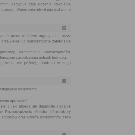
erminu decyduje data złożenia odwołania
blicznego. Wniesienie odwołania jest wolne
zadań przez właściwe organy albo przez
 przewlekłe lub biurokratyczne załatwianie
nizacji, wzmacnianie praworządności,
lepszego zaspokajania potrzeb ludności.
j zwłoki, nie później jednak niż w ciągu
astępujące dokumenty:
resem uprawnień;
sie o jaki ubiega się diagnosta i zdanie
w Rozporządzeniu Ministra Infrastruktury
a diagnostów oraz wzorów dokumentów z tym