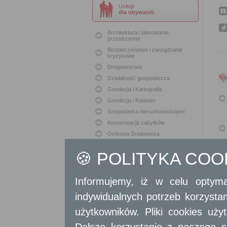
Usługi
dla obywateli
Architektura i planowanie
przestrzenne
Bezpieczeństwo i zarządzanie
kryzysowe
Drogownictwo
Działalność gospodarcza
Geodezja i Kartografia
Geodezja i Kataster
Gospodarka nieruchomościami
Konserwacja zabytków
Ochrona Środowiska
Oświata
🍪 POLITYKA CO
Podatki i opłaty lokalne
Polityka lokalowa
Polityka społeczna
Informujemy, iż w celu optyma
Skargi i wnioski
indywidualnych potrzeb korzyst
Sport i Rekreacja
użytkowników. Pliki cookies uż
Sprawy komunalne
Sprawy komunikacyjne
Dalsze korzystanie z naszego s