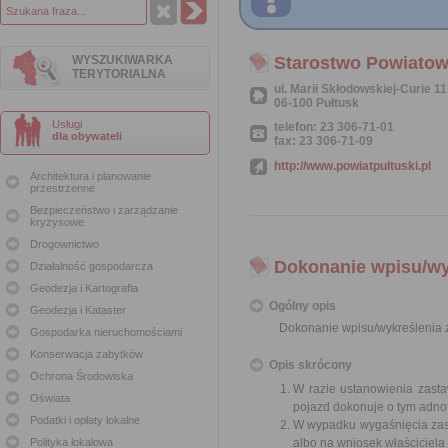
WYSZUKIWARKA
Starostwo Powiatow
TERYTORIALNA
ul. Marii Skłodowskiej-Curie 11
06-100 Pułtusk
Usługi
telefon: 23 306-71-01
dla obywateli
fax: 23 306-71-09
http://www.powiatpultuski.pl
Architektura i planowanie
przestrzenne
Bezpieczeństwo i zarządzanie
kryzysowe
Drogownictwo
Dokonanie wpisu/wy
Działalność gospodarcza
Geodezja i Kartografia
Ogólny opis
Geodezja i Kataster
Dokonanie wpisu/wykreślenia 
Gospodarka nieruchomościami
Konserwacja zabytków
Opis skrócony
Ochrona Środowiska
W razie ustanowienia zasta
Oświata
pojazd dokonuje o tym adnot
Podatki i opłaty lokalne
W wypadku wygaśnięcia zast
Polityka lokalowa
albo na wniosek właściciela