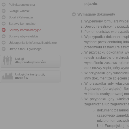
pojazdu.
Polityka społeczna
Skargi i wnioski
Wymagane dokumenty
Sport i Rekreacja
Wypełniony formularz wnios
Sprawy komunalne
Dowód rejestracyjny pojazd
Sprawy komunikacyjne
Pełnomocnictwo w przypadku
Sprawy obywatelskie
W przypadku dokonania wpis
wydane przez centralną inf
Udostępnianie informacji publicznej
przedmiotu zastawu rejestro
Urząd Stanu Cywilnego
W przypadku dokonania wy
rejestr zastawów o wykreśl
Usługi
dla przedsiębiorców
wykreśleniu zastawu rejes
oraz nazwy sądu, który wyda
W przypadku gdy właścicie
Usługi
dla instytucji,
urzędów
inny dokument ze zdjęciem 
W przypadku gdy właścici
Sądowego (do wglądu). Spr
w imieniu osoby prawnej mo
W przypadku gdy właścici
zagraniczna lub zagraniczne
dokument tożsamośc
czasowego zameldo
udzieleniem zezwole
Unii Europejskiej, 