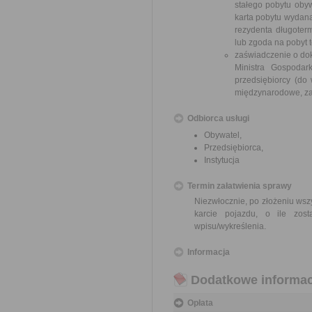
stałego pobytu obyw
karta pobytu wydana
rezydenta długoterm
lub zgoda na pobyt 
zaświadczenie o dok
Ministra Gospodar
przedsiębiorcy (do
międzynarodowe, za
Odbiorca usługi
Obywatel,
Przedsiębiorca,
Instytucja
Termin załatwienia sprawy
Niezwłocznie, po złożeniu ws
karcie pojazdu, o ile zo
wpisu/wykreślenia.
Informacja
Dodatkowe informac
Opłata