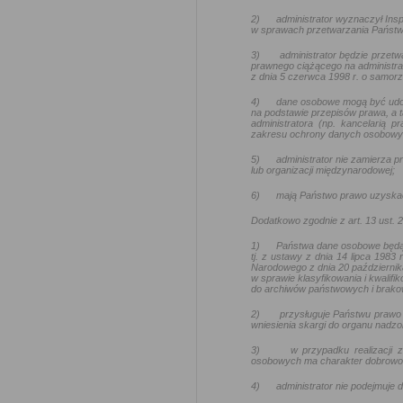
2)
administrator wyznaczył In
w sprawach przetwarzania Państw
3)
administrator będzie przetw
prawnego ciążącego na administra
z dnia 5 czerwca 1998 r. o samo
4)
dane osobowe mogą być udo
na podstawie przepisów prawa, a t
administratora (np. kancelarią
zakresu ochrony danych osobowy
5)
administrator nie zamierza
lub organizacji międzynarodowej;
6)
mają Państwo prawo uzyskać
Dodatkowo zgodnie z art. 13 ust.
1)
Państwa dane osobowe będą
tj. z ustawy z dnia 14 lipca 1983
Narodowego z dnia 20 październik
w sprawie klasyfikowania i kwalif
do archiwów państwowych i brakow
2)
przysługuje Państwu prawo 
wniesienia skargi do organu nadz
3)
w przypadku realizacji
osobowych ma charakter dobrowoln
4)
administrator nie podejmuj