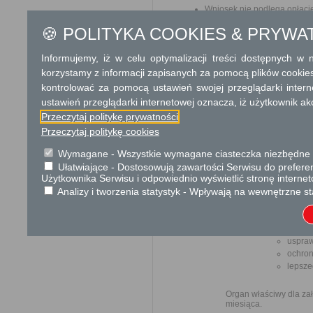
Wniosek nie podlega opłaci
Opłata skarbowa w kwocie 1
🍪 POLITYKA COOKIES & PRYWA
jego odpisu, wypisu lub kopii
Informujemy, iż w celu optymalizacji treści dostępnych w
Tryb odwoławczy
korzystamy z informacji zapisanych za pomocą plików cookie
Brak
kontrolować za pomocą ustawień swojej przeglądarki inter
ustawień przeglądarki internetowej oznacza, iż użytkownik ak
Skargi i wnioski
Przeczytaj politykę prywatności
Przedmiotem skargi
Przeczytaj politykę cookies
przez ich pracown
biurokratyczne załat
Wymagane - Wszystkie wymagane ciasteczka niezbędne do
Ułatwiające - Dostosowują zawartości Serwisu do preferen
Użytkownika Serwisu i odpowiednio wyświetlić stronę interne
Przedmiotem w
Analizy i tworzenia statystyk - Wpływają na wewnętrzne st
ulepsz
wzmacn
uspraw
ochron
lepsze
Organ właściwy dla zał
miesiąca.