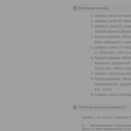
Podstawa prawna
Ustawa z dnia 14 czer
Ustawa z dnia 20 czer
Ustawa z dnia 22 maj
Polskim Biurze Ubezpie
Rozporządzenie Minist
trybu nadawania i umie
Ustawa z dnia 14 sier
U. 2020r. poz. 1517 z 
Rozporządzenie Minist
sprawach związanych
2022r. poz. 1849 z póź
Ustawa z dnia 6 grudni
Rozporządzenie Minis
rejestracyjnych pojaz
poz. 1542)
Ustawa z dnia 16 listop
Ochrona danych osobowych
Zgodnie z art. 13 ust. 1 Ogólneg
1)
administratorem Państwa da
adres: ul. Marii Skłodowskiej-Curie