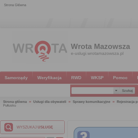
Strona Główna
Wrota Mazowsza
e-uslugi.wrotamazowsza.pl
Samorządy
Weryfikacja
RWD
WKSP
Pomoc
Strona główna
Usługi dla obywateli
Sprawy komunikacyjne
Rejestracja 
Pułtusku
WYSZUKAJ
USŁUGĘ