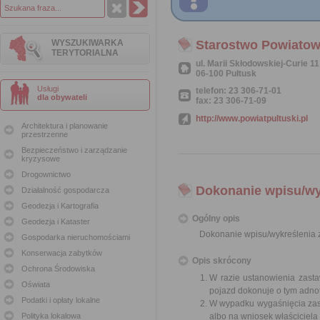
WYSZUKIWARKA
Starostwo Powiatow
TERYTORIALNA
ul. Marii Skłodowskiej-Curie 11
06-100 Pułtusk
Usługi
telefon: 23 306-71-01
dla obywateli
fax: 23 306-71-09
http://www.powiatpultuski.pl
Architektura i planowanie
przestrzenne
Bezpieczeństwo i zarządzanie
kryzysowe
Drogownictwo
Dokonanie wpisu/wy
Działalność gospodarcza
Geodezja i Kartografia
Ogólny opis
Geodezja i Kataster
Dokonanie wpisu/wykreślenia 
Gospodarka nieruchomościami
Konserwacja zabytków
Opis skrócony
Ochrona Środowiska
W razie ustanowienia zasta
Oświata
pojazd dokonuje o tym adnot
Podatki i opłaty lokalne
W wypadku wygaśnięcia zast
Polityka lokalowa
albo na wniosek właściciela