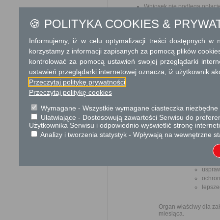
Wniosek nie podlega opłaci
Opłata skarbowa w kwocie 1
🍪 POLITYKA COOKIES & PRYWA
jego odpisu, wypisu lub kopii
Informujemy, iż w celu optymalizacji treści dostępnych w
Tryb odwoławczy
korzystamy z informacji zapisanych za pomocą plików cookie
Brak
kontrolować za pomocą ustawień swojej przeglądarki inter
ustawień przeglądarki internetowej oznacza, iż użytkownik ak
Skargi i wnioski
Przeczytaj politykę prywatności
Przedmiotem skargi
Przeczytaj politykę cookies
przez ich pracown
biurokratyczne załat
Wymagane - Wszystkie wymagane ciasteczka niezbędne do
Ułatwiające - Dostosowują zawartości Serwisu do preferen
Użytkownika Serwisu i odpowiednio wyświetlić stronę interne
Przedmiotem w
Analizy i tworzenia statystyk - Wpływają na wewnętrzne st
ulepsz
wzmacn
uspraw
ochron
lepsze
Organ właściwy dla zał
miesiąca.