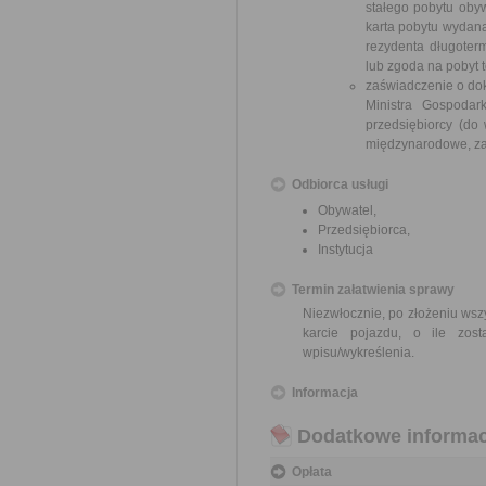
stałego pobytu obyw
karta pobytu wydana
rezydenta długoterm
lub zgoda na pobyt 
zaświadczenie o dok
Ministra Gospodar
przedsiębiorcy (do
międzynarodowe, za
Odbiorca usługi
Obywatel,
Przedsiębiorca,
Instytucja
Termin załatwienia sprawy
Niezwłocznie, po złożeniu ws
karcie pojazdu, o ile zo
wpisu/wykreślenia.
Informacja
Dodatkowe informac
Opłata