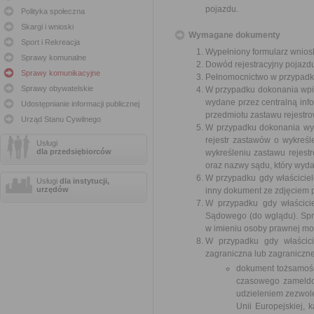
pojazdu.
Polityka społeczna
Skargi i wnioski
Wymagane dokumenty
Sport i Rekreacja
Wypełniony formularz wnios
Sprawy komunalne
Dowód rejestracyjny pojazd
Sprawy komunikacyjne
Pełnomocnictwo w przypadku
Sprawy obywatelskie
W przypadku dokonania wpis
wydane przez centralną inf
Udostępnianie informacji publicznej
przedmiotu zastawu rejestro
Urząd Stanu Cywilnego
W przypadku dokonania wy
rejestr zastawów o wykreśl
Usługi
dla przedsiębiorców
wykreśleniu zastawu rejes
oraz nazwy sądu, który wyda
W przypadku gdy właścicie
Usługi
dla instytucji,
urzędów
inny dokument ze zdjęciem 
W przypadku gdy właścici
Sądowego (do wglądu). Spr
w imieniu osoby prawnej mo
W przypadku gdy właścici
zagraniczna lub zagraniczne
dokument tożsamośc
czasowego zameldo
udzieleniem zezwole
Unii Europejskiej, 