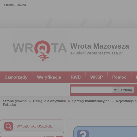
Strona Główna
Wrota Mazowsza
e-uslugi.wrotamazowsza.pl
Samorządy
Weryfikacja
RWD
WKSP
Pomoc
Strona główna
Usługi dla obywateli
Sprawy komunikacyjne
Rejestracja 
Pułtusku
WYSZUKAJ
USŁUGĘ