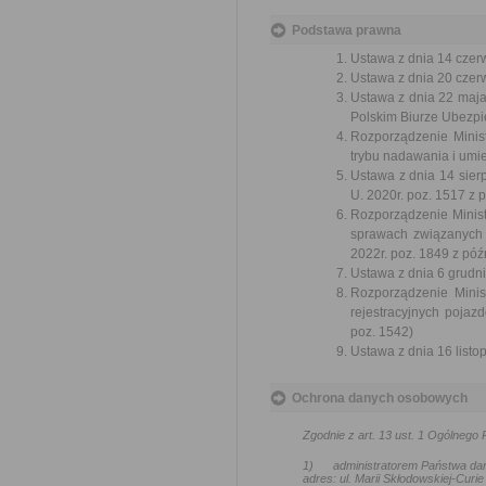
Podstawa prawna
Ustawa z dnia 14 czer
Ustawa z dnia 20 czer
Ustawa z dnia 22 maj
Polskim Biurze Ubezpie
Rozporządzenie Minist
trybu nadawania i umie
Ustawa z dnia 14 sier
U. 2020r. poz. 1517 z 
Rozporządzenie Minist
sprawach związanych
2022r. poz. 1849 z póź
Ustawa z dnia 6 grudni
Rozporządzenie Minis
rejestracyjnych pojaz
poz. 1542)
Ustawa z dnia 16 listop
Ochrona danych osobowych
Zgodnie z art. 13 ust. 1 Ogólneg
1)
administratorem Państwa da
adres: ul. Marii Skłodowskiej-Curie