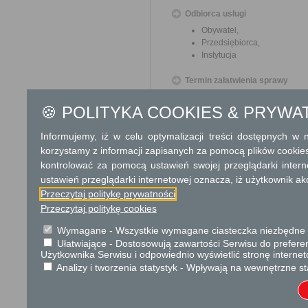
Odbiorca usługi
Obywatel,
Przedsiębiorca,
Instytucja
Termin załatwienia sprawy
Niezwłocznie po złożeniu k
🍪 POLITYKA COOKIES & PRYWA
identyfikacyjnych pojazdu i wy
Informacja
Informujemy, iż w celu optymalizacji treści dostępnych w
korzystamy z informacji zapisanych za pomocą plików cookie
Dodatkowe informac
kontrolować za pomocą ustawień swojej przeglądarki inter
ustawień przeglądarki internetowej oznacza, iż użytkownik ak
Opłata
Przeczytaj politykę prywatności
Opłata skarbowa w kwocie 
Przeczytaj politykę cookies
tabliczki znamionowej zastę
Opłata skarbowa w kwocie 1
Wymagane - Wszystkie wymagane ciasteczka niezbędne do
jego odpisu, wypisu lub kopii
Ułatwiające - Dostosowują zawartości Serwisu do preferen
Użytkownika Serwisu i odpowiednio wyświetlić stronę interne
Analizy i tworzenia statystyk - Wpływają na wewnętrzne st
Tryb odwoławczy
Brak