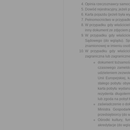
Opinia rzeczoznawcy samoc
Dowód rejestracyjny, jeżeli 
Karta pojazdu (jeżeli była w
Pełnomocnictwo w przypadku
W przypadku gdy właścicie
inny dokument ze zdjęciem 
W przypadku gdy właścici
Sądowego (do wglądu). Spr
znamionowej w imieniu osob
W przypadku gdy właścici
zagraniczna lub zagraniczne
dokument tożsamośc
czasowego zameldo
udzieleniem zezwole
Unii Europejskiej, 
stałego pobytu obyw
karta pobytu wydana
rezydenta długoterm
lub zgoda na pobyt 
zaświadczenie o dok
Ministra Gospodar
przedsiębiorcy (do 
Ośrodki kultury, 
akredytacje (do wgl