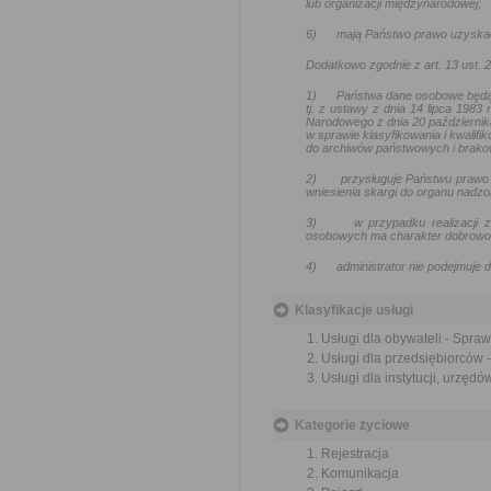
lub organizacji międzynarodowej;
6)
mają Państwo prawo uzyskać
Dodatkowo zgodnie z art. 13 ust.
1)
Państwa dane osobowe będą
tj. z ustawy z dnia 14 lipca 1983
Narodowego z dnia 20 październik
w sprawie klasyfikowania i kwalif
do archiwów państwowych i brakow
2)
przysługuje Państwu prawo 
wniesienia skargi do organu nadz
3)
w przypadku realizacji
osobowych ma charakter dobrowoln
4)
administrator nie podejmuj
Klasyfikacje usługi
Usługi dla obywateli - Spra
Usługi dla przedsiębiorców 
Usługi dla instytucji, urzę
Kategorie życiowe
Rejestracja
Komunikacja