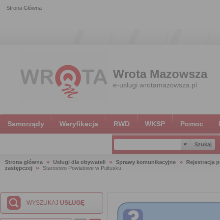
Strona Główna
Wrota Mazowsza
e-uslugi.wrotamazowsza.pl
Samorządy
Weryfikacja
RWD
WKSP
Pomoc
Strona główna
Usługi dla obywateli
Sprawy komunikacyjne
Rejestracja 
zastępczej
Starostwo Powiatowe w Pułtusku
WYSZUKAJ
USŁUGĘ