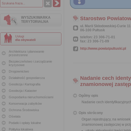
WYSZUKIWARKA
Starostwo Powiatow
TERYTORIALNA
ul. Marii Skłodowskiej-Curie 11
06-100 Pułtusk
Usługi
telefon: 23 306-71-01
dla obywateli
fax: 23 306-71-09
http://www.powiatpultuski.pl
Architektura i planowanie
przestrzenne
Bezpieczeństwo i zarządzanie
kryzysowe
Drogownictwo
Nadanie cech identy
Działalność gospodarcza
znamionowej zastęp
Geodezja i Kartografia
Geodezja i Kataster
Ogólny opis
Gospodarka nieruchomościami
Nadanie cech identyfikacyjnyc
Konserwacja zabytków
Ochrona Środowiska
Opis skrócony
Oświata
Organ rejestrujący, na wniosek
Podatki i opłaty lokalne
znamionowej zastępczej w prz
Polityka lokalowa
utraty aktualności treści ta