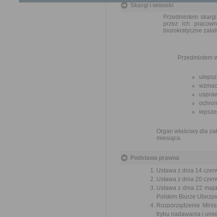
Skargi i wnioski
Przedmiotem skargi
przez ich pracown
biurokratyczne załat
Przedmiotem w
ulepsz
wzmacn
uspraw
ochron
lepsze
Organ właściwy dla zał
miesiąca.
Podstawa prawna
Ustawa z dnia 14 czer
Ustawa z dnia 20 czer
Ustawa z dnia 22 maj
Polskim Biurze Ubezpie
Rozporządzenie Minist
trybu nadawania i umie