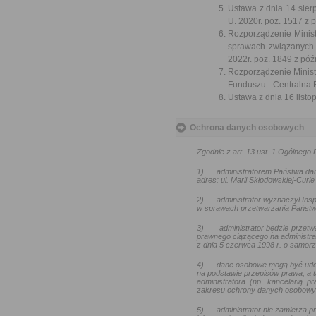
Ustawa z dnia 14 sier
U. 2020r. poz. 1517 z 
Rozporządzenie Minist
sprawach związanych
2022r. poz. 1849 z póź
Rozporządzenie Ministr
Funduszu - Centralna 
Ustawa z dnia 16 listop
Ochrona danych osobowych
Zgodnie z art. 13 ust. 1 Ogólneg
1)
administratorem Państwa da
adres: ul. Marii Skłodowskiej-Curie
2)
administrator wyznaczył In
w sprawach przetwarzania Państw
3)
administrator będzie przetw
prawnego ciążącego na administra
z dnia 5 czerwca 1998 r. o samo
4)
dane osobowe mogą być udo
na podstawie przepisów prawa, a t
administratora (np. kancelarią
zakresu ochrony danych osobowy
5)
administrator nie zamierza