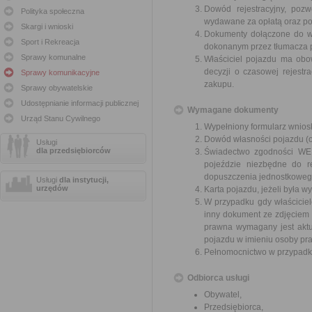
Dowód rejestracyjny, pozw
Polityka społeczna
wydawane za opłatą oraz po 
Skargi i wnioski
Dokumenty dołączone do wn
Sport i Rekreacja
dokonanym przez tłumacza p
Sprawy komunalne
Właściciel pojazdu ma obo
decyzji o czasowej rejest
Sprawy komunikacyjne
zakupu.
Sprawy obywatelskie
Udostępnianie informacji publicznej
Wymagane dokumenty
Urząd Stanu Cywilnego
Wypełniony formularz wnios
Dowód własności pojazdu (or
Usługi
dla przedsiębiorców
Świadectwo zgodności WE 
pojeździe niezbędne do re
dopuszczenia jednostkoweg
Usługi
dla instytucji,
urzędów
Karta pojazdu, jeżeli była w
W przypadku gdy właścicie
inny dokument ze zdjęciem 
prawna wymagany jest aktu
pojazdu w imieniu osoby pr
Pełnomocnictwo w przypadku
Odbiorca usługi
Obywatel,
Przedsiębiorca,