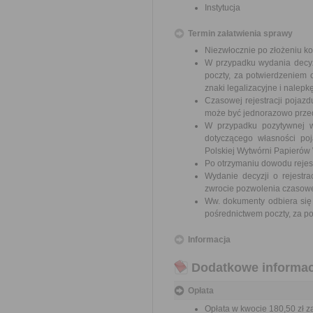
Instytucja
Termin załatwienia sprawy
Niezwłocznie po złożeniu ko
W przypadku wydania decyz
poczty, za potwierdzeniem o
znaki legalizacyjne i nalepk
Czasowej rejestracji pojaz
może być jednorazowo przed
W przypadku pozytywnej w
dotyczącego własności poj
Polskiej Wytwórni Papierów
Po otrzymaniu dowodu rejest
Wydanie decyzji o rejestr
zwrocie pozwolenia czasow
Ww. dokumenty odbiera się
pośrednictwem poczty, za po
Informacja
Dodatkowe informac
Opłata
Opłata w kwocie 180,50 zł z