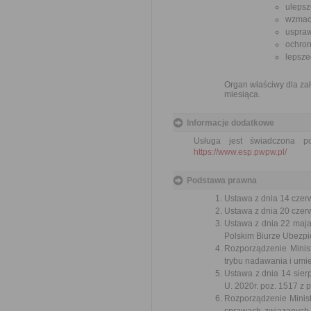
ulepsz
wzmacn
uspraw
ochron
lepsze
Organ właściwy dla zał
miesiąca.
Informacje dodatkowe
Usługa jest świadczona p
https://www.esp.pwpw.pl/
Podstawa prawna
Ustawa z dnia 14 czer
Ustawa z dnia 20 czer
Ustawa z dnia 22 maj
Polskim Biurze Ubezpie
Rozporządzenie Minist
trybu nadawania i umie
Ustawa z dnia 14 sier
U. 2020r. poz. 1517 z 
Rozporządzenie Minist