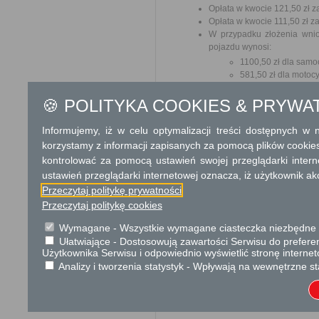
Opłata w kwocie 121,50 zł za
Opłata w kwocie 111,50 zł za
W przypadku złożenia wnios
pojazdu wynosi:
1100,50 zł dla samo
581,50 zł dla motocy
Opłata skarbowa w kwocie 1
🍪 POLITYKA COOKIES & PRYWA
jego odpisu, wypisu lub kopii
Informujemy, iż w celu optymalizacji treści dostępnych w
Tryb odwoławczy
korzystamy z informacji zapisanych za pomocą plików cookie
Odwołanie wnosi się do Samor
kontrolować za pomocą ustawień swojej przeglądarki inter
za pośrednictwem organu, któ
ustawień przeglądarki internetowej oznacza, iż użytkownik ak
Urzędzie lub data jego nadani
Przeczytaj politykę prywatności
opłat.
Przeczytaj politykę cookies
Skargi i wnioski
Wymagane - Wszystkie wymagane ciasteczka niezbędne do
Przedmiotem skargi
Ułatwiające - Dostosowują zawartości Serwisu do preferen
przez ich pracown
Użytkownika Serwisu i odpowiednio wyświetlić stronę interne
biurokratyczne załat
Analizy i tworzenia statystyk - Wpływają na wewnętrzne st
Przedmiotem w