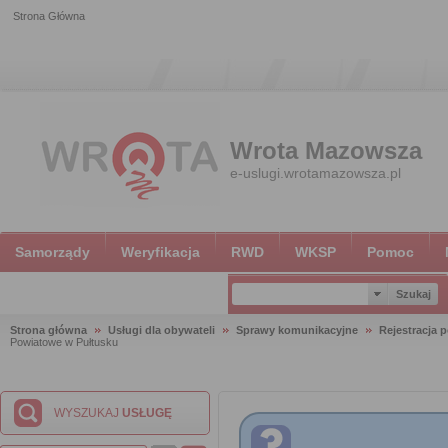
Strona Główna
Wrota Mazowsza
e-uslugi.wrotamazowsza.pl
Samorządy
Weryfikacja
RWD
WKSP
Pomoc
Strona główna
Usługi dla obywateli
Sprawy komunikacyjne
Rejestracja 
Powiatowe w Pułtusku
WYSZUKAJ
USŁUGĘ