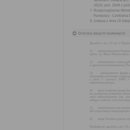
sprawach związanych
2022r. poz. 1849 z póź
Rozporządzenie Ministr
Funduszu - Centralna 
Ustawa z dnia 16 listop
Ochrona danych osobowych
Zgodnie z art. 13 ust. 1 Ogó
1)
administratorem Państw
adres: ul. Marii Skłodowskiej
2)
administrator wyznaczy
w sprawach przetwarzania Pa
3)
administrator będzie
obowiązku prawnego ciążącego
z dnia 5 czerwca 1998 r
administracyjnego
;
4)
dane osobowe mogą by
na podstawie przepisów prawa
rzecz administratora (np. k
usługę z zakresu ochrony da
5)
administrator nie zami
lub organizacji międzynarodo
6)
mają Państwo prawo uzy
Dodatkowo zgodnie z art. 13 