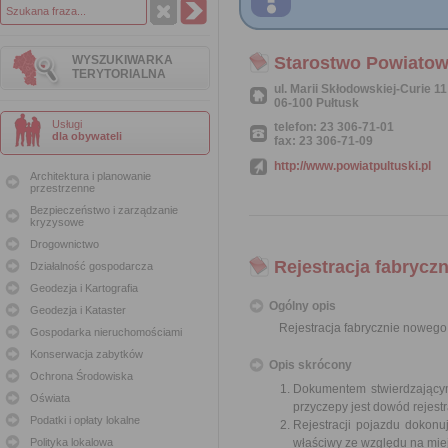
WYSZUKIWARKA
Starostwo Powiatow
TERYTORIALNA
ul. Marii Skłodowskiej-Curie 11
06-100 Pułtusk
Usługi
telefon: 23 306-71-01
dla obywateli
fax: 23 306-71-09
http://www.powiatpultuski.pl
Architektura i planowanie
przestrzenne
Bezpieczeństwo i zarządzanie
kryzysowe
Drogownictwo
Rejestracja fabrycz
Działalność gospodarcza
Geodezja i Kartografia
Ogólny opis
Geodezja i Kataster
Rejestracja fabrycznie nowego
Gospodarka nieruchomościami
Konserwacja zabytków
Opis skrócony
Ochrona Środowiska
Dokumentem stwierdzającym
Oświata
przyczepy jest dowód rejest
Podatki i opłaty lokalne
Rejestracji pojazdu dokonu
Polityka lokalowa
właściwy ze względu na miej