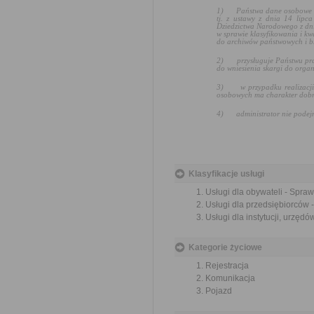
1)
Państwa dane osobowe b
tj. z ustawy z dnia 14 lipc
Dziedzictwa Narodowego z dni
w sprawie klasyfikowania i k
do archiwów państwowych i b
2)
przysługuje Państwu pr
do wniesienia skargi do orga
3)
w przypadku realizac
osobowych ma charakter dobr
4)
administrator nie pode
Klasyfikacje usługi
Usługi dla obywateli - Spra
Usługi dla przedsiębiorców 
Usługi dla instytucji, urzę
Kategorie życiowe
Rejestracja
Komunikacja
Pojazd