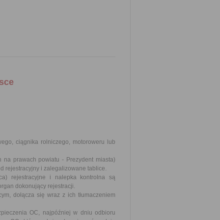
sce
o, ciągnika rolniczego, motoroweru lub
ch na prawach powiatu - Prezydent miasta)
rejestracyjny i zalegalizowane tablice.
ca) rejestracyjne i nalepka kontrolna są
rgan dokonujący rejestracji.
cym, dołącza się wraz z ich tłumaczeniem
pieczenia OC, najpóźniej w dniu odbioru