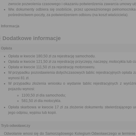
zwrocie pozwolenia czasowego i okazaniu potwierdzenia zawarcia umowy u
Ww. dokumenty odbiera się osobiście, przez upoważnionego pełnomocnika
pośrednictwem poczty, za potwierdzeniem odbioru (na koszt właściciela).
Informacja
Dodatkowe informacje
Opłata
Opłata w kwocie 180,50 zł za rejestrację samochodu.
Opłata w kwocie 121,50 zł za rejestrację przyczepy, naczepy, motocykla lub ci
Opłata w kwocie 111,50 zł za rejestrację motoroweru.
W przypadku pozostawienia dotychczasowych tablic rejestracyjnych opłata z
wynosi 81 zł.
W przypadku złożenia wniosku o wydanie tablic rejestracyjnych z wyróżni
pojazdu wynosi:
1100,50 zł dla samochodu;
581,50 zł dla motocykla.
Opłata skarbowa w kwocie 17 zł za złożenie dokumentu stwierdzającego ud
jego odpisu, wypisu lub kopii.
Tryb odwoławczy
Odwołanie wnosi się do Samorządowego Kolegium Odwoławczego w terminie 14