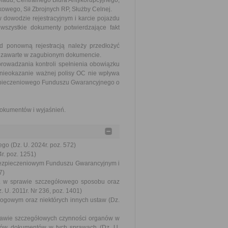
iadu, Centralnego Biura Antykorupcyjnego,
wego, Sił Zbrojnych RP, Służby Celnej.
dowodzie rejestracyjnym i karcie pojazdu
 wszystkie dokumenty potwierdzające fakt
d ponowną rejestracją należy przedłożyć
ne zawarte w zagubionym dokumencie.
rowadzania kontroli spełnienia obowiązku
ieokazanie ważnej polisy OC nie wpływa
ezpieczeniowego Funduszu Gwarancyjnego o
okumentów i wyjaśnień.
go (Dz. U. 2024r. poz. 572)
r. poz. 1251)
bezpieczeniowym Funduszu Gwarancyjnym i
7)
 r. w sprawie szczegółowego sposobu oraz
 U. 2011r. Nr 236, poz. 1401)
rogowym oraz niektórych innych ustaw (Dz.
sprawie szczegółowych czynności organów w
rów dokumentów w tych sprawach (Dz. U.