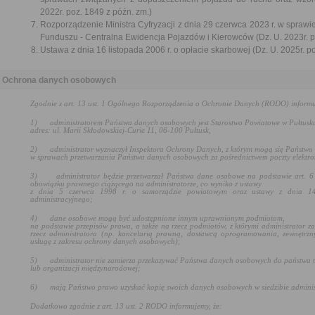
2022r. poz. 1849 z późn. zm.)
Rozporządzenie Ministra Cyfryzacji z dnia 29 czerwca 2023 r. w sprawi
Funduszu - Centralna Ewidencja Pojazdów i Kierowców (Dz. U. 2023r. p
Ustawa z dnia 16 listopada 2006 r. o opłacie skarbowej (Dz. U. 2025r. p
Ochrona danych osobowych
Zgodnie z art. 13 ust. 1 Ogólnego Rozporządzenia o Ochronie Danych (RODO) informu
1)
administratorem Państwa danych osobowych jest Starostwo Powiatowe w Pułtusk
adres: ul. Marii Skłodowskiej-Curie 11, 06-100 Pułtusk,
2)
administrator wyznaczył Inspektora Ochrony Danych, z którym mogą się Państwo
w sprawach przetwarzania Państwa danych osobowych za pośrednictwem poczty elektro
3)
administrator będzie przetwarzał Państwa dane osobowe na podstawie art. 6 
obowiązku prawnego ciążącego na administratorze, co wynika z ustawy
z dnia 5 czerwca 1998 r. o samorządzie powiatowym oraz
ustawy z dnia 1
administracyjnego
;
4)
dane osobowe mogą być udostępnione innym uprawnionym podmiotom,
na podstawie przepisów prawa, a także na rzecz podmiotów, z którymi administrator z
rzecz administratora (np. kancelarią prawną, dostawcą oprogramowania, zewnętrzn
usługę z zakresu ochrony danych osobowych)
;
5)
administrator nie zamierza przekazywać Państwa danych osobowych do państwa t
lub organizacji międzynarodowej;
6)
mają Państwo prawo uzyskać kopię swoich danych osobowych w siedzibie adminis
Dodatkowo zgodnie z art. 13 ust. 2 RODO informujemy, że: