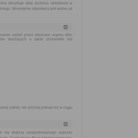
rminu decyduje data złożenia odwołania w
cznego. Wniesienie odwołania jest wolne od
ywanie zadań przez właściwe organy albo
sów skarżących a także przewlekłe lub
dnej zwłoki, nie później jednak niż w ciągu
ych nie dotyczy zarejestrowanego pojazdu