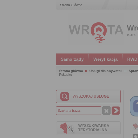
Strona Główna
Wr
e-usl
Samorządy
Weryfikacja
RWD
Strona główna
Usługi dla obywateli
Spra
Pułtusku
WYSZUKAJ
USŁUGĘ
WYSZUKIWARKA
TERYTORIALNA