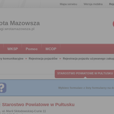
Mapa serwisu
Wersja mobilna
Rej
ota Mazowsza
ugi.wrotamazowsza.pl
WKSP
Pomoc
MCOP
wy komunikacyjne
Rejestracja pojazdów
Rejestracja pojazdu używanego zaku
STAROSTWO POWIATOWE W PUŁTUSKU
Wybierz formularz z listy formularzy na do
Starostwo Powiatowe w Pułtusku
ul. Marii Skłodowskiej-Curie 11