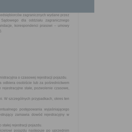
hodźcy, udzielenie ochrony uzupełniającej
rzedsiębiorców zagranicznych wydane przez
u Sądowego dla oddziału zagranicznego
 fundacje, korespondenci prasowi – umowy
).
stracyjna o czasowej rejestracji pojazdu.
a odbiera osobiście lub za pośrednictwem
e rejestracyjne stałe, pozwolenie czasowe,
ni. W szczególnych przypadkach, okres ten
entualnego postępowania wyjaśniającego
jestrujący zamawia dowód rejestracyjny w
tałej rejestracji pojazdu.
cicielowi pojazdu następuje po uprzednim