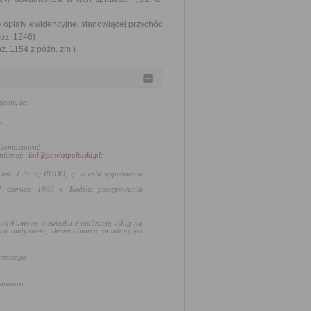
e opłaty ewidencyjnej stanowiącej przychód
oz. 1246)
oz. 1154 z późn. zm.)
jemy, że:
u,
 kontaktować
nicznej:
iod@powiatpultuski.pl;
ust. 1 lit. c) RODO, tj.
w celu wypełnienia
4 czerwca 1960 r. Kodeks postępowania
awarł umowę w związku z realizacją usług na
ym audytorem, zleceniobiorcą świadczącym
rzeciego
tratora.