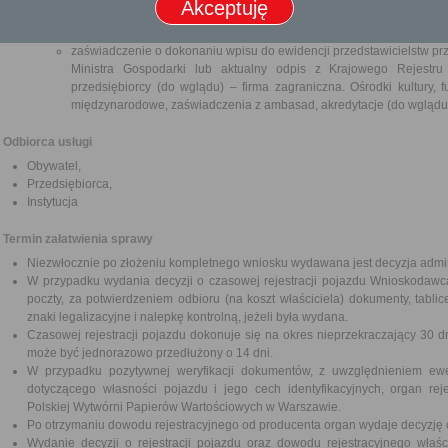
Akceptuję
rezydenta długoterminowego Unii Europejskiej, nadanie statusu uc
lub zgoda na pobyt tolerowany – osoba fizyczna;
zaświadczenie o dokonaniu wpisu do ewidencji przedstawicielstw p
Ministra Gospodarki lub aktualny odpis z Krajowego Rejestr
przedsiębiorcy (do wglądu) – firma zagraniczna. Ośrodki kultury,
międzynarodowe, zaświadczenia z ambasad, akredytacje (do wglądu
Odbiorca usługi
Obywatel,
Przedsiębiorca,
Instytucja
Termin załatwienia sprawy
Niezwłocznie po złożeniu kompletnego wniosku wydawana jest decyzja admini
W przypadku wydania decyzji o czasowej rejestracji pojazdu Wnioskodawc
poczty, za potwierdzeniem odbioru (na koszt właściciela) dokumenty, tablic
znaki legalizacyjne i nalepkę kontrolną, jeżeli była wydana.
Czasowej rejestracji pojazdu dokonuje się na okres nieprzekraczający 30 d
może być jednorazowo przedłużony o 14 dni.
W przypadku pozytywnej weryfikacji dokumentów, z uwzględnieniem ew
dotyczącego własności pojazdu i jego cech identyfikacyjnych, organ re
Polskiej Wytwórni Papierów Wartościowych w Warszawie.
Po otrzymaniu dowodu rejestracyjnego od producenta organ wydaje decyzję o s
Wydanie decyzji o rejestracji pojazdu oraz dowodu rejestracyjnego właś