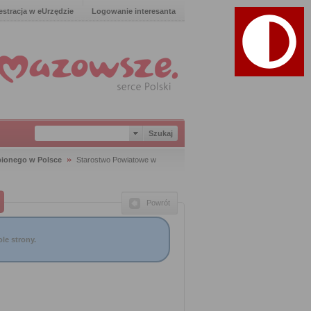
estracja w eUrzędzie
Logowanie interesanta
pionego w Polsce
Starostwo Powiatowe w
Powrót
le strony.