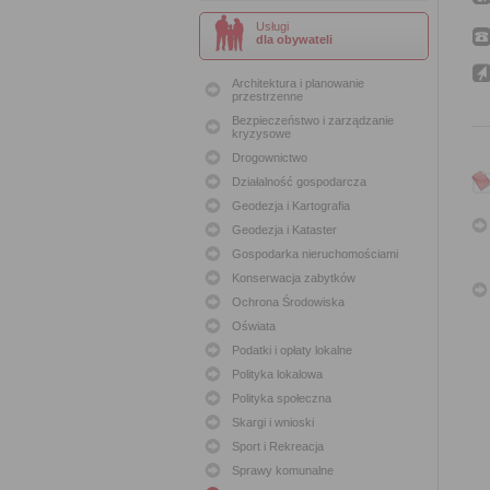
Usługi
dla obywateli
Architektura i planowanie
przestrzenne
Bezpieczeństwo i zarządzanie
kryzysowe
Drogownictwo
Działalność gospodarcza
Geodezja i Kartografia
Geodezja i Kataster
Gospodarka nieruchomościami
Konserwacja zabytków
Ochrona Środowiska
Oświata
Podatki i opłaty lokalne
Polityka lokalowa
Polityka społeczna
Skargi i wnioski
Sport i Rekreacja
Sprawy komunalne