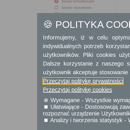
Sprawy komunikacyjne
Sprawy obywatelskie
Udostępnianie informacji publicznej
Urząd Stanu Cywilnego
🍪 POLITYKA CO
Usługi
dla przedsiębiorców
Informujemy, iż w celu optyma
indywidualnych potrzeb korzyst
Usługi
dla instytucji,
urzędów
użytkowników. Pliki cookies uż
Dalsze korzystanie z naszego s
użytkownik akceptuje stosowanie 
Przeczytaj politykę prywatności
Przeczytaj politykę cookies
Wymagane - Wszystkie wymagan
Ułatwiające - Dostosowują zawa
rozpoznać urządzenie Użytkownika
Analizy i tworzenia statystyk 