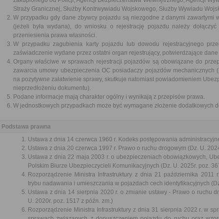
zakupionego od Policji, Agencji Bezpieczeństwa Wewnętrznego, Agencji Wyw
Straży Granicznej, Służby Kontrwywiadu Wojskowego, Służby Wywiadu Wojsko
W przypadku gdy dane zbywcy pojazdu są niezgodne z danymi zawartymi w 
(jeżeli była wydana), do wniosku o rejestrację pojazdu należy dołączyć
przeniesienia prawa własności.
W przypadku zagubienia karty pojazdu lub dowodu rejestracyjnego prze
zaświadczenie wydane przez ostatni organ rejestrujący, potwierdzające da
Organy właściwe w sprawach rejestracji pojazdów są obowiązane do przep
zawarcia umowy ubezpieczenia OC posiadaczy pojazdów mechanicznych (n
na pozytywne załatwienie sprawy, skutkuje natomiast powiadomieniem Ub
nieprzedłożeniu dokumentu).
Podane informacje mają charakter ogólny i wynikają z przepisów prawa.
W jednostkowych przypadkach może być wymagane złożenie dodatkowych d
Podstawa prawna
Ustawa z dnia 14 czerwca 1960 r. Kodeks postępowania administracyjne
Ustawa z dnia 20 czerwca 1997 r. Prawo o ruchu drogowym (Dz. U. 2024
Ustawa z dnia 22 maja 2003 r. o ubezpieczeniach obowiązkowych, U
Polskim Biurze Ubezpieczycieli Komunikacyjnych (Dz. U. 2025r. poz. 36
Rozporządzenie Ministra Infrastruktury z dnia 21 października 2011
trybu nadawania i umieszczania w pojazdach cech identyfikacyjnych (Dz.
Ustawa z dnia 14 sierpnia 2020 r. o zmianie ustawy - Prawo o ruchu d
U. 2020r. poz. 1517 z późn. zm.)
Rozporządzenie Ministra Infrastruktury z dnia 31 sierpnia 2022 r. w 
sprawach związanych z dopuszczeniem pojazdu do ruchu oraz wzo