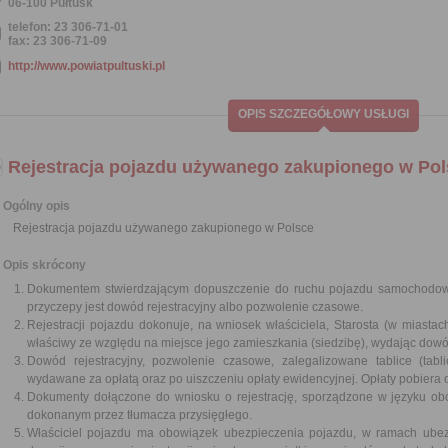
06-100 Pułtusk
telefon: 23 306-71-01
fax: 23 306-71-09
http://www.powiatpultuski.pl
OPIS SZCZEGÓŁOWY USŁUGI
Rejestracja pojazdu używanego zakupionego w Pol
Ogólny opis
Rejestracja pojazdu używanego zakupionego w Polsce
Opis skrócony
Dokumentem stwierdzającym dopuszczenie do ruchu pojazdu samochodoweg
przyczepy jest dowód rejestracyjny albo pozwolenie czasowe.
Rejestracji pojazdu dokonuje, na wniosek właściciela, Starosta (w miasta
właściwy ze względu na miejsce jego zamieszkania (siedzibę), wydając dowód 
Dowód rejestracyjny, pozwolenie czasowe, zalegalizowane tablice (tabli
wydawane za opłatą oraz po uiszczeniu opłaty ewidencyjnej. Opłaty pobiera o
Dokumenty dołączone do wniosku o rejestrację, sporządzone w języku ob
dokonanym przez tłumacza przysięgłego.
Właściciel pojazdu ma obowiązek ubezpieczenia pojazdu, w ramach ubez