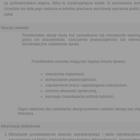
za pośrednictwem organu, który to rozstrzygnięcie wydał. O zachowaniu te
Urzędzie lub data jego nadania w polskiej placówce pocztowej operatora publi
opłat.
Skargi i wnioski
Przedmiotem skargi może być zaniedbanie lub nienależyte wykon
przez ich pracowników, naruszenie praworządności lub intere
biurokratyczne załatwianie spraw.
Przedmiotem wniosku mogą być między innymi sprawy:
ulepszenia organizacji,
wzmacnianie praworządności,
usprawnienie pracy i zapobieganie nadużyciom,
ochrony własności społecznej,
lepszego zaspokajania potrzeb ludności.
Organ właściwy dla załatwienia skargi powinien załatwić skargę bez zbę
miesiąca.
Informacje dodatkowe
Obowiązek przedstawienia dowodu rejestracyjnego i tablic rejestracyjn