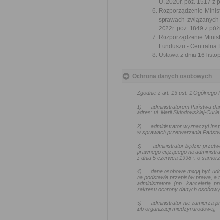
U. 2020r. poz. 1517 z 
Rozporządzenie Minist
sprawach związanych
2022r. poz. 1849 z póź
Rozporządzenie Ministr
Funduszu - Centralna 
Ustawa z dnia 16 listop
Ochrona danych osobowych
Zgodnie z art. 13 ust. 1 Ogólneg
1)
administratorem Państwa da
adres: ul. Marii Skłodowskiej-Curie
2)
administrator wyznaczył In
w sprawach przetwarzania Państw
3)
administrator będzie przetw
prawnego ciążącego na administra
z dnia 5 czerwca 1998 r. o samo
4)
dane osobowe mogą być udo
na podstawie przepisów prawa, a t
administratora (np. kancelarią
zakresu ochrony danych osobowy
5)
administrator nie zamierza
lub organizacji międzynarodowej;