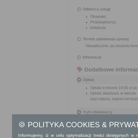
Odbiorca usługi
Obywatel,
Przedsiębiorca,
Instytucja
Termin załatwienia sprawy
Niezwłocznie, po złożeniu kom
Informacja
Dodatkowe informac
Opłata
Opłata w kwocie 19,00 zł za
Opłata skarbowa w kwocie 1
jego odpisu, wypisu lub kopii
Tryb odwoławczy
Brak
🍪 POLITYKA COOKIES & PRYWA
Skargi i wnioski
Informujemy, iż w celu optymalizacji treści dostępnych w