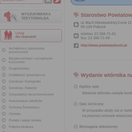
WYSZUKIWARKA
Starostwo Powiatow
TERYTORIALNA
ul. Marii Skłodowskiej-Curie 11
06-100 Pułtusk
Usługi
telefon: 23 306-71-01
dla obywateli
fax: 23 306-71-09
http://www.powiatpultuski.pl
Architektura i planowanie
przestrzenne
Bezpieczeństwo i zarządzanie
kryzysowe
Drogownictwo
Wydanie wtórnika na
Działalność gospodarcza
Geodezja i Kartografia
Ogólny opis
Geodezja i Kataster
Wydanie wtórnika nalepki kontr
Gospodarka nieruchomościami
Konserwacja zabytków
Opis skrócony
Ochrona Środowiska
W przypadku utraty lub w razie
Oświata
na pisemny wniosek właściciela
Podatki i opłaty lokalne
Wymagane dokumenty
Polityka lokalowa