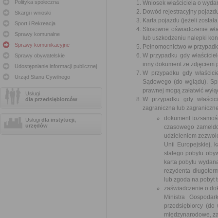
Polityka społeczna
Wniosek właściciela o wydani
Dowód rejestracyjny pojazd
Skargi i wnioski
Karta pojazdu (jeżeli został
Sport i Rekreacja
Stosowne oświadczenie właś
Sprawy komunalne
lub uszkodzeniu nalepki kont
Sprawy komunikacyjne
Pełnomocnictwo w przypadku
W przypadku gdy właścicie
Sprawy obywatelskie
inny dokument ze zdjęciem 
Udostępnianie informacji publicznej
W przypadku gdy właścici
Urząd Stanu Cywilnego
Sądowego (do wglądu). Spr
prawnej mogą załatwić wyłą
Usługi
W przypadku gdy właścici
dla przedsiębiorców
zagraniczna lub zagraniczne
dokument tożsamośc
Usługi
dla instytucji,
urzędów
czasowego zameldo
udzieleniem zezwole
Unii Europejskiej, 
stałego pobytu obyw
karta pobytu wydana
rezydenta długoterm
lub zgoda na pobyt 
zaświadczenie o dok
Ministra Gospodar
przedsiębiorcy (do
międzynarodowe, za