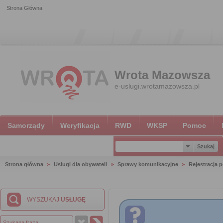
Strona Główna
Wrota Mazowsza
e-uslugi.wrotamazowsza.pl
Samorządy
Weryfikacja
RWD
WKSP
Pomoc
Strona główna
Usługi dla obywateli
Sprawy komunikacyjne
Rejestracja 
WYSZUKAJ
USŁUGĘ