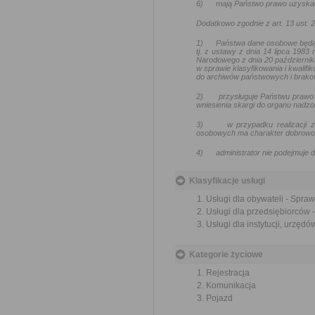
6)
mają Państwo prawo uzyskać
Dodatkowo zgodnie z art. 13 ust.
1)
Państwa dane osobowe będą
tj. z ustawy z dnia 14 lipca 1983
Narodowego z dnia 20 październik
w sprawie klasyfikowania i kwalif
do archiwów państwowych i brakow
2)
przysługuje Państwu prawo 
wniesienia skargi do organu nadz
3)
w przypadku realizacji
osobowych ma charakter dobrowoln
4)
administrator nie podejmuj
Klasyfikacje usługi
Usługi dla obywateli - Spra
Usługi dla przedsiębiorców 
Usługi dla instytucji, urzę
Kategorie życiowe
Rejestracja
Komunikacja
Pojazd