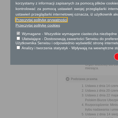
Przedmiotem skargi
korzystamy z informacji zapisanych za pomocą plików cookie
przez ich pracown
kontrolować za pomocą ustawień swojej przeglądarki inter
biurokratyczne załat
ustawień przeglądarki internetowej oznacza, iż użytkownik ak
Przeczytaj politykę prywatności
Przedmiotem w
Przeczytaj politykę cookies
Wymagane - Wszystkie wymagane ciasteczka niezbędne do
ulepsz
Ułatwiające - Dostosowują zawartości Serwisu do preferen
wzmacn
Użytkownika Serwisu i odpowiednio wyświetlić stronę interne
uspraw
Analizy i tworzenia statystyk - Wpływają na wewnętrzne st
ochron
lepsze
Organ właściwy dla zał
miesiąca.
Podstawa prawna
Ustawa z dnia 14 czer
Ustawa z dnia 20 czer
Ustawa z dnia 22 maj
Polskim Biurze Ubezpie
Rozporządzenie Minist
trybu nadawania i umie
Ustawa z dnia 14 sier