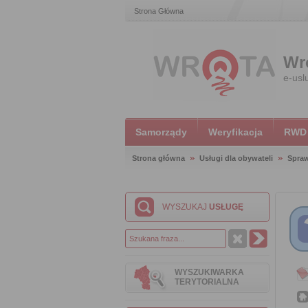
Strona Główna
Wr
e-usl
Samorządy
Weryfikacja
RWD
Strona główna
Usługi dla obywateli
Spra
WYSZUKAJ
USŁUGĘ
WYSZUKIWARKA
TERYTORIALNA