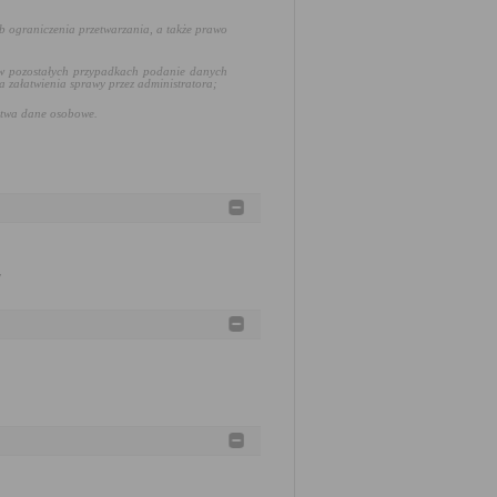
b ograniczenia przetwarzania, a także prawo
 w pozostałych przypadkach podanie danych
załatwienia sprawy przez administratora;
stwa dane osobowe.
w