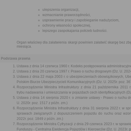
ulepszenia organizacji,
wzmacnianie praworządności,
usprawnienie pracy i zapobieganie nadużyciom,
ochrony własności społecznej,
lepszego zaspokajania potrzeb ludności.
Organ właściwy dla załatwienia skargi powinien załatwić skargę bez zbę
miesiąca.
Podstawa prawna
Ustawa z dnia 14 czerwca 1960 r. Kodeks postępowania administracyjne
Ustawa z dnia 20 czerwca 1997 r. Prawo o ruchu drogowym (Dz. U. 2024
Ustawa z dnia 22 maja 2003 r. o ubezpieczeniach obowiązkowych, U
Polskim Biurze Ubezpieczycieli Komunikacyjnych (Dz. U. 2025r. poz. 36
Rozporządzenie Ministra Infrastruktury z dnia 21 października 2011
trybu nadawania i umieszczania w pojazdach cech identyfikacyjnych (Dz.
Ustawa z dnia 14 sierpnia 2020 r. o zmianie ustawy - Prawo o ruchu d
U. 2020r. poz. 1517 z późn. zm.)
Rozporządzenie Ministra Infrastruktury z dnia 31 sierpnia 2022 r. w 
sprawach związanych z dopuszczeniem pojazdu do ruchu oraz wzo
2022r. poz. 1849 z późn. zm.)
Rozporządzenie Ministra Cyfryzacji z dnia 29 czerwca 2023 r. w sprawi
Funduszu - Centralna Ewidencja Pojazdów i Kierowców (Dz. U. 2023r. p