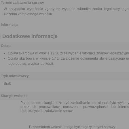
Termin załatwienia sprawy
W przypadku wyrażenia zgody na wydanie wtórnika znaku legalizacyjnego,
złożeniu kompletnego wniosku.
Informacja
Dodatkowe informacje
Opłata
Opłata skarbowa w kwocie 12,50 zł za wydanie wtórnika znaków legalizacyjn
Opłata skarbowa w kwocie 17 zł za złożenie dokumentu stwierdzającego ud
jego odpisu, wypisu lub kopii.
Tryb odwoławczy
Brak
Skargi i wnioski
Przedmiotem skargi może być zaniedbanie lub nienależyte wykon
przez ich pracowników, naruszenie praworządności lub intere
biurokratyczne załatwianie spraw.
Przedmiotem wniosku mogą być między innymi sprawy: