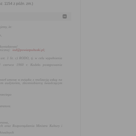
oz. 1154 z późn. zm.)
jemy, że:
u,
 kontaktować
nicznej:
iod@powiatpultuski.pl;
ust. 1 lit. c) RODO, tj.
w celu wypełnienia
4 czerwca 1960 r. Kodeks postępowania
awarł umowę w związku z realizacją usług na
ym audytorem, zleceniobiorcą świadczącym
rzeciego
tratora.
prawa,
h oraz Rozporządzenia Ministra Kultury i
chiwalnych