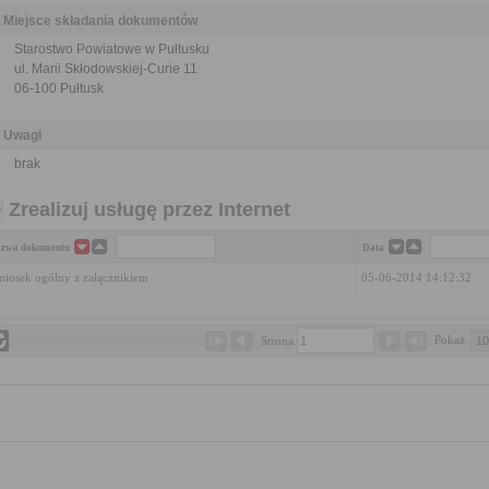
Miejsce składania dokumentów
Starostwo Powiatowe w Pułtusku
ul. Marii Skłodowskiej-Curie 11
06-100 Pułtusk
Uwagi
brak
Zrealizuj usługę przez Internet
zwa dokumentu
Data
iosek ogólny z załącznikiem
05-06-2014 14:12:32
Pokaż 
Strona 