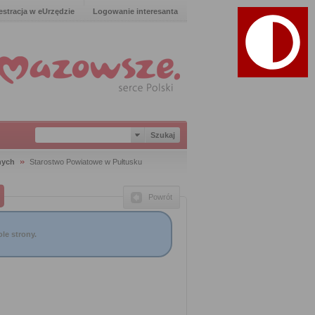
estracja w eUrzędzie
Logowanie interesanta
nych
Starostwo Powiatowe w Pułtusku
Powrót
le strony.