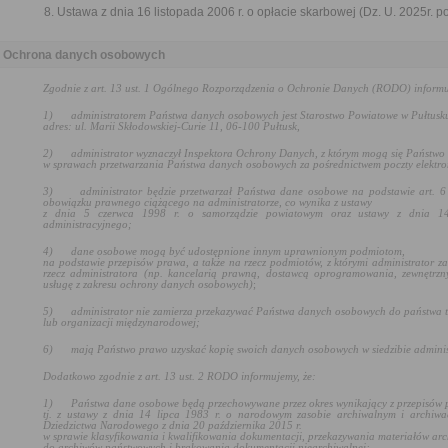
Ustawa z dnia 16 listopada 2006 r. o opłacie skarbowej (Dz. U. 2025r. p
Ochrona danych osobowych
Zgodnie z art. 13 ust. 1 Ogólnego Rozporządzenia o Ochronie Danych (RODO) informu
1)
administratorem Państwa danych osobowych jest Starostwo Powiatowe w Pułtusk
adres: ul. Marii Skłodowskiej-Curie 11, 06-100 Pułtusk,
2)
administrator wyznaczył Inspektora Ochrony Danych, z którym mogą się Państwo
w sprawach przetwarzania Państwa danych osobowych za pośrednictwem poczty elektro
3)
administrator będzie przetwarzał Państwa dane osobowe na podstawie art. 6 
obowiązku prawnego ciążącego na administratorze, co wynika z ustawy
z dnia 5 czerwca 1998 r. o samorządzie powiatowym oraz
ustawy z dnia 1
administracyjnego
;
4)
dane osobowe mogą być udostępnione innym uprawnionym podmiotom,
na podstawie przepisów prawa, a także na rzecz podmiotów, z którymi administrator z
rzecz administratora (np. kancelarią prawną, dostawcą oprogramowania, zewnętrzn
usługę z zakresu ochrony danych osobowych)
;
5)
administrator nie zamierza przekazywać Państwa danych osobowych do państwa t
lub organizacji międzynarodowej;
6)
mają Państwo prawo uzyskać kopię swoich danych osobowych w siedzibie adminis
Dodatkowo zgodnie z art. 13 ust. 2 RODO informujemy, że:
1)
Państwa dane osobowe będą przechowywane przez okres wynikający z przepisów 
tj. z ustawy z dnia 14 lipca 1983 r. o narodowym zasobie archiwalnym i archiwac
Dziedzictwa Narodowego z dnia 20 października 2015 r.
w sprawie klasyfikowania i kwalifikowania dokumentacji, przekazywania materiałów ar
do archiwów państwowych i brakowania dokumentacji niearchiwalnej
;