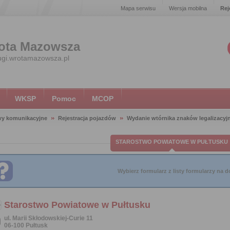
Mapa serwisu
Wersja mobilna
Rej
ota Mazowsza
ugi.wrotamazowsza.pl
WKSP
Pomoc
MCOP
wy komunikacyjne
Rejestracja pojazdów
Wydanie wtórnika znaków legalizacyj
STAROSTWO POWIATOWE W PUŁTUSKU
Wybierz formularz z listy formularzy na do
Starostwo Powiatowe w Pułtusku
ul. Marii Skłodowskiej-Curie 11
06-100 Pułtusk