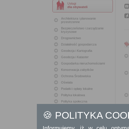
Usługi
dla obywateli
Architektura i planowanie
przestrzenne
Bezpieczeństwo i zarządzanie
kryzysowe
Drogownictwo
Działalność gospodarcza
Geodezja i Kartografia
Geodezja i Kataster
Gospodarka nieruchomościami
Konserwacja zabytków
Ochrona Środowiska
Oświata
Podatki i opłaty lokalne
Polityka lokalowa
Polityka społeczna
Skargi i wnioski
🍪 POLITYKA CO
Sport i Rekreacja
Sprawy komunalne
Informujemy, iż w celu optyma
Sprawy komunikacyjne