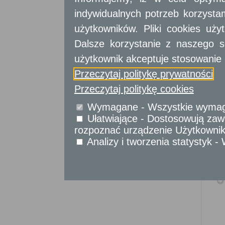
Sprawy obywatelskie
indywidualnych potrzeb korzyst
Udostępnianie informacji publicznej
użytkowników. Pliki cookies uż
Urząd Stanu Cywilnego
Dalsze korzystanie z naszego s
Usługi
dla przedsiębiorców
użytkownik akceptuje stosowanie 
Przeczytaj politykę prywatności
Usługi
dla instytucji,
urzędów
Przeczytaj politykę cookies
Wymagane - Wszystkie wymagan
Ułatwiające - Dostosowują zawa
rozpoznać urządzenie Użytkownika
Analizy i tworzenia statystyk 