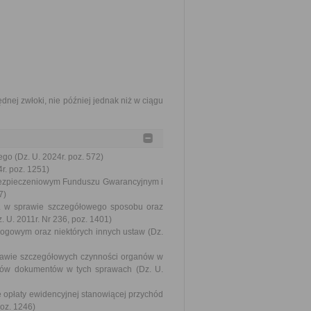
dnej zwłoki, nie później jednak niż w ciągu
go (Dz. U. 2024r. poz. 572)
r. poz. 1251)
bezpieczeniowym Funduszu Gwarancyjnym i
7)
 r. w sprawie szczegółowego sposobu oraz
 U. 2011r. Nr 236, poz. 1401)
rogowym oraz niektórych innych ustaw (Dz.
sprawie szczegółowych czynności organów w
rów dokumentów w tych sprawach (Dz. U.
e opłaty ewidencyjnej stanowiącej przychód
oz. 1246)