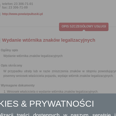
telefon: 23 306-71-01
fax: 23 306-71-09
http://www.powiatpultuski.pl
OPIS SZCZEGÓŁOWY USŁUGI
Wydanie wtórnika znaków legalizacyjnych
Ogólny opis
Wydanie wtórnika znaków legalizacyjnych
Opis skrócony
W przypadku utraty lub w razie zniszczenia znaków w stopniu powodującym 
pisemny wniosek właściciela pojazdu, wydaje wtórnik znaków legalizacyjnych.
Wymagane dokumenty
Wniosek właściciela o wydanie wtórnika znaków legalizacyjnych.
Dowód rejestracyjny pojazdu.
OKIES & PRYWATNOŚCI
Tablice rejestracyjne.
Stosowne oświadczenie właściciela o utracie lub zniszczeniu znaków legaliz
Pełnomocnictwo w przypadku ustanowienia pełnomocnika wraz z dowodem ui
lizacji treści dostępnych w naszym serwisie
W przypadku gdy właścicielem pojazdu jest osoba fizyczna wymagany jest