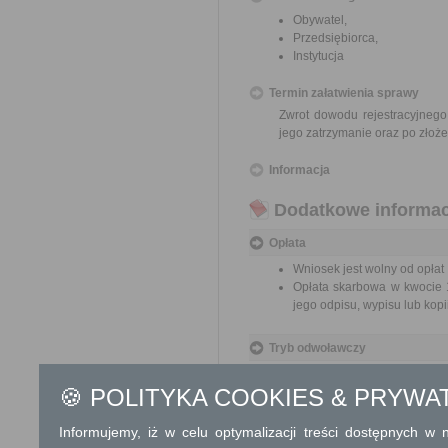
Obywatel,
Przedsiębiorca,
Instytucja
Termin załatwienia sprawy
Zwrot dowodu rejestracyjnego
jego zatrzymanie oraz po złoż
Informacja
Dodatkowe informac
Opłata
Wniosek jest wolny od opłat
Opłata skarbowa w kwocie 1
jego odpisu, wypisu lub kopii
Tryb odwoławczy
Brak
🍪 POLITYKA COOKIES & PRYWA
Skargi i wnioski
Informujemy, iż w celu optymalizacji treści dostępnych w
Przedmiotem skargi