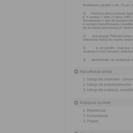
Dodatkowo zgodnie z art. 13 ust.
1)
Państwa dane osobowe będą
tj. z ustawy z dnia 14 lipca 1983
Narodowego z dnia 20 październik
w sprawie klasyfikowania i kwalif
do archiwów państwowych i brakow
2)
przysługuje Państwu prawo 
wniesienia skargi do organu nadz
3)
w przypadku realizacji
osobowych ma charakter dobrowoln
4)
administrator nie podejmuj
Klasyfikacje usługi
Usługi dla obywateli - Spra
Usługi dla przedsiębiorców 
Usługi dla instytucji, urzę
Kategorie życiowe
Rejestracja
Komunikacja
Pojazd