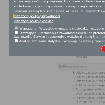
korzystamy z informacji zapisanych za pomocą plików cookie
przez ich pracown
biurokratyczne załat
kontrolować za pomocą ustawień swojej przeglądarki inter
ustawień przeglądarki internetowej oznacza, iż użytkownik ak
Przeczytaj politykę prywatności
Przedmiotem w
Przeczytaj politykę cookies
ulepsz
Wymagane - Wszystkie wymagane ciasteczka niezbędne do
wzmacn
Ułatwiające - Dostosowują zawartości Serwisu do preferen
uspraw
Użytkownika Serwisu i odpowiednio wyświetlić stronę interne
ochron
Analizy i tworzenia statystyk - Wpływają na wewnętrzne st
lepsze
Organ właściwy dla zał
miesiąca.
Podstawa prawna
Ustawa z dnia 14 czer
Ustawa z dnia 20 czer
Ustawa z dnia 22 maj
Polskim Biurze Ubezpie
Rozporządzenie Minist
trybu nadawania i umie
Ustawa z dnia 14 sier
U. 2020r. poz. 1517 z 