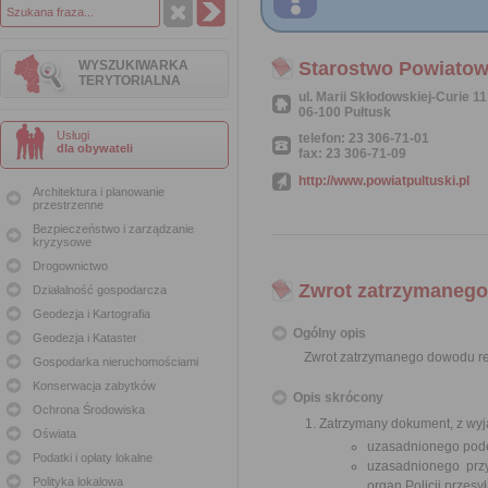
WYSZUKIWARKA
Starostwo Powiatow
TERYTORIALNA
ul. Marii Skłodowskiej-Curie 11
06-100 Pułtusk
Usługi
telefon: 23 306-71-01
dla obywateli
fax: 23 306-71-09
http://www.powiatpultuski.pl
Architektura i planowanie
przestrzenne
Bezpieczeństwo i zarządzanie
kryzysowe
Drogownictwo
Zwrot zatrzymanego
Działalność gospodarcza
Geodezja i Kartografia
Ogólny opis
Geodezja i Kataster
Zwrot zatrzymanego dowodu re
Gospodarka nieruchomościami
Konserwacja zabytków
Opis skrócony
Ochrona Środowiska
Zatrzymany dokument, z wyją
Oświata
uzasadnionego podej
Podatki i opłaty lokalne
uzasadnionego prz
Polityka lokalowa
organ Policji przesy