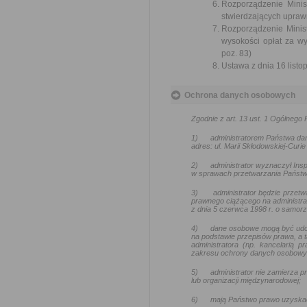
Rozporządzenie Minis
stwierdzających uprawn
Rozporządzenie Minist
wysokości opłat za w
poz. 83)
Ustawa z dnia 16 listop
Ochrona danych osobowych
Zgodnie z art. 13 ust. 1 Ogólneg
1)
administratorem Państwa da
adres: ul. Marii Skłodowskiej-Curie
2)
administrator wyznaczył In
w sprawach przetwarzania Państw
3)
administrator będzie przetw
prawnego ciążącego na administra
z dnia 5 czerwca 1998 r. o samo
4)
dane osobowe mogą być udo
na podstawie przepisów prawa, a t
administratora (np. kancelarią
zakresu ochrony danych osobowy
5)
administrator nie zamierza
lub organizacji międzynarodowej;
6)
mają Państwo prawo uzyskać