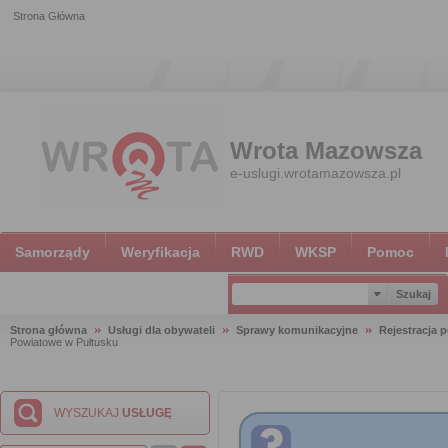
Strona Główna
Wrota Mazowsza
e-uslugi.wrotamazowsza.pl
Samorządy
Weryfikacja
RWD
WKSP
Pomoc
Strona główna
Usługi dla obywateli
Sprawy komunikacyjne
Rejestracja 
Powiatowe w Pułtusku
WYSZUKAJ
USŁUGĘ