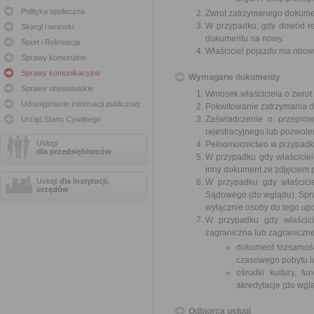
Polityka społeczna
Zwrot zatrzymanego dokumen
W przypadku, gdy dowód rej
Skargi i wnioski
dokumentu na nowy.
Sport i Rekreacja
Właściciel pojazdu ma obow
Sprawy komunalne
Sprawy komunikacyjne
Wymagane dokumenty
Sprawy obywatelskie
Wniosek właściciela o zwro
Udostępnianie informacji publicznej
Pokwitowanie zatrzymania d
Zaświadczenie o przeprow
Urząd Stanu Cywilnego
rejestracyjnego lub pozwol
Usługi
Pełnomocnictwo w przypadku
dla przedsiębiorców
W przypadku gdy właścicie
inny dokument ze zdjęciem 
Usługi
dla instytucji,
W przypadku gdy właścici
urzędów
Sądowego (do wglądu). Spr
wyłącznie osoby do tego up
W przypadku gdy właścici
zagraniczna lub zagraniczne
dokument tożsamośc
czasowego pobytu l
ośrodki kultury, 
akredytacje (do wgl
Odbiorca usługi