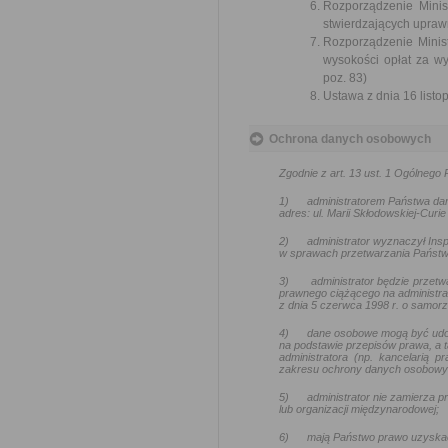
Rozporządzenie Minis
stwierdzających uprawn
Rozporządzenie Minist
wysokości opłat za w
poz. 83)
Ustawa z dnia 16 listop
Ochrona danych osobowych
Zgodnie z art. 13 ust. 1 Ogólneg
1)
administratorem Państwa da
adres: ul. Marii Skłodowskiej-Curie
2)
administrator wyznaczył In
w sprawach przetwarzania Państw
3)
administrator będzie przetw
prawnego ciążącego na administra
z dnia 5 czerwca 1998 r. o samo
4)
dane osobowe mogą być udo
na podstawie przepisów prawa, a t
administratora (np. kancelarią
zakresu ochrony danych osobowy
5)
administrator nie zamierza
lub organizacji międzynarodowej;
6)
mają Państwo prawo uzyskać