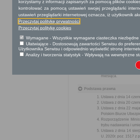
korzystamy z informacji zapisanych za pomocą plików cookie
przez ich pracown
biurokratyczne załat
kontrolować za pomocą ustawień swojej przeglądarki inter
ustawień przeglądarki internetowej oznacza, iż użytkownik ak
Przeczytaj politykę prywatności
Przedmiotem w
Przeczytaj politykę cookies
ulepsz
Wymagane - Wszystkie wymagane ciasteczka niezbędne do
wzmacn
Ułatwiające - Dostosowują zawartości Serwisu do preferen
uspraw
Użytkownika Serwisu i odpowiednio wyświetlić stronę interne
ochron
Analizy i tworzenia statystyk - Wpływają na wewnętrzne st
lepsze
Organ właściwy dla zał
miesiąca.
Podstawa prawna
Ustawa z dnia 14 czer
Ustawa z dnia 20 czer
Ustawa z dnia 22 maj
Polskim Biurze Ubezpie
Rozporządzenie Minist
trybu nadawania i umie
Ustawa z dnia 14 sier
U. 2020r. poz. 1517 z 