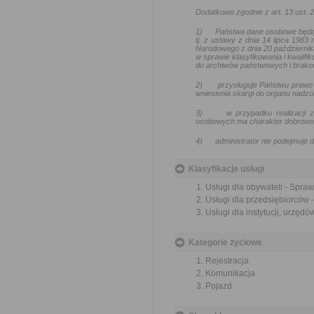
Dodatkowo zgodnie z art. 13 ust.
1)
Państwa dane osobowe będą
tj. z ustawy z dnia 14 lipca 1983
Narodowego z dnia 20 październik
w sprawie klasyfikowania i kwalif
do archiwów państwowych i brakow
2)
przysługuje Państwu prawo 
wniesienia skargi do organu nadz
3)
w przypadku realizacji
osobowych ma charakter dobrowoln
4)
administrator nie podejmuj
Klasyfikacje usługi
Usługi dla obywateli - Spra
Usługi dla przedsiębiorców 
Usługi dla instytucji, urzę
Kategorie życiowe
Rejestracja
Komunikacja
Pojazd