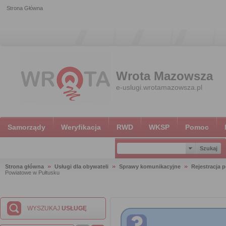
Strona Główna
Wrota Mazowsza
e-uslugi.wrotamazowsza.pl
Samorządy
Weryfikacja
RWD
WKSP
Pomoc
Strona główna
Usługi dla obywateli
Sprawy komunikacyjne
Rejestracja 
Powiatowe w Pułtusku
WYSZUKAJ
USŁUGĘ