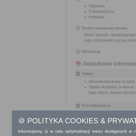
Obywatel,
Przedsiębiorca,
Instytucja
Termin załatwienia sprawy
Zwrot dowodu rejestracyjnego
jego zatrzymanie oraz po złoż
Informacja
Dodatkowe informac
Opłata
Wniosek jest wolny od opłat
Opłata skarbowa w kwocie 1
jego odpisu, wypisu lub kopii
Tryb odwoławczy
Brak
🍪 POLITYKA COOKIES & PRYWA
Skargi i wnioski
Informujemy, iż w celu optymalizacji treści dostępnych w
Przedmiotem skargi