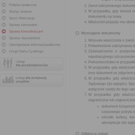
Polityka społeczna
Zwrot zatrzymanego dokumen
W przypadku, gdy dowód rej
Skargi i wnioski
dokumentu na nowy.
Sport i Rekreacja
Właściciel pojazdu ma obow
Sprawy komunalne
Sprawy komunikacyjne
Wymagane dokumenty
Sprawy obywatelskie
Wniosek właściciela o zwro
Udostępnianie informacji publicznej
Pokwitowanie zatrzymania d
Zaświadczenie o przeprow
Urząd Stanu Cywilnego
rejestracyjnego lub pozwol
Usługi
Pełnomocnictwo w przypadku
dla przedsiębiorców
W przypadku gdy właścicie
inny dokument ze zdjęciem 
Usługi
dla instytucji,
W przypadku gdy właścici
urzędów
Sądowego (do wglądu). Spr
wyłącznie osoby do tego up
W przypadku gdy właścici
zagraniczna lub zagraniczne
dokument tożsamośc
czasowego pobytu l
ośrodki kultury, 
akredytacje (do wgl
Odbiorca usługi