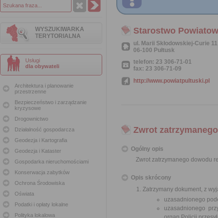
WYSZUKIWARKA
Starostwo Powiatow
TERYTORIALNA
ul. Marii Skłodowskiej-Curie 11
06-100 Pułtusk
Usługi
telefon: 23 306-71-01
dla obywateli
fax: 23 306-71-09
http://www.powiatpultuski.pl
Architektura i planowanie
przestrzenne
Bezpieczeństwo i zarządzanie
kryzysowe
Drogownictwo
Zwrot zatrzymanego
Działalność gospodarcza
Geodezja i Kartografia
Ogólny opis
Geodezja i Kataster
Zwrot zatrzymanego dowodu re
Gospodarka nieruchomościami
Konserwacja zabytków
Opis skrócony
Ochrona Środowiska
Zatrzymany dokument, z wyją
Oświata
uzasadnionego podej
Podatki i opłaty lokalne
uzasadnionego prz
Polityka lokalowa
organ Policji przesy