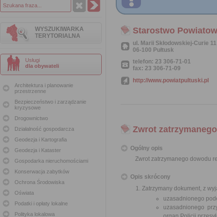
WYSZUKIWARKA
Starostwo Powiatow
TERYTORIALNA
ul. Marii Skłodowskiej-Curie 11
06-100 Pułtusk
Usługi
telefon: 23 306-71-01
dla obywateli
fax: 23 306-71-09
http://www.powiatpultuski.pl
Architektura i planowanie
przestrzenne
Bezpieczeństwo i zarządzanie
kryzysowe
Drogownictwo
Zwrot zatrzymanego
Działalność gospodarcza
Geodezja i Kartografia
Ogólny opis
Geodezja i Kataster
Zwrot zatrzymanego dowodu re
Gospodarka nieruchomościami
Konserwacja zabytków
Opis skrócony
Ochrona Środowiska
Zatrzymany dokument, z wyją
Oświata
uzasadnionego podej
Podatki i opłaty lokalne
uzasadnionego prz
Polityka lokalowa
organ Policji przesy