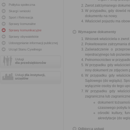
Polityka społeczna
Zwrot zatrzymanego dokumen
W przypadku, gdy dowód rej
Skargi i wnioski
dokumentu na nowy.
Sport i Rekreacja
Właściciel pojazdu ma obow
Sprawy komunalne
Sprawy komunikacyjne
Wymagane dokumenty
Sprawy obywatelskie
Wniosek właściciela o zwro
Udostępnianie informacji publicznej
Pokwitowanie zatrzymania d
Zaświadczenie o przeprow
Urząd Stanu Cywilnego
rejestracyjnego lub pozwol
Usługi
Pełnomocnictwo w przypadku
dla przedsiębiorców
W przypadku gdy właścicie
inny dokument ze zdjęciem 
Usługi
dla instytucji,
W przypadku gdy właścici
urzędów
Sądowego (do wglądu). Spr
wyłącznie osoby do tego up
W przypadku gdy właścici
zagraniczna lub zagraniczne
dokument tożsamośc
czasowego pobytu l
ośrodki kultury, 
akredytacje (do wgl
Odbiorca usługi