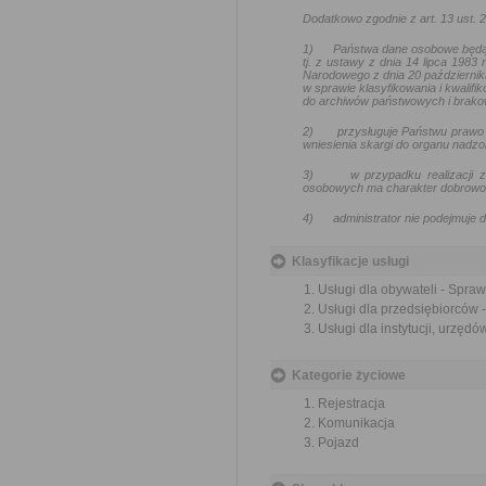
Dodatkowo zgodnie z art. 13 ust.
1)
Państwa dane osobowe będą
tj. z ustawy z dnia 14 lipca 1983
Narodowego z dnia 20 październik
w sprawie klasyfikowania i kwalif
do archiwów państwowych i brakow
2)
przysługuje Państwu prawo 
wniesienia skargi do organu nadz
3)
w przypadku realizacji
osobowych ma charakter dobrowoln
4)
administrator nie podejmuj
Klasyfikacje usługi
Usługi dla obywateli - Spra
Usługi dla przedsiębiorców 
Usługi dla instytucji, urzę
Kategorie życiowe
Rejestracja
Komunikacja
Pojazd