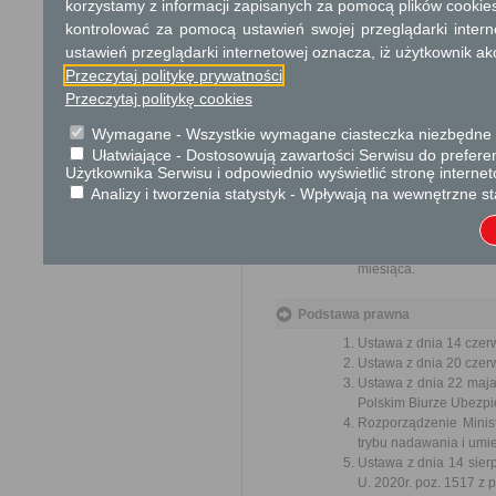
korzystamy z informacji zapisanych za pomocą plików cookie
przez ich pracown
biurokratyczne załat
kontrolować za pomocą ustawień swojej przeglądarki inter
ustawień przeglądarki internetowej oznacza, iż użytkownik ak
Przeczytaj politykę prywatności
Przedmiotem w
Przeczytaj politykę cookies
ulepsz
Wymagane - Wszystkie wymagane ciasteczka niezbędne do
wzmacn
Ułatwiające - Dostosowują zawartości Serwisu do preferen
uspraw
Użytkownika Serwisu i odpowiednio wyświetlić stronę interne
ochron
Analizy i tworzenia statystyk - Wpływają na wewnętrzne st
lepsze
Organ właściwy dla zał
miesiąca.
Podstawa prawna
Ustawa z dnia 14 czer
Ustawa z dnia 20 czer
Ustawa z dnia 22 maj
Polskim Biurze Ubezpie
Rozporządzenie Minist
trybu nadawania i umie
Ustawa z dnia 14 sier
U. 2020r. poz. 1517 z 