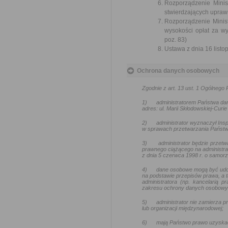
Rozporządzenie Minis
stwierdzających uprawn
Rozporządzenie Minist
wysokości opłat za w
poz. 83)
Ustawa z dnia 16 listop
Ochrona danych osobowych
Zgodnie z art. 13 ust. 1 Ogólneg
1)
administratorem Państwa da
adres: ul. Marii Skłodowskiej-Curie
2)
administrator wyznaczył In
w sprawach przetwarzania Państw
3)
administrator będzie przetw
prawnego ciążącego na administra
z dnia 5 czerwca 1998 r. o samo
4)
dane osobowe mogą być udo
na podstawie przepisów prawa, a t
administratora (np. kancelarią
zakresu ochrony danych osobowy
5)
administrator nie zamierza
lub organizacji międzynarodowej;
6)
mają Państwo prawo uzyskać