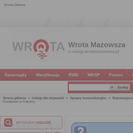
Strona Główna
Wrota Mazowsza
e-uslugi.wrotamazowsza.pl
Samorządy
Weryfikacja
RWD
WKSP
Pomoc
Strona główna
Usługi dla obywateli
Sprawy komunikacyjne
Rejestracja 
Powiatowe w Pułtusku
WYSZUKAJ
USŁUGĘ