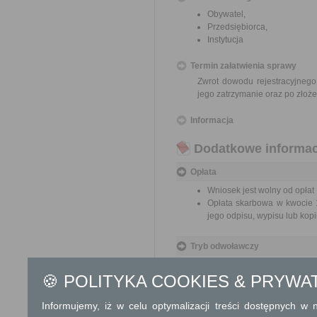
Obywatel,
Przedsiębiorca,
Instytucja
Termin załatwienia sprawy
Zwrot dowodu rejestracyjnego
jego zatrzymanie oraz po złoż
Informacja
Dodatkowe informac
Opłata
Wniosek jest wolny od opłat
Opłata skarbowa w kwocie 1
jego odpisu, wypisu lub kopii
Tryb odwoławczy
Brak
🍪 POLITYKA COOKIES & PRYWA
Skargi i wnioski
Informujemy, iż w celu optymalizacji treści dostępnych w
Przedmiotem skargi