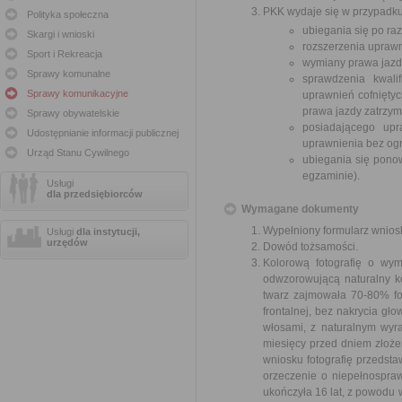
PKK wydaje się w przypadku
Polityka społeczna
ubiegania się po ra
Skargi i wnioski
rozszerzenia uprawn
Sport i Rekreacja
wymiany prawa jazd
Sprawy komunalne
sprawdzenia kwalif
Sprawy komunikacyjne
uprawnień cofniętyc
prawa jazdy zatrzym
Sprawy obywatelskie
posiadającego upr
Udostępnianie informacji publicznej
uprawnienia bez og
Urząd Stanu Cywilnego
ubiegania się pono
egzaminie).
Usługi
dla przedsiębiorców
Wymagane dokumenty
Wypełniony formularz wnios
Usługi
dla instytucji,
urzędów
Dowód tożsamości.
Kolorową fotografię o wy
odwzorowującą naturalny ko
twarz zajmowała 70-80% fot
frontalnej, bez nakrycia gł
włosami, z naturalnym wyr
miesięcy przed dniem złoż
wniosku fotografię przedst
orzeczenie o niepełnospraw
ukończyła 16 lat, z powodu