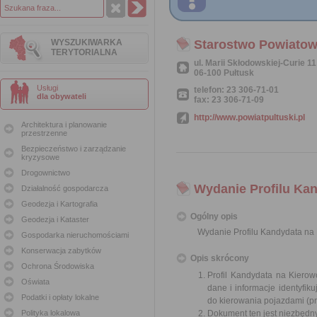
WYSZUKIWARKA
Starostwo Powiatow
TERYTORIALNA
ul. Marii Skłodowskiej-Curie 11
06-100 Pułtusk
Usługi
telefon: 23 306-71-01
dla obywateli
fax: 23 306-71-09
http://www.powiatpultuski.pl
Architektura i planowanie
przestrzenne
Bezpieczeństwo i zarządzanie
kryzysowe
Drogownictwo
Wydanie Profilu Ka
Działalność gospodarcza
Geodezja i Kartografia
Ogólny opis
Geodezja i Kataster
Wydanie Profilu Kandydata na
Gospodarka nieruchomościami
Konserwacja zabytków
Opis skrócony
Ochrona Środowiska
Profil Kandydata na Kierow
Oświata
dane i informacje identyfi
Podatki i opłaty lokalne
do kierowania pojazdami (p
Polityka lokalowa
Dokument ten jest niezbędny