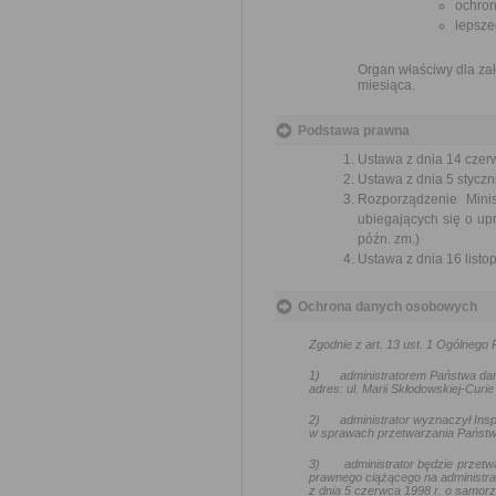
ochron
lepsze
Organ właściwy dla zał
miesiąca.
Podstawa prawna
Ustawa z dnia 14 czer
Ustawa z dnia 5 styczni
Rozporządzenie Mini
ubiegających się o up
późn. zm.)
Ustawa z dnia 16 listop
Ochrona danych osobowych
Zgodnie z art. 13 ust. 1 Ogólneg
1)
administratorem Państwa da
adres: ul. Marii Skłodowskiej-Curie
2)
administrator wyznaczył In
w sprawach przetwarzania Państw
3)
administrator będzie przetw
prawnego ciążącego na administra
z dnia 5 czerwca 1998 r. o samo