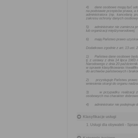
4)
dane osobowe mogą być udo
na podstawie przepisów prawa, a t
administratora (np. kancelarią
zakresu ochrony danych osobowy
5)
administrator nie zamierza
lub organizacji międzynarodowej;
6)
mają Państwo prawo uzyskać
Dodatkowo zgodnie z art. 13 ust.
1)
Państwa dane osobowe będą
tj. z ustawy z dnia 14 lipca 1983
Narodowego z dnia 20 październik
w sprawie klasyfikowania i kwalif
do archiwów państwowych i brakow
2)
przysługuje Państwu prawo 
wniesienia skargi do organu nadz
3)
w przypadku realizacji
osobowych ma charakter dobrowoln
4)
administrator nie podejmuj
Klasyfikacje usługi
Usługi dla obywateli - Spr