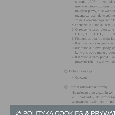
sierpnia 1997 r. o rehabil
nakrycie głowy zgodnie z 
nakryciu głowy, o ile wizer
przynależności do wspólno
zdjęcia wykonanego technik
Orzeczenie lekarskie stwie
Orzeczenie psychologiczne
C1, C, D1, D, C1+E, C+E, D
Pisemna zgoda rodziców lub o
Kserokopia prawa jazdy (w 
Kserokopia prawa jazdy w
konwencjach o ruchu drogo
Kserokopia karty pobytu, w
powyżej 185 dni w przypad
Odbiorca usługi
Obywatel
Termin załatwienia sprawy
Niezwłocznie po złożeniu wy
PKK niezbędny do rozpoczęc
Wojewódzkim Ośrodku Ruchu 
Informacja
🍪 POLITYKA COOKIES & PRYWA