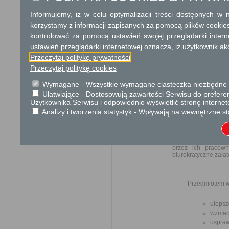
Dodatkowe informac
Informujemy, iż w celu optymalizacji treści dostępnych w
korzystamy z informacji zapisanych za pomocą plików cookie
Opłata
kontrolować za pomocą ustawień swojej przeglądarki inter
Wydanie Profilu Kandydata n
ustawień przeglądarki internetowej oznacza, iż użytkownik ak
Przeczytaj politykę prywatności
Tryb odwoławczy
Przeczytaj politykę cookies
Odwołanie wnosi się do Samor
Wymagane - Wszystkie wymagane ciasteczka niezbędne do
za pośrednictwem organu, któ
Ułatwiające - Dostosowują zawartości Serwisu do preferen
Urzędzie lub data jego nadani
Użytkownika Serwisu i odpowiednio wyświetlić stronę interne
opłat.
Analizy i tworzenia statystyk - Wpływają na wewnętrzne st
Skargi i wnioski
Przedmiotem skargi
przez ich pracown
biurokratyczne załat
Przedmiotem w
ulepsz
wzmacn
uspraw