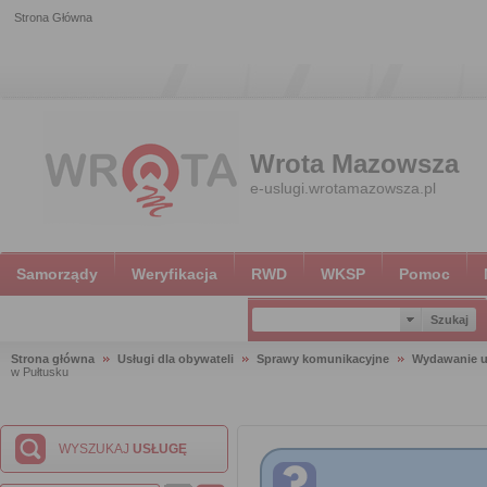
Strona Główna
Wrota Mazowsza
e-uslugi.wrotamazowsza.pl
Samorządy
Weryfikacja
RWD
WKSP
Pomoc
Strona główna
Usługi dla obywateli
Sprawy komunikacyjne
Wydawanie u
w Pułtusku
WYSZUKAJ
USŁUGĘ