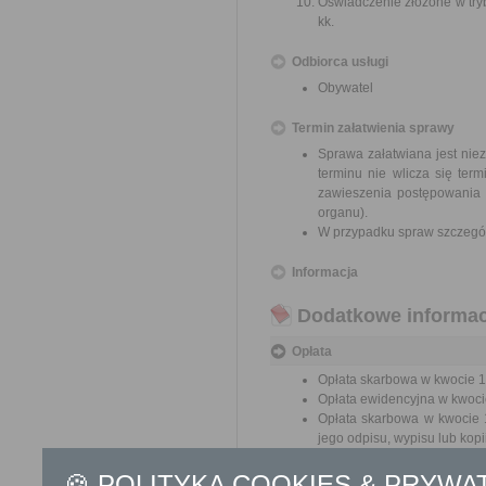
Oświadczenie złożone w trybi
kk.
Odbiorca usługi
Obywatel
Termin załatwienia sprawy
Sprawa załatwiana jest nie
terminu nie wlicza się te
zawieszenia postępowania 
organu).
W przypadku spraw szczegól
Informacja
Dodatkowe informac
Opłata
Opłata skarbowa w kwocie 10
Opłata ewidencyjna w kwocie
Opłata skarbowa w kwocie 1
jego odpisu, wypisu lub kopii
🍪 POLITYKA COOKIES & PRYWA
Tryb odwoławczy