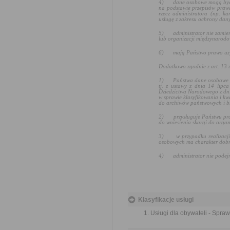
4)
dane osobowe mogą by
na podstawie przepisów prawa
rzecz administratora (np. k
usługę z zakresu ochrony da
5)
administrator nie zami
lub organizacji międzynarodo
6)
mają Państwo prawo uzy
Dodatkowo zgodnie z art. 13 
1)
Państwa dane osobowe b
tj. z ustawy z dnia 14 lipc
Dziedzictwa Narodowego z dni
w sprawie klasyfikowania i k
do archiwów państwowych i b
2)
przysługuje Państwu pr
do wniesienia skargi do orga
3)
w przypadku realizac
osobowych ma charakter dobr
4)
administrator nie pode
Klasyfikacje usługi
Usługi dla obywateli - Spr