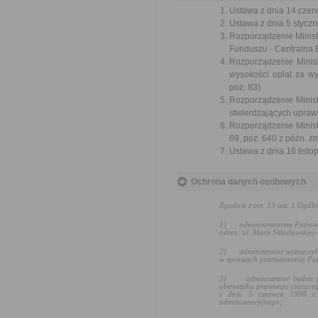
Ustawa z dnia 14 czer
Ustawa z dnia 5 styczni
Rozporządzenie Ministr
Funduszu - Centralna 
Rozporządzenie Minist
wysokości opłat za w
poz. 83)
Rozporządzenie Minist
stwierdzających uprawn
Rozporządzenie Ministr
69, poz. 640 z późn. zm
Ustawa z dnia 16 listop
Ochrona danych osobowych
Zgodnie z art. 13 ust. 1 Ogó
1)
administratorem Państw
adres: ul. Marii Skłodowskiej
2)
administrator wyznaczy
w sprawach przetwarzania Pa
3)
administrator będzie
obowiązku prawnego ciążącego
z dnia 5 czerwca 1998 r
administracyjnego
;