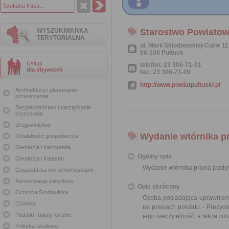
WYSZUKIWARKA
Starostwo Powiatow
TERYTORIALNA
ul. Marii Skłodowskiej-Curie 11
06-100 Pułtusk
Usługi
telefon: 23 306-71-01
dla obywateli
fax: 23 306-71-09
http://www.powiatpultuski.pl
Architektura i planowanie
przestrzenne
Bezpieczeństwo i zarządzanie
kryzysowe
Drogownictwo
Wydanie wtórnika p
Działalność gospodarcza
Geodezja i Kartografia
Ogólny opis
Geodezja i Kataster
Wydanie wtórnika prawa jazdy
Gospodarka nieruchomościami
Konserwacja zabytków
Opis skrócony
Ochrona Środowiska
Osoba posiadająca uprawnieni
Oświata
na prawach powiatu - Prezyde
Podatki i opłaty lokalne
jego nieczytelność, a także z
Polityka lokalowa