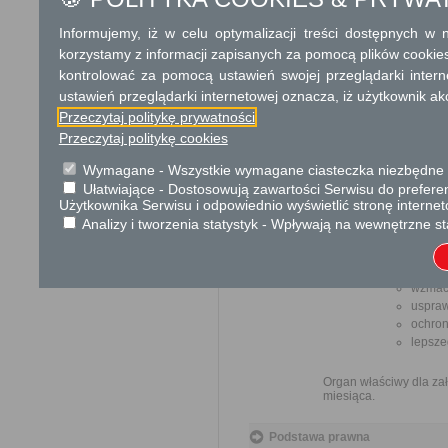
Odwołanie wnosi się do Samor
Informujemy, iż w celu optymalizacji treści dostępnych w
za pośrednictwem organu, któ
korzystamy z informacji zapisanych za pomocą plików cookie
Urzędzie lub data jego nadani
kontrolować za pomocą ustawień swojej przeglądarki inter
opłat.
ustawień przeglądarki internetowej oznacza, iż użytkownik ak
Przeczytaj politykę prywatności
Skargi i wnioski
Przeczytaj politykę cookies
Przedmiotem skargi
przez ich pracown
Wymagane - Wszystkie wymagane ciasteczka niezbędne do
biurokratyczne załat
Ułatwiające - Dostosowują zawartości Serwisu do preferen
Użytkownika Serwisu i odpowiednio wyświetlić stronę interne
Analizy i tworzenia statystyk - Wpływają na wewnętrzne st
Przedmiotem w
ulepsz
wzmacn
uspraw
ochron
lepsze
Organ właściwy dla zał
miesiąca.
Podstawa prawna