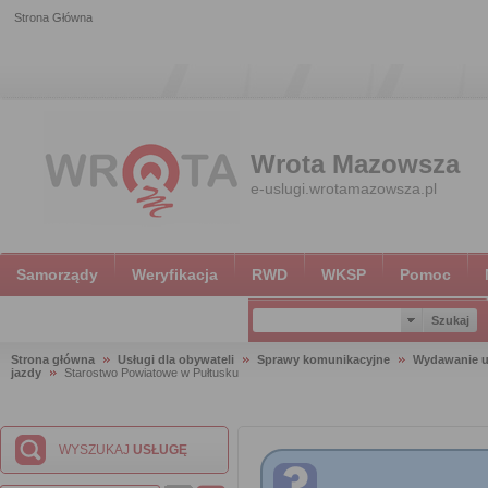
Strona Główna
Wrota Mazowsza
e-uslugi.wrotamazowsza.pl
Samorządy
Weryfikacja
RWD
WKSP
Pomoc
Strona główna
Usługi dla obywateli
Sprawy komunikacyjne
Wydawanie u
jazdy
Starostwo Powiatowe w Pułtusku
WYSZUKAJ
USŁUGĘ