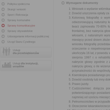
Wymagane dokumenty
Polityka społeczna
Wniosek o wydanie wtórnika
Skargi i wnioski
Dowód uiszczenia opłaty za 
Sport i Rekreacja
Kolorową fotografię o wy
Sprawy komunalne
odwzorowującą naturalny ko
Sprawy komunikacyjne
twarz zajmowała 70-80% fot
frontalnej, bez nakrycia gł
Sprawy obywatelskie
włosami, z naturalnym wyr
Udostępnianie informacji publicznej
miesięcy przed dniem złoż
Urząd Stanu Cywilnego
wniosku fotografię przedst
orzeczenie o niepełnospraw
Usługi
ukończyła 16 lat, z powodu
dla przedsiębiorców
sierpnia 1997 r. o rehabil
nakrycie głowy zgodnie z 
Usługi
dla instytucji,
nakryciu głowy, o ile wizer
urzędów
przynależności do wspólnoty
Kserokopia posiadanego pra
Dowód osobisty lub inny do
Prawo jazdy.
Cudzoziemiec dołącza po
potwierdzającego posiadanie
najmniej od sześciu miesięc
Pełnomocnictwo w przypadku
Orzeczenie lekarskie/orzecz